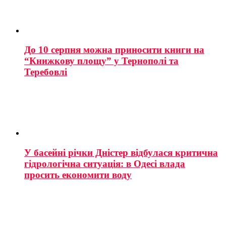
До 10 серпня можна приносити книги на
“Книжкову площу” у Тернополі та
Теребовлі
У басейні річки Дністер відбулася критична
гідрологічна ситуація: в Одесі влада
просить економити воду