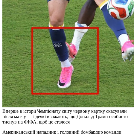
Вперше в історії Чемпіонату світу червону картку скасували
після матчу — і деякі вважають, що Дональд Трамп особисто
тиснув на ФІФА, щоб це сталося
Американський нападник і головний бомбардир команди