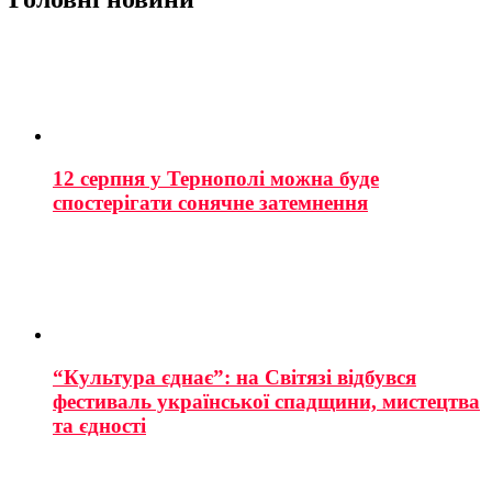
12 серпня у Тернополі можна буде
спостерігати сонячне затемнення
“Культура єднає”: на Світязі відбувся
фестиваль української спадщини, мистецтва
та єдності