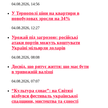
04.08.2026, 14:56
У Тернополі ціни на квартири в
новобудовах зросли на 34%
04.08.2026, 12:27
Урожай під загрозою: російські
атаки портів можуть коштувати
Україні мільярди доларів
04.08.2026, 08:08
Досвід, що рятує життя: що має бути
в тривожній валізці
04.08.2026, 07:07
“Культура єднає”: на Світязі
відбувся фестиваль української
спадщини, мистецтва та єдності