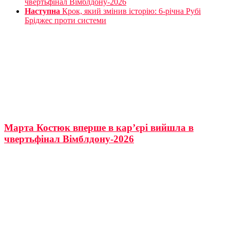
чвертьфінал Вімблдону-2026
Наступна
Крок, який змінив історію: 6-річна Рубі
Бріджес проти системи
Марта Костюк вперше в кар’єрі вийшла в
чвертьфінал Вімблдону-2026