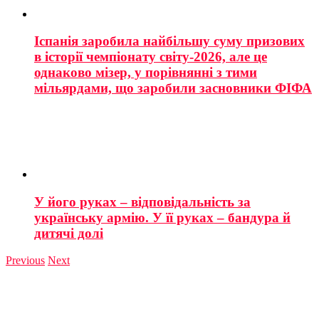
Іспанія заробила найбільшу суму призових
в історії чемпіонату світу-2026, але це
однаково мізер, у порівнянні з тими
мільярдами, що заробили засновники ФІФА
У його руках – відповідальність за
українську армію. У її руках – бандура й
дитячі долі
Previous
Next