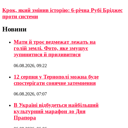
Крок, який змінив історію: 6-річна Рубі Бріджес
проти системи
Новини
Мати й троє ведмежат лежать на
голій землі. Фото, яке змушує
зупинитися й придивитися
06.08.2026, 09:22
12 серпня у Тернополі можна буде
спостерігати сонячне затемнення
06.08.2026, 07:07
В Україні відбудеться найбільший
культурний марафон до Дня
Прапора