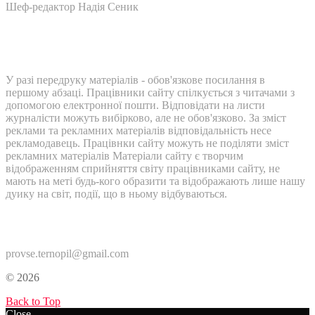
Шеф-редактор Надія Сеник
У разі передруку матеріалів - обов'язкове посилання в
першому абзаці. Працівники сайту спілкується з читачами з
допомогою електронної пошти. Відповідати на листи
журналісти можуть вибірково, але не обов'язково. За зміст
реклами та рекламних матеріалів відповідальність несе
рекламодавець. Працівнки сайту можуть не поділяти зміст
рекламних матеріалів Матеріали сайту є творчим
відображенням сприйняття світу працівниками сайту, не
мають на меті будь-кого образити та відображають лише нашу
дуику на світ, події, що в ньому відбуваються.
Контакти:
provse.ternopil@gmail.com
© 2026
Back to Top
Close