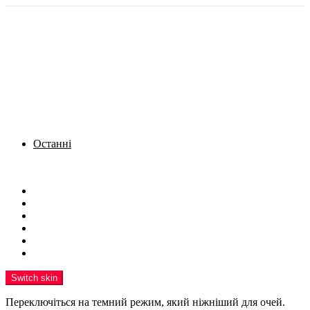
Останні
Menu
Новини
Політика
Кримінал
Фото
Надіслати новину
Реклама на сайті
Switch skin
Переключіться на темний режим, який ніжніший для очей.