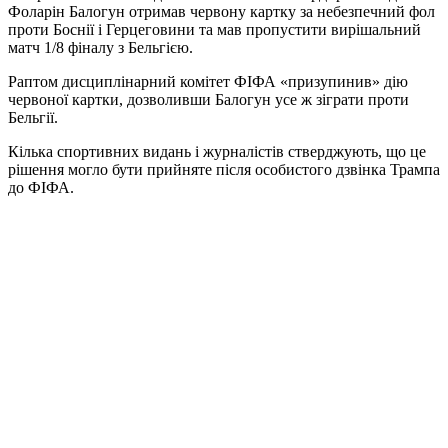
Фоларін Балогун отримав червону картку за небезпечний фол
проти Боснії і Герцеговини та мав пропустити вирішальний
матч 1/8 фіналу з Бельгією.
Раптом дисциплінарний комітет ФІФА «призупинив» дію
червоної картки, дозволивши Балогун усе ж зіграти проти
Бельгії.
Кілька спортивних видань і журналістів стверджують, що це
рішення могло бути прийняте після особистого дзвінка Трампа
до ФІФА.