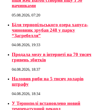
піци Red Baron створив піцу з 50
начинками
05.08.2026, 07:20
Біля тернопільського озера хапуга-
чиновник зрубав 248 у парку
“Загребелля”
04.08.2026, 19:33
Продала меду в інтернеті на 70 тисяч
гривень збитків
04.08.2026, 18:37
Наловив риби на 5 тисяч доларів
штрафу
04.08.2026, 18:34
У Тернополі встановлено новий
температурний рекорд