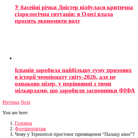
У басейні річки Дністер відбулася критична
гідрологічна ситуація: в Одесі влада
просить економити воду
Іспанія заробила найбільшу суму призових
в історії чемпіонату світу-2026, але це
однаково мізер, у порівнянні з тими
мільярдами, що заробили засновники ФІФА
Previous
Next
You are here:
Головна
Фоторепортаж
Чому у Тернополі простоює приміщення “Палацу кіно”?