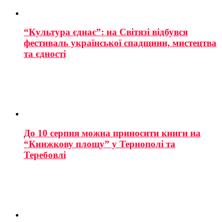
“Культура єднає”: на Світязі відбувся
фестиваль української спадщини, мистецтва
та єдності
До 10 серпня можна приносити книги на
“Книжкову площу” у Тернополі та
Теребовлі