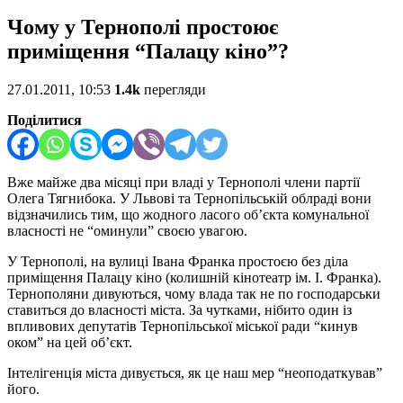
Чому у Тернополі простоює
приміщення “Палацу кіно”?
27.01.2011, 10:53
1.4k
перегляди
Поділитися
Вже майже два місяці при владі у Тернополі члени партії
Олега Тягнибока. У Львові та Тернопільській облраді вони
відзначились тим, що жодного ласого об’єкта комунальної
власності не “оминули” своєю увагою.
У Тернополі, на вулиці Івана Франка простоєю без діла
приміщення Палацу кіно (колишній кінотеатр ім. І. Франка).
Тернополяни дивуються, чому влада так не по господарськи
ставиться до власності міста. За чутками, нібито один із
впливових депутатів Тернопільської міської ради “кинув
оком” на цей об’єкт.
Інтелігенція міста дивується, як це наш мер “неоподаткував”
його.