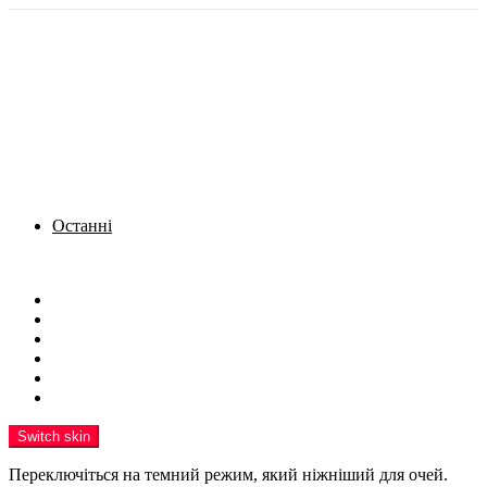
Останні
Menu
Новини
Політика
Кримінал
Фото
Надіслати новину
Реклама на сайті
Switch skin
Переключіться на темний режим, який ніжніший для очей.