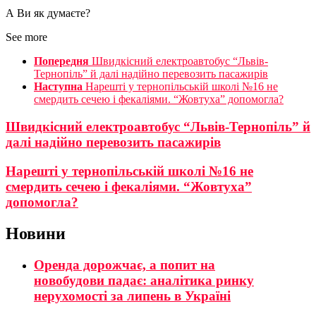
А Ви як думаєте?
See more
Попередня
Швидкісний електроавтобус “Львів-
Тернопіль” й далі надійно перевозить пасажирів
Наступна
Нарешті у тернопільській школі №16 не
смердить сечею і фекаліями. “Жовтуха” допомогла?
Швидкісний електроавтобус “Львів-Тернопіль” й
далі надійно перевозить пасажирів
Нарешті у тернопільській школі №16 не
смердить сечею і фекаліями. “Жовтуха”
допомогла?
Новини
Оренда дорожчає, а попит на
новобудови падає: аналітика ринку
нерухомості за липень в Україні