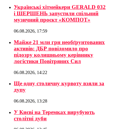
Українські хітмейкери GERALD 032
і ШЕРШЕНЬ запустили спільний
музичний проєкт «КОМПОТ»
06.08.2026, 17:59
Майже 21 млн грн необґрунтованих
активів: ДБР повідомило про
підозру колишньому керівнику
логістики Повітряних Сил
06.08.2026, 14:22
Ще одну столичну курвоту взяли за
дупу
06.08.2026, 13:28
У Києві на Теремках вирубують
столітні дуби