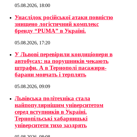
05.08.2026, 18:00
Унаслідок російської атаки повністю
знищено логістичний комплекс
бренду “PUMA” в Україні.
05.08.2026, 17:20
У Львові перевірили кондиціонери в
автобусах: на порушників чекають
штрафи. А в Тернополі пасажири-
барани мовчать і терплять
05.08.2026, 09:09
Львівська політехніка стала
найпопулярнішим університетом
серед вступників в Україні.
Тернопільські хабарницькі
університети тихо заздрять
05.08.2026, 08:08