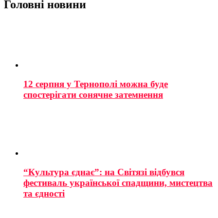
Головні новини
12 серпня у Тернополі можна буде
спостерігати сонячне затемнення
“Культура єднає”: на Світязі відбувся
фестиваль української спадщини, мистецтва
та єдності