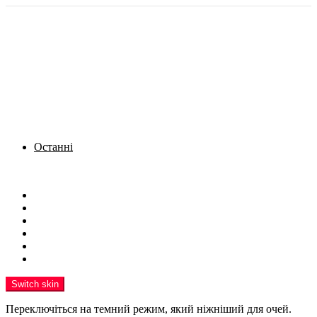
Останні
Menu
Новини
Політика
Кримінал
Фото
Надіслати новину
Реклама на сайті
Switch skin
Переключіться на темний режим, який ніжніший для очей.