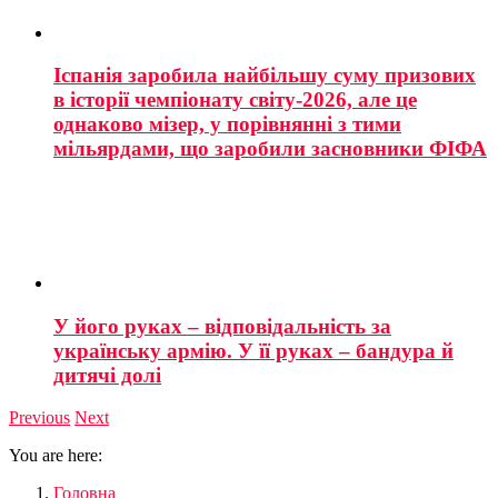
Іспанія заробила найбільшу суму призових
в історії чемпіонату світу-2026, але це
однаково мізер, у порівнянні з тими
мільярдами, що заробили засновники ФІФА
У його руках – відповідальність за
українську армію. У її руках – бандура й
дитячі долі
Previous
Next
You are here:
Головна