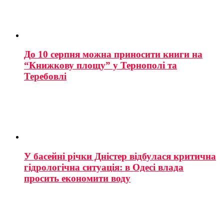
До 10 серпня можна приносити книги на
“Книжкову площу” у Тернополі та
Теребовлі
У басейні річки Дністер відбулася критична
гідрологічна ситуація: в Одесі влада
просить економити воду