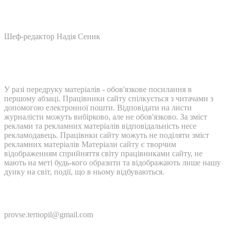
Шеф-редактор Надія Сеник
У разі передруку матеріалів - обов'язкове посилання в
першому абзаці. Працівники сайту спілкується з читачами з
допомогою електронної пошти. Відповідати на листи
журналісти можуть вибірково, але не обов'язково. За зміст
реклами та рекламних матеріалів відповідальність несе
рекламодавець. Працівнки сайту можуть не поділяти зміст
рекламних матеріалів Матеріали сайту є творчим
відображенням сприйняття світу працівниками сайту, не
мають на меті будь-кого образити та відображають лише нашу
дуику на світ, події, що в ньому відбуваються.
Контакти:
provse.ternopil@gmail.com