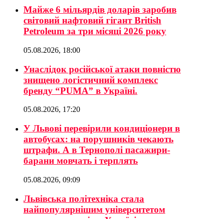
Майже 6 мільярдів доларів заробив
світовий нафтовий гігант British
Petroleum за три місяці 2026 року
05.08.2026, 18:00
Унаслідок російської атаки повністю
знищено логістичний комплекс
бренду “PUMA” в Україні.
05.08.2026, 17:20
У Львові перевірили кондиціонери в
автобусах: на порушників чекають
штрафи. А в Тернополі пасажири-
барани мовчать і терплять
05.08.2026, 09:09
Львівська політехніка стала
найпопулярнішим університетом