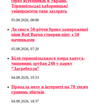
серед вступників в Україні.
Тернопільські хабарницькі
університети тихо заздрять
05.08.2026, 08:08
До свого 50-річчя бренд замороженої
піци Red Baron створив піцу з 50
начинками
05.08.2026, 07:20
Біля тернопільського озера хапуга-
чиновник зрубав 248 у парку
“Загребелля”
04.08.2026, 19:33
Продала меду в інтернеті на 70 тисяч
гривень збитків
04.08.2026, 18:37