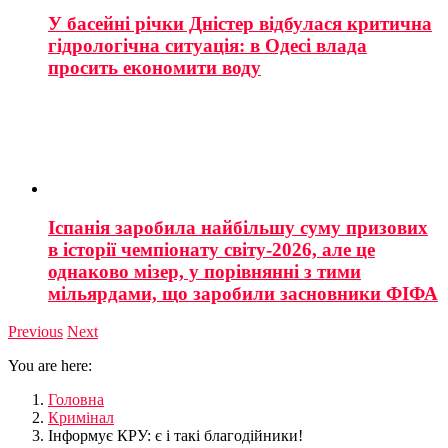
У басейні річки Дністер відбулася критична
гідрологічна ситуація: в Одесі влада
просить економити воду
Іспанія заробила найбільшу суму призових
в історії чемпіонату світу-2026, але це
однаково мізер, у порівнянні з тими
мільярдами, що заробили засновники ФІФА
Previous
Next
You are here:
Головна
Кримінал
Інформує КРУ: є і такі благодійники!