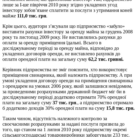
лише за I-ше півріччя 2010 року згідно укладених угод
інвестору зобов’язане сплатити за послуги з утримання коней
майже
111,0 тис. грн
.
Крім цього, аудитори з’ясували що підприємство «забуло»
виставити рахунки інвестору за оренду майна за грудень 2008
року та листопад 2009 року. Не виставлялись рахунки до
оплати за оренду приміщення їдальні. Всього в
досліджуваному періоді за оренду майна, відповідно до
укладених договорів оренди, не виставлено рахунків до
оплати орендної плати на загальну суму
62,2 тис. гривні.
Керівник підприємства не зміг пояснити, хто використовує
приміщення свинарника, який належить підприємству. А при
умові укладення договору оренди на приміщення свинарника
з орендарем на умовах 2006 року, який залишився невідомим,
за проведеними розрахунками державний бюджет міг би в
досліджуваному періоді додатково отримати 70% орендної
плати на загальну суму
37 тис. грн
., а підприємство отримало
б додатково доходів 30% орендної плати на суму
15,8 тис. грн.
Таким чином, відсутність належного контролю за
своєчасними розрахунками за надані послуги призвела до
того, що станом на 1 липня 2010 року підприємству окремі
сільськогосподарські товаровиробники заборгували 233 тис.