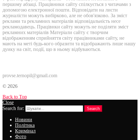
першому абзаці. Працівники сайту спілкується з читачами з
допомогою електронної пошти. Відповідати на листи
журналісти можуть вибірково, але не обов'язково. За зміст
реклами та рекламних матеріалів відповідальність несе
рекламодавець. Працівнки сайту можуть не поділяти зміст
рекламних матеріалів Матеріали сайту є творчим
відображенням сприйняття світу працівниками сайту, не
мають на меті будь-кого образити та відображають лише нашу
дуику на світ, події, що в ньому відбуваються.
Контакти:
provse.ternopil@gmail.com
© 2026
Back to Top
Close
Search for:
Search
Новини
Політика
Кримінал
Фото