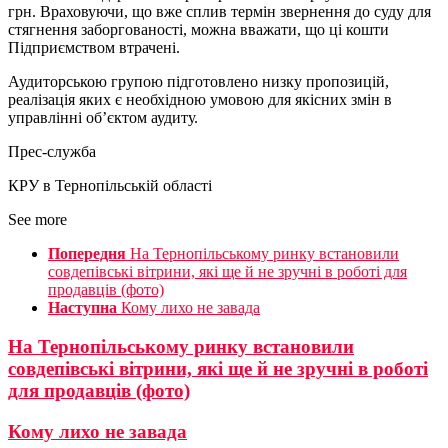
грн. Враховуючи, що вже сплив термін звернення до суду для
стягнення заборгованості, можна вважати, що ці кошти
Підприємством втрачені.
Аудиторською групою підготовлено низку пропозицій,
реалізація яких є необхідною умовою для якісних змін в
управлінні об’єктом аудиту.
Прес-служба
КРУ в Тернопільській області
See more
Попередня
На Тернопільському ринку встановили
совдепівські вітрини, які ще й не зручні в роботі для
продавців (фото)
Наступна
Кому лихо не завада
На Тернопільському ринку встановили
совдепівські вітрини, які ще й не зручні в роботі
для продавців (фото)
Кому лихо не завада