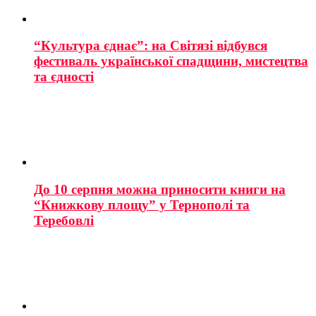
“Культура єднає”: на Світязі відбувся
фестиваль української спадщини, мистецтва
та єдності
До 10 серпня можна приносити книги на
“Книжкову площу” у Тернополі та
Теребовлі