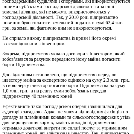
господарськими будівлями і спорудами, які використовуються
іншими суб’єктами господарської діяльності та за інші
земельні ділянки, які не можуть використовуються у
господарській діяльності. Так, у 2010 році підприємство
повинно було сплатити земельний податок в сумі 62,4 тис.
грн. за землі, які фактично ним не використовуються.
Не сприяло виходу підприємства із кризи і його окремі
взаємовідносини з інвестором.
Зокрема, підприємство уклало договори з Інвестором, який
зобов’язався за рахунок переданого йому майна погасити
борги Підприємства.
Дослідженням встановлено, що підприємство передало
інвестору майна за експертною оцінкою на суму 2,3 млн. грн.,
в свою чергу інвестор погасив борги Підприємства на суму
1,0 млн. грн., а на решту суми зобов’язань передав
підприємству 40 племінних коней.
Ефективність такої господарської операції залишилася для
аудиторів загадкою. Адже, не маючи відповідних фахівців по
догляду за племінними конями та сільськогосподарських угідь
для вирощування кормів, замість доходів підприємство
отримало додаткові витрати по сплаті послуг за утриманням
племінних коней, які здійснював інвестор. Так, підприємство