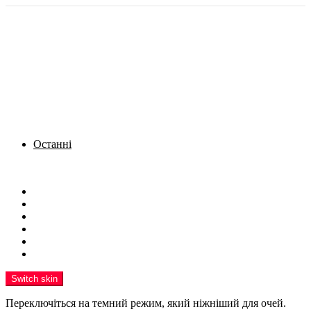
Останні
Menu
Новини
Політика
Кримінал
Фото
Надіслати новину
Реклама на сайті
Switch skin
Переключіться на темний режим, який ніжніший для очей.