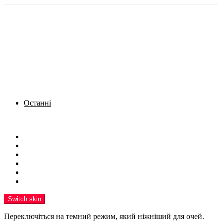
Останні
Menu
Новини
Політика
Кримінал
Фото
Надіслати новину
Реклама на сайті
Switch skin
Переключіться на темний режим, який ніжніший для очей.