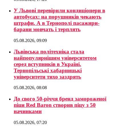
У Львові перевірили кондиціонери в
автобусах: на порушників чекають
штрафи. А в Тернополі пасажири-
барани мовчать і терплять
05.08.2026, 09:09
Львівська політехніка стала
найпопулярнішим університетом
серед вступників в Україні.
Тернопільські хабарницькі
університети тихо заздрять
05.08.2026, 08:08
До свого 50-річчя бренд замороженої
піци Red Baron створив піцу з 50
начинками
05.08.2026, 07:20