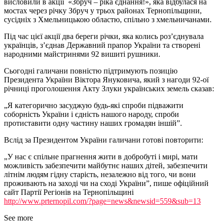
висловили в акції «Збруч – ріка єднання!», яка відбулася на
мостах через річку Збруч у трьох районах Тернопільщини,
сусідніх з Хмельницькою областю, спільно з хмельничанами.
Під час цієї акції два береги річки, яка колись роз’єднувала
українців, з’єднав Державний прапор України та створені
народними майстринями 92 вишиті рушники.
Сьогодні галичани повністю підтримують позицію
Президента України Віктора Януковича, який з нагоди 92-ої
річниці проголошення Акту Злуки українських земель сказав:
„Я категорично засуджую будь-які спроби підважити
соборність України і єдність нашого народу, спроби
протиставити одну частину наших громадян іншій”.
Вслід за Президентом України галичани готові повторити:
„У нас є спільне прагнення жити в добробуті і мирі, мати
можливість забезпечити майбутнє наших дітей, забезпечити
літнім людям гідну старість, незалежно від того, чи вони
проживають на заході чи на сході України”, пише офіційний
сайт Партії Регіонів на Тернопільщині
http://www.prternopil.com/?page=news&newsid=559&sub=13
See more