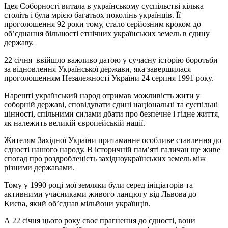
Ідея Соборності витала в українському суспільстві кілька
століть і була мрією багатьох поколінь українців. Її
проголошення 92 роки тому, стало серйозним кроком до
об’єднання більшості етнічних українських земель в єдину
державу.
22 січня ввійшло важливо датою у сучасну історію боротьби
за відновлення Української держави, яка завершилася
проголошенням Незалежності України 24 серпня 1991 року.
Нарешті український народ отримав можливість жити у
соборній державі, сповідувати єдині національні та суспільні
цінності, спільними силами дбати про безпечне і гідне життя,
як належить великій європейській нації.
Жителям Західної України притаманне особливе ставлення до
єдності нашого народу. В історичній пам’яті галичан ще живе
спогад про роздробленість західноукраїнських земель між
різними державами.
Тому у 1990 році мої земляки були серед ініціаторів та
активними учасниками живого ланцюгу від Львова до
Києва, який об’єднав мільйони українців.
А 22 січня цього року своє прагнення до єдності, вони