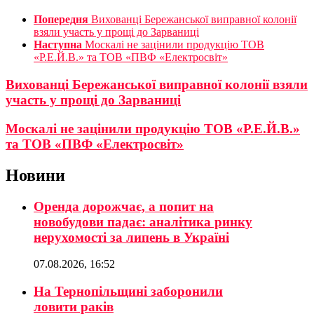
Попередня
Вихованці Бережанської виправної колонії
взяли участь у прощі до Зарваниці
Наступна
Москалі не зацінили продукцію ТОВ
«Р.Е.Й.В.» та ТОВ «ПВФ «Електросвіт»
Вихованці Бережанської виправної колонії взяли
участь у прощі до Зарваниці
Москалі не зацінили продукцію ТОВ «Р.Е.Й.В.»
та ТОВ «ПВФ «Електросвіт»
Новини
Оренда дорожчає, а попит на
новобудови падає: аналітика ринку
нерухомості за липень в Україні
07.08.2026, 16:52
На Тернопільщині заборонили
ловити раків