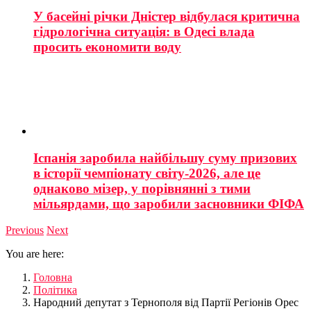
У басейні річки Дністер відбулася критична
гідрологічна ситуація: в Одесі влада
просить економити воду
Іспанія заробила найбільшу суму призових
в історії чемпіонату світу-2026, але це
однаково мізер, у порівнянні з тими
мільярдами, що заробили засновники ФІФА
Previous
Next
You are here:
Головна
Політика
Народний депутат з Тернополя від Партії Регіонів Орес