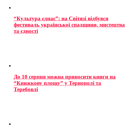
“Культура єднає”: на Світязі відбувся
фестиваль української спадщини, мистецтва
та єдності
До 10 серпня можна приносити книги на
“Книжкову площу” у Тернополі та
Теребовлі