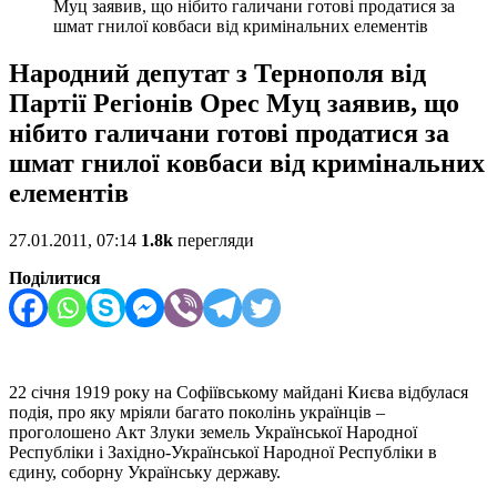
Муц заявив, що нібито галичани готові продатися за
шмат гнилої ковбаси від кримінальних елементів
Народний депутат з Тернополя від
Партії Регіонів Орес Муц заявив, що
нібито галичани готові продатися за
шмат гнилої ковбаси від кримінальних
елементів
27.01.2011, 07:14
1.8k
перегляди
Поділитися
22 січня 1919 року на Софіївському майдані Києва відбулася
подія, про яку мріяли багато поколінь українців –
проголошено Акт Злуки земель Української Народної
Республіки і Західно-Української Народної Республіки в
єдину, соборну Українську державу.