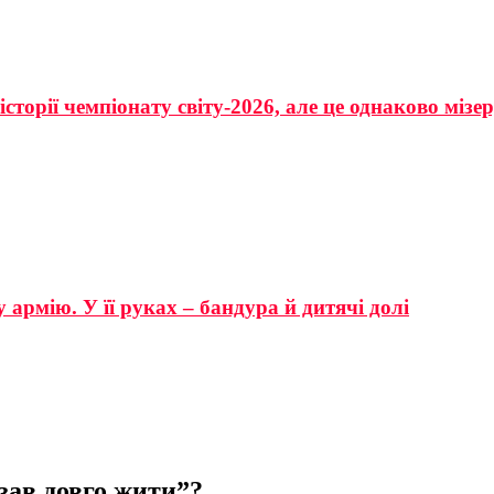
сторії чемпіонату світу-2026, але це однаково мізе
 армію. У її руках – бандура й дитячі долі
зав довго жити”?