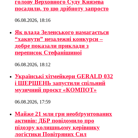
голову Верховного Суду Князева
посадили, то цю дрібноту запросто
06.08.2026, 18:16
Як влада Зеленського намагається
“хакнути” незалежні конкурси –
добре показали приклади з
переписок Стефанішиної
06.08.2026, 18:12
Українські хітмейкери GERALD 032
і ШЕРШЕНЬ запустили спільний
музичний проєкт «КОМПОТ»
06.08.2026, 17:59
Майже 21 млн грн необґрунтованих
активів: ДБР повідомило про
підозру колишньому керівнику
логістики Повітряних Сил