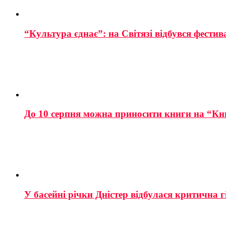
“Культура єднає”: на Світязі відбувся фестив
До 10 серпня можна приносити книги на “Кн
У басейні річки Дністер відбулася критична г