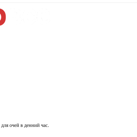
для очей в денний час.