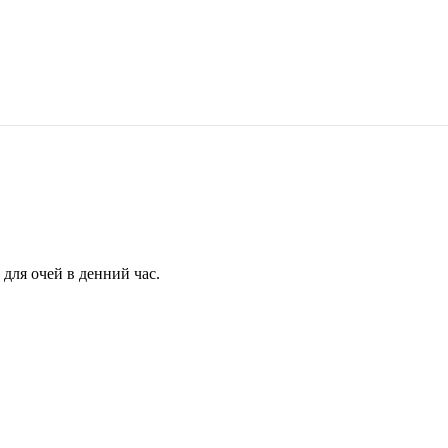
для очей в денний час.