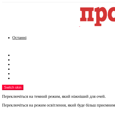
Останні
Menu
Новини
Політика
Кримінал
Фото
Надіслати новину
Реклама на сайті
Switch skin
Переключіться на темний режим, який ніжніший для очей.
Переключіться на режим освітлення, який буде більш приємним 
шукати