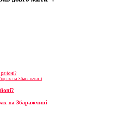
.
 районі?
борах на Збаражчині
айоні?
рах на Збаражчині