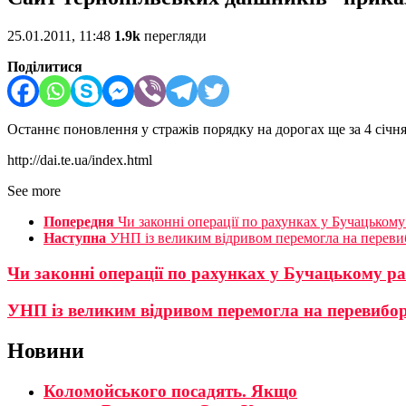
25.01.2011, 11:48
1.9k
перегляди
Поділитися
Останнє поновлення у стражів порядку на дорогах ще за 4 січня
http://dai.te.ua/index.html
See more
Попередня
Чи законні операції по рахунках у Бучацькому
Наступна
УНП із великим відривом перемогла на переви
Чи законні операції по рахунках у Бучацькому р
УНП із великим відривом перемогла на перевибо
Новини
Коломойського посадять. Якщо