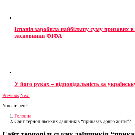
Іспанія заробила найбільшу суму призових в і
засновники ФІФА
У його руках – відповідальність за українську
Previous
Next
You are here:
Головна
Сайт тернопільських даїшників “приказав довго жити”?
Сайт тернопільських даїшників “прика