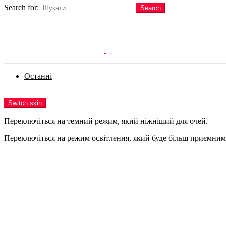
Search for:
Search
Login
Останні
Menu
Switch skin
Переключіться на темний режим, який ніжніший для очей.
Переключіться на режим освітлення, який буде більш приємним 
Login