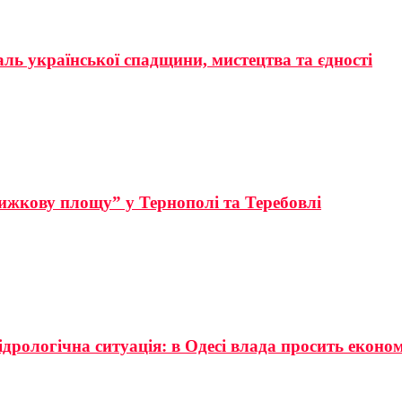
аль української спадщини, мистецтва та єдності
ижкову площу” у Тернополі та Теребовлі
ідрологічна ситуація: в Одесі влада просить еконо