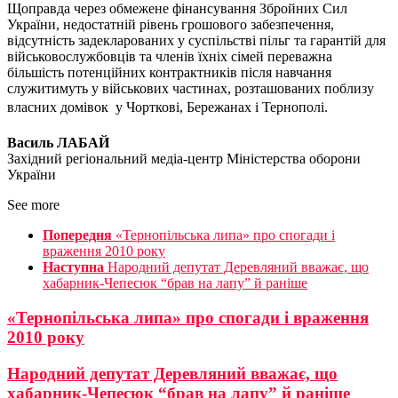
Щоправда через обмежене фінансування Збройних Сил
України, недостатній рівень грошового забезпечення,
відсутність задекларованих у суспільстві пільг та гарантій для
військовослужбовців та членів їхніх сімей переважна
більшість потенційних контрактників після навчання
служитимуть у військових частинах, розташованих поблизу
власних домівок  у Чорткові, Бережанах і Тернополі.
Василь ЛАБАЙ
Західний регіональний медіа-центр Міністерства оборони
України
See more
Попередня
«Тернопільська липа» про спогади і
враження 2010 року
Наступна
Народний депутат Деревляний вважає, що
хабарник-Чепесюк “брав на лапу” й раніше
«Тернопільська липа» про спогади і враження
2010 року
Народний депутат Деревляний вважає, що
хабарник-Чепесюк “брав на лапу” й раніше