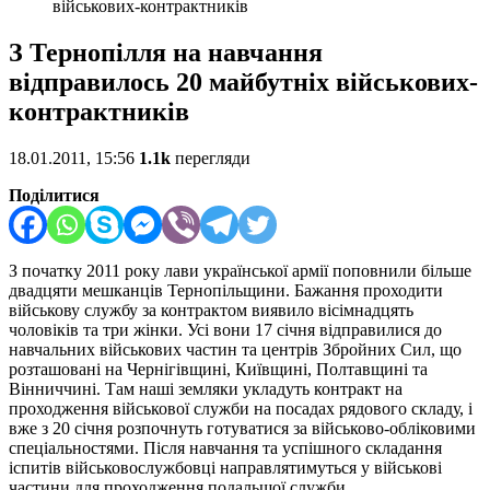
військових-контрактників
З Тернопілля на навчання
відправилось 20 майбутніх військових-
контрактників
18.01.2011, 15:56
1.1k
перегляди
Поділитися
З початку 2011 року лави української армії поповнили більше
двадцяти мешканців Тернопільщини. Бажання проходити
військову службу за контрактом виявило вісімнадцять
чоловіків та три жінки. Усі вони 17 січня відправилися до
навчальних військових частин та центрів Збройних Сил, що
розташовані на Чернігівщині, Київщині, Полтавщині та
Вінниччині. Там наші земляки укладуть контракт на
проходження військової служби на посадах рядового складу, і
вже з 20 січня розпочнуть готуватися за військово-обліковими
спеціальностями. Після навчання та успішного складання
іспитів військовослужбовці направлятимуться у військові
частини для проходження подальшої служби.