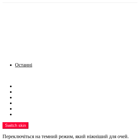
Останні
Menu
Новини
Політика
Кримінал
Фото
Надіслати новину
Реклама на сайті
Switch skin
Переключіться на темний режим, який ніжніший для очей.