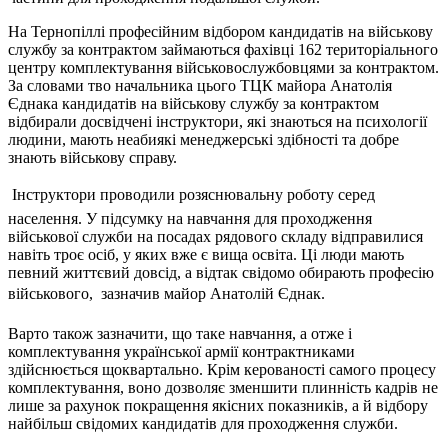
На Тернопіллі професійним відбором кандидатів на військову
службу за контрактом займаються фахівці 162 територіального
центру комплектування військовослужбовцями за контрактом.
За словами тво начальника цього ТЦК майора Анатолія
Єднака кандидатів на військову службу за контрактом
відбирали досвідчені інструктори, які знаються на психології
людини, мають неабиякі менеджерські здібності та добре
знають військову справу.
 Інструктори проводили розяснювальну роботу серед
населення. У підсумку на навчання для проходження
військової служби на посадах рядового складу відправилися
навіть троє осіб, у яких вже є вища освіта. Ці люди мають
певний життєвий довсід, а відтак свідомо обирають професію
військового,  зазначив майор Анатолій Єднак.
Варто також зазначити, що таке навчання, а отже і
комплектування української армії контрактниками
здійснюється щоквартально. Крім керованості самого процесу
комплектування, воно дозволяє зменшити плинність кадрів не
лише за рахунок покращення якісних показників, а й відбору
найбільш свідомих кандидатів для проходження служби.