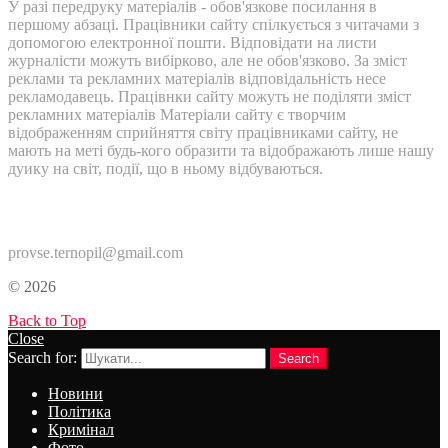
У разі передруку матеріалів - обов'язкове посилання в
першому абзаці. Працівники сайту спілкується з читачами з
допомогою електронної пошти. Відповідати на листи
журналісти можуть вибірково, але не обов'язково. За зміст
реклами та рекламних матеріалів відповідальність несе
рекламодавець. Працівнки сайту можуть не поділяти зміст
рекламних матеріалів Матеріали сайту є творчим
відображенням сприйняття світу працівниками сайту, не
мають на меті будь-кого образити та відображають лише нашу
дуику на світ, події, що в ньому відбуваються.
Контакти:
provse.ternopil@gmail.com
© 2026
Back to Top
Close
Search for:
Search
Новини
Політика
Кримінал
Фото