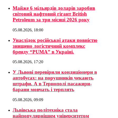
Майже 6 мільярдів доларів заробив
світовий нафтовий гігант British
Petroleum за три місяці 2026 року
05.08.2026, 18:00
Унаслідок російської атаки повністю
знищено логістичний комплекс
бренду “PUMA” в Україні.
05.08.2026, 17:20
У Львові перевірили кондиціонери в
автобусах: на порушників чекають
штрафи. А в Тернополі пасажири-
барани мовчать і терплять
05.08.2026, 09:09
Львівська політехніка стала
найпопулярнішим університетом