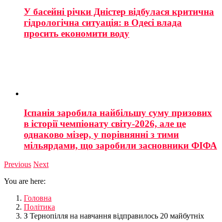
У басейні річки Дністер відбулася критична
гідрологічна ситуація: в Одесі влада
просить економити воду
Іспанія заробила найбільшу суму призових
в історії чемпіонату світу-2026, але це
однаково мізер, у порівнянні з тими
мільярдами, що заробили засновники ФІФА
Previous
Next
You are here:
Головна
Політика
З Тернопілля на навчання відправилось 20 майбутніх