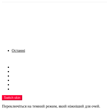
Останні
Menu
Новини
Політика
Кримінал
Фото
Надіслати новину
Реклама на сайті
Switch skin
Переключіться на темний режим, який ніжніший для очей.