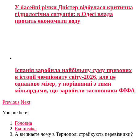
У басейні річки Дністер відбулася критична
гідрологічна ситуація: в Одесі влада
просить економити воду
Іспанія заробила найбільшу суму призових
в історії чемпіонату світу-2026, але це
однаково мізер, у порівнянні з тими
мільярдами, що заробили засновники ФІФА
Previous
Next
You are here:
Головна
Економіка
А ви знаєте чому в Тернополі страйкують перевізники?