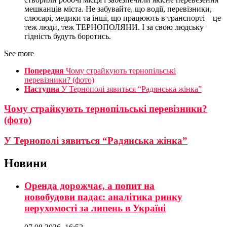
мешканців міста. Не забувайте, що водії, перевізники,
слюсарі, медики та інші, що працюють в транспорті – це
теж люди, теж ТЕРНОПОЛЯНИ. І за свою людську
гідність будуть боротись.
See more
Попередня
Чому страйкують тернопільські
перевізники? (фото)
Наступна
У Тернополі зявиться “Радянська жінка”
Чому страйкують тернопільські перевізники?
(фото)
У Тернополі зявиться “Радянська жінка”
Новини
Оренда дорожчає, а попит на
новобудови падає: аналітика ринку
нерухомості за липень в Україні