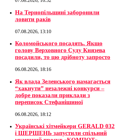
07.08.2026, 16:52
На Тернопільщині заборонили
ловити раків
07.08.2026, 13:10
Коломойського посадять. Якщо
голову Верховного Суду Князева
посадили, то цю дрібноту запросто
06.08.2026, 18:16
Як влада Зеленського намагається
“хакнути” незалежні конкурси –
добре показали приклади з
переписок Стефанішиної
06.08.2026, 18:12
Українські хітмейкери GERALD 032
і ШЕРШЕНЬ запустили спільний
музичний проєкт «КОМПОТ»