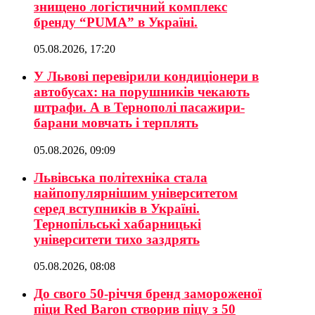
знищено логістичний комплекс
бренду “PUMA” в Україні.
05.08.2026, 17:20
У Львові перевірили кондиціонери в
автобусах: на порушників чекають
штрафи. А в Тернополі пасажири-
барани мовчать і терплять
05.08.2026, 09:09
Львівська політехніка стала
найпопулярнішим університетом
серед вступників в Україні.
Тернопільські хабарницькі
університети тихо заздрять
05.08.2026, 08:08
До свого 50-річчя бренд замороженої
піци Red Baron створив піцу з 50