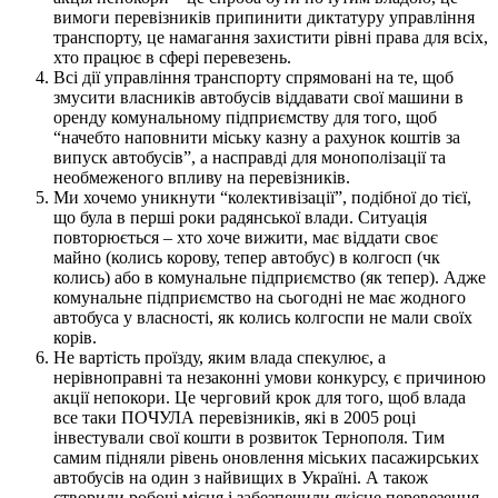
вимоги перевізників припинити диктатуру управління
транспорту, це намагання захистити рівні права для всіх,
хто працює в сфері перевезень.
Всі дії управління транспорту спрямовані на те, щоб
змусити власників автобусів віддавати свої машини в
оренду комунальному підприємству для того, щоб
“начебто наповнити міську казну а рахунок коштів за
випуск автобусів”, а насправді для монополізації та
необмеженого впливу на перевізників.
Ми хочемо уникнути “колективізації”, подібної до тієї,
що була в перші роки радянської влади. Ситуація
повторюється – хто хоче вижити, має віддати своє
майно (колись корову, тепер автобус) в колгосп (чк
колись) або в комунальне підприємство (як тепер). Адже
комунальне підприємство на сьогодні не має жодного
автобуса у власності, як колись колгоспи не мали своїх
корів.
Не вартість проїзду, яким влада спекулює, а
нерівноправні та незаконні умови конкурсу, є причиною
акції непокори. Це черговий крок для того, щоб влада
все таки ПОЧУЛА перевізників, які в 2005 році
інвестували свої кошти в розвиток Тернополя. Тим
самим підняли рівень оновлення міських пасажирських
автобусів на один з найвищих в Україні. А також
створили робочі місця і забезпечили якісне перевезення