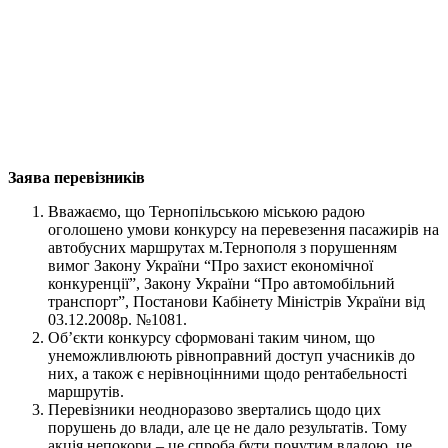
Заява перевізників
Вважаємо, що Тернопільською міською радою
оголошено умови конкурсу на перевезення пасажирів на
автобусних маршрутах м.Тернополя з порушенням
вимог Закону України “Про захист економічної
конкуренції”, Закону України “Про автомобільний
транспорт”, Постанови Кабінету Міністрів України від
03.12.2008р. №1081.
Об’єкти конкурсу сформовані таким чином, що
унеможливлюють рівноправний доступ учасників до
них, а також є нерівноцінними щодо рентабельності
маршрутів.
Перевізники неодноразово звертались щодо цих
порушень до влади, але це не дало результатів. Тому
акція непокори – це спроба бути почутим владою, це