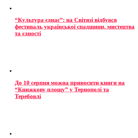
“Культура єднає”: на Світязі відбувся
фестиваль української спадщини, мистецтва
та єдності
До 10 серпня можна приносити книги на
“Книжкову площу” у Тернополі та
Теребовлі