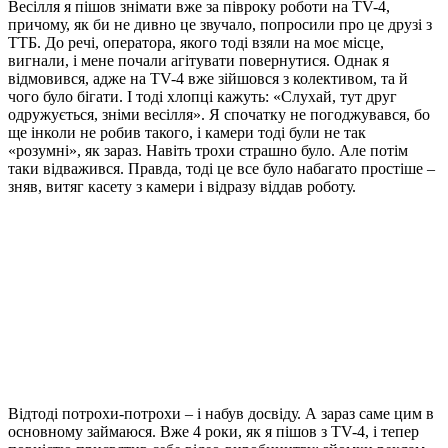
Весілля я пішов знімати вже за півроку роботи на ТV-4,
причому, як би не дивно це звучало, попросили про це друзі з
ТТБ. До речі, оператора, якого тоді взяли на моє місце,
вигнали, і мене почали агітувати повернутися. Однак я
відмовився, адже на ТV-4 вже зійшовся з колективом, та й
чого було бігати. І тоді хлопці кажуть: «Слухай, тут друг
одружується, зніми весілля». Я спочатку не погоджувався, бо
ще інколи не робив такого, і камери тоді були не так
«розумні», як зараз. Навіть трохи страшно було. Але потім
таки відважився. Правда, тоді це все було набагато простіше –
зняв, витяг касету з камери і відразу віддав роботу.
Відтоді потрохи-потрохи – і набув досвіду. А зараз саме цим в
основному займаюся. Вже 4 роки, як я пішов з ТV-4, і тепер