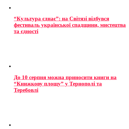
“Культура єднає”: на Світязі відбувся
фестиваль української спадщини, мистецтва
та єдності
До 10 серпня можна приносити книги на
“Книжкову площу” у Тернополі та
Теребовлі