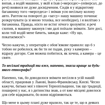
випав, а водій машини, у якій я їхав («мерседес»-універсал, до
речі) виявися не дуже досвідченим. Сидів я у відкритому
багажнику того «мерседеса» і знімав усю весільну колону
авто. Раптом на повороті до «загсу» нашу машину починає
розкручувати (а зі мною техніка, все необхідне), і я вилітаю з
багажника. Правда, ніхто не встиг нічого зрозуміти: я речі
схопив, в машину закинув і ми далі поїхали знімати. Зате досі,
коли той водій мене бачить, завжди каже: «Ну що,
покатаємося?»
Чесно кажучи, у операторів є обов’язкове правило: що б з
тобою не робилося, як би ти не падав, руку з камерою –
відразу догори. Сам можеш побитися, як хочеш, а камера – це
святе.
То весільні традиції ти вже, напевно, знаєш краще за будь-
якого етнографа?
Напевно, так, бо доводилося знімати весілля в усій нашій
області, працював у Львові, Івано-Франківську, Києві. Чесно
кажучи, батьки мої з півночі Тернопільщини, так що традиції,
поширені у нас, я з дитинства знав, а от вже місцеві довелося
для себе відкривати, бо вони відрізняються.
Що мене в цьому плані дуже вразило, так це те, що в деяких