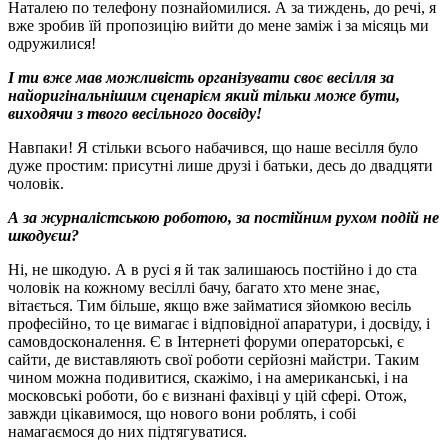
Наталею по телефону познайомилися. А за тиждень, до речі, я
вже зробив їй пропозицію вийти до мене заміж і за місяць ми
одружилися!
І ти вже мав можливість організувати своє весілля за
найоригінальнішим сценарієм який тільки може бути,
виходячи з твого весільного досвіду!
Навпаки! Я стільки всього набачився, що наше весілля було
дуже простим: присутні лише друзі і батьки, десь до двадцяти
чоловік.
А за журналістською роботою, за постійним рухом подій не
шкодуєш?
Ні, не шкодую. А в русі я й так залишаюсь постійно і до ста
чоловік на кожному весіллі бачу, багато хто мене знає,
вітається. Тим більше, якщо вже займатися зйомкою весіль
професійно, то це вимагає і відповідної апаратури, і досвіду, і
самовдосконалення. Є в Інтернеті форуми операторські, є
сайти, де виставляють свої роботи серйозні майстри. Таким
чином можна подивитися, скажімо, і на американські, і на
московські роботи, бо є визнані фахівці у цій сфері. Отож,
завжди цікавимося, що нового вони роблять, і собі
намагаємося до них підтягуватися.