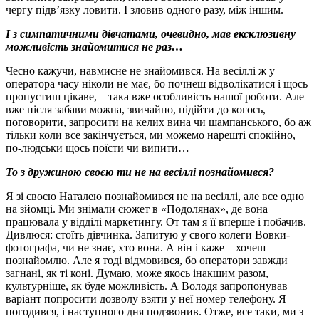
чергу підв’язку ловити. І зловив одного разу, між іншим.
І з симпатичними дівчатами, очевидно, мав ексклюзивну
можливість знайомитися не раз…
Чесно кажучи, навмисне не знайомився. На весіллі ж у
оператора часу ніколи не має, бо почнеш відволікатися і щось
пропустиш цікаве, – така вже особливість нашої роботи. Але
вже після забави можна, звичайно, підійти до когось,
поговорити, запросити на келих вина чи шампанського, бо аж
тільки коли все закінчується, ми можемо нарешті спокійно,
по-людськи щось поїсти чи випити…
То з дружиною своєю ти не на весіллі познайомився?
Я зі своєю Наталею познайомився не на весіллі, але все одно
на зйомці. Ми знімали сюжет в «Подолянах», де вона
працювала у відділі маркетингу. От там я її вперше і побачив.
Дивлюся: стоїть дівчинка. Запитую у свого колеги Вовки-
фотографа, чи не знає, хто вона. А він і каже – хочеш
познайомлю. Але я тоді відмовився, бо оператори завжди
загнані, як ті коні. Думаю, може якось інакшим разом,
культурніше, як буде можливість. А Володя запропонував
варіант попросити дозволу взяти у неї номер телефону. Я
погодився, і наступного дня подзвонив. Отже, все таки, ми з