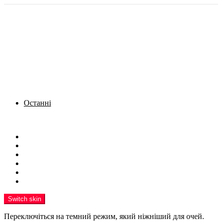
Останні
Menu
Новини
Політика
Кримінал
Фото
Надіслати новину
Реклама на сайті
Switch skin
Переключіться на темний режим, який ніжніший для очей.