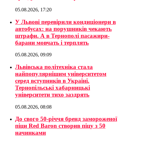
05.08.2026, 17:20
У Львові перевірили кондиціонери в
автобусах: на порушників чекають
штрафи. А в Тернополі пасажири-
барани мовчать і терплять
05.08.2026, 09:09
Львівська політехніка стала
найпопулярнішим університетом
серед вступників в Україні.
Тернопільські хабарницькі
університети тихо заздрять
05.08.2026, 08:08
До свого 50-річчя бренд замороженої
піци Red Baron створив піцу з 50
начинками