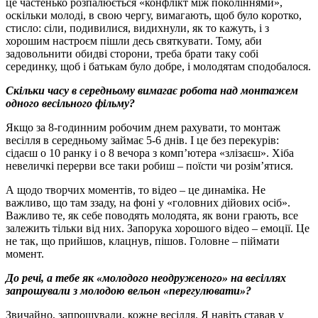
це частенько розпалюється «конфлікт між поколіннями»,
оскільки молоді, в свою чергу, вимагають, щоб було коротко,
стисло: сіли, подивилися, видихнули, як то кажуть, і з
хорошим настроєм пішли десь святкувати. Тому, аби
задовольнити обидві сторони, треба брати таку собі
серединку, щоб і батькам було добре, і молодятам сподобалося.
Скільки часу в середньому вимагає робота над монтажем
одного весільного фільму?
Якщо за 8-годинним робочим днем рахувати, то монтаж
весілля в середньому займає 5-6 днів. І це без перекурів:
сідаєш о 10 ранку і о 8 вечора з комп’ютера «злізаєш». Хіба
невеличкі перерви все таки робиш – поїсти чи розім’ятися.
А щодо творчих моментів, то відео – це динаміка. Не
важливо, що там ззаду, на фоні у «головних дійових осіб».
Важливо те, як себе поводять молодята, як вони грають, все
залежить тільки від них. Запорука хорошого відео – емоції. Це
не так, що прийшов, клацнув, пішов. Головне – піймати
момент.
До речі, а тебе як «молодого неодруженого» на весіллях
запрошували з молодою вельон «перегулювати»?
Звичайно, запрошували, кожне весілля. Я навіть ставав у