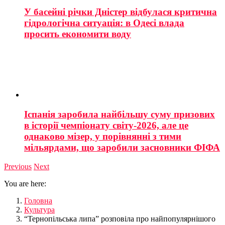
У басейні річки Дністер відбулася критична
гідрологічна ситуація: в Одесі влада
просить економити воду
Іспанія заробила найбільшу суму призових
в історії чемпіонату світу-2026, але це
однаково мізер, у порівнянні з тими
мільярдами, що заробили засновники ФІФА
Previous
Next
You are here:
Головна
Культура
“Тернопільська липа” розповіла про найпопулярнішого