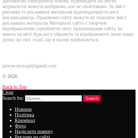
допомогою електронної пошти. Відповідати на листи
журналісти можуть вибірково, але не обов'язково. За зміст
реклами та рекламних матеріалів відповідальність несе
рекламодавець. Працівнки сайту можуть не поділяти зміст
рекламних матеріалів Матеріали сайту є творчим
відображенням сприйняття світу працівниками сайту, не
мають на меті будь-кого образити та відображають лише нашу
дуику на світ, події, що в ньому відбуваються.
Контакти:
provse.ternopil@gmail.com
© 2026
Back to Top
Close
Search for:
Search
Новини
Політика
Кримінал
Фото
Надіслати новину
Реклама на сайті