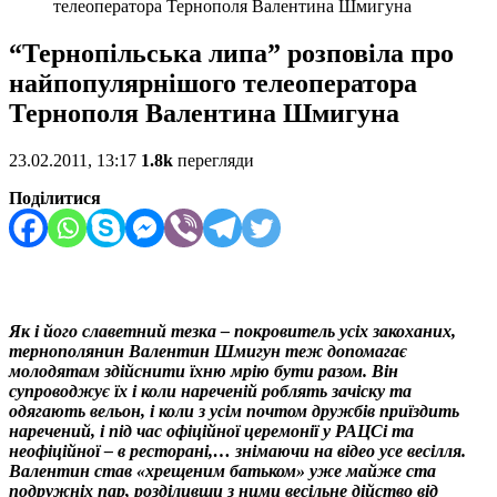
телеоператора Тернополя Валентина Шмигуна
“Тернопільська липа” розповіла про
найпопулярнішого телеоператора
Тернополя Валентина Шмигуна
23.02.2011, 13:17
1.8k
перегляди
Поділитися
Як і його славетний тезка – покровитель усіх закоханих,
тернополянин Валентин Шмигун теж допомагає
молодятам здійснити їхню мрію бути разом. Він
супроводжує їх і коли нареченій роблять зачіску та
одягають вельон, і коли з усім почтом дружбів приїздить
наречений, і під час офіційної церемонії у РАЦСі та
неофіційної – в ресторані,… знімаючи на відео усе весілля.
Валентин став «хрещеним батьком» уже майже ста
подружніх пар, розділивши з ними весільне дійство від