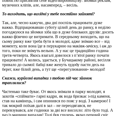
повністю присвятив себе відео-виробництву: зйомки реклам,
музичних кліпів, але, насамперед, – весіль.
То виходить, що вихідні у тебе постійно зайняті?
Так, але, чесно кажучи, два дні поспіль працювати дуже
важко. Відпрацювавши суботу цілий день до ранку, в неділю
погоджуюся на зйомки хіба що в дуже близьких друзів: досить
важко фізично це витримати. В середньому виходить, що на
сьому ранку вже треба бути в молодої, адже знімаю все – від
моменту, коли вона їде в перукарню на макіяж-зачіску, і аж до
того, поки не знімуть вельон. А у нас це традиційно година
третя-четверта. Якось взагалі довелося з п’ятої ранку почати
працювати! А колись, здається, у Бучацькому районі, весілля
тривало до сьомої: бабці вже женуть худобу пасти десь на
берег, вже білий день, а тут ще «перегулювання» молодої!
Скажи, курйозні випадки з тобою під час зйомок
траплялися?
Частенько таке буває. От якось знімали в парку молодят, я
захотів «спіймати» гарні кадри, як вода бризкає з-під каменя,
став на камінець, і сам опинився по пояс у воді. З камерою! І
так мокрий поїхав далі в зал – не переодягався, не
перевзувався, але годинки за дві все висохло: літо було тоді. А
раз із машини випадав! Тоді був грудень, якраз перший сніг