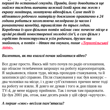
першої до останньої секунди. Правда, йому доводиться ще
майже тиждень вивчати кожний їхній крок та жест з
екрану монітора, монтуючи відеофільм. Саме тоді із
відзнятого робочого матеріалу довжиною практично в 24
години робиться захоплююча мелодрама (а часом і
романтична комедія), тривалістю до трьох годин.
Коробочка із цим фільмом потім займає своє почесне місце в
архіві реліквій новоствореної молодої сім’ї, а сам фільм з
гордістю демонструється усім родичам, друзям та
знайомим, а потім – дітям та онукам, пише
«Тернопільської
липа».
Валентин, як ти взагалі почав займатися відео?
Все дуже просто. Якось мій тато почув по радіо оголошення,
що обласне телебачення запрошує на роботу відеооператорів.
Я зацікавився, пішов туди, місяць проходив стажування, та й
захопився цієї справою. Після стажування у нас був конкурс –
два чоловіки на місце, і з дуже суб’єктивних причин мене тоді
на роботу не взяли. Я довго не думав і того ж дня пішов на
ТV-4, де мене відразу прийняли. Так і почав там працювати.
Це був 2001 рік, отож, вже десять років у цій сфері «кручуся».
А перше «своє» весілля пам’ятаєш?