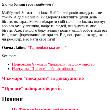
Як ти бачиш своє майбутнє?
Майбутнє? Знімати весілля. Найближчі років двадцять – це
точно. А далі не знаю, чи здоров’я вистачить цілий день
бігати, як зараз. Можна відкрити свій салон весільних послуг
або рекламну агенцію, набрати людей, які будуть за мне
бігати. Але, з іншого боку, велику роль у нашій роботі відіграє
ім’я, вже сформований авторитет. Відеооператор, як художник
чи режисер, має мати своє ім’я!
Олена Лайко
, “Тернопільська липа”
See more
Попередня
Чижмаря “покарали” за донжуанство
Наступна
“Про все” набирає оборотів
Чижмаря “покарали” за донжуанство
“Про все” набирає оборотів
Новини
На Тернопільщині заборонили