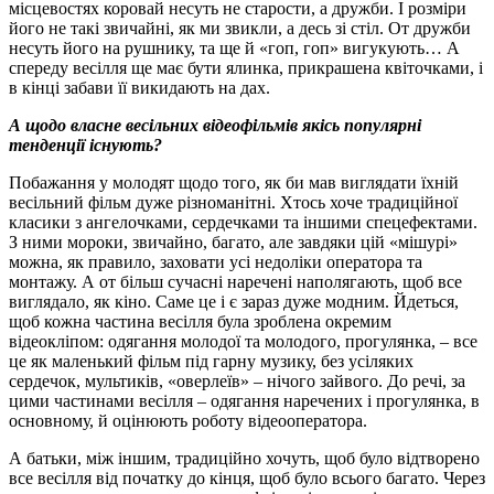
місцевостях коровай несуть не старости, а дружби. І розміри
його не такі звичайні, як ми звикли, а десь зі стіл. От дружби
несуть його на рушнику, та ще й «гoп, гoп» вигукують… А
спереду весілля ще має бути ялинка, прикрашена квіточками, і
в кінці забави її викидають на дах.
А щодо власне весільних відеофільмів якісь популярні
тенденції існують?
Побажання у молодят щодо того, як би мав виглядати їхній
весільний фільм дуже різноманітні. Хтось хоче традиційної
класики з ангелочками, сердечками та іншими спецефектами.
З ними мороки, звичайно, багато, але завдяки цій «мішурі»
можна, як правило, заховати усі недоліки оператора та
монтажу. А от більш сучасні наречені наполягають, щоб все
виглядало, як кіно. Саме це і є зараз дуже модним. Йдеться,
щоб кожна частина весілля була зроблена окремим
відеокліпом: одягання молодої та молодого, прогулянка, – все
це як маленький фільм під гарну музику, без усіляких
сердечок, мультиків, «оверлеїв» – нічого зайвого. До речі, за
цими частинами весілля – одягання наречених і прогулянка, в
основному, й оцінюють роботу відеооператора.
А батьки, між іншим, традиційно хочуть, щоб було відтворено
все весілля від початку до кінця, щоб було всього багато. Через