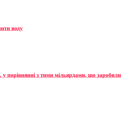
мити воду
р, у порівнянні з тими мільярдами, що заробили