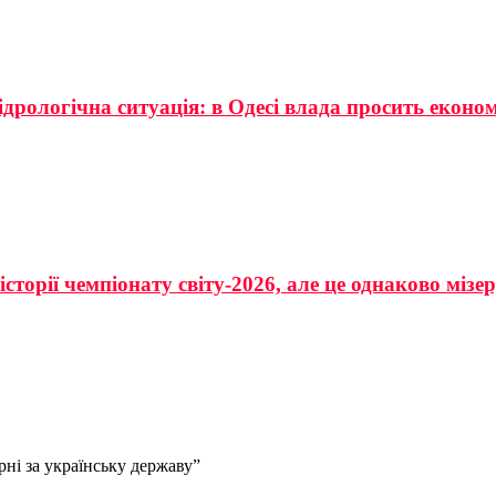
ідрологічна ситуація: в Одесі влада просить еконо
сторії чемпіонату світу-2026, але це однаково мізе
ні за українську державу”