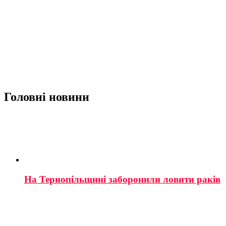
Головні новини
На Тернопільщині заборонили ловити раків