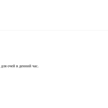
для очей в денний час.