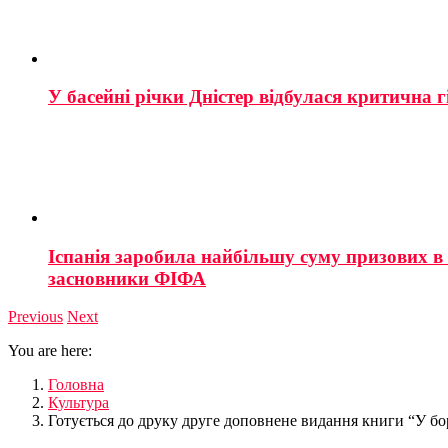
У басейні річки Дністер відбулася критична г
Іспанія заробила найбільшу суму призових в і
засновники ФІФА
Previous
Next
You are here:
Головна
Культура
Готується до друку друге доповнене видання книги “У бор