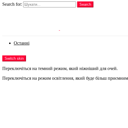
Search for:
Search
Login
Останні
Menu
Switch skin
Переключіться на темний режим, який ніжніший для очей.
Переключіться на режим освітлення, який буде більш приємним 
Login