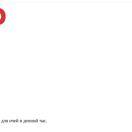
для очей в денний час.