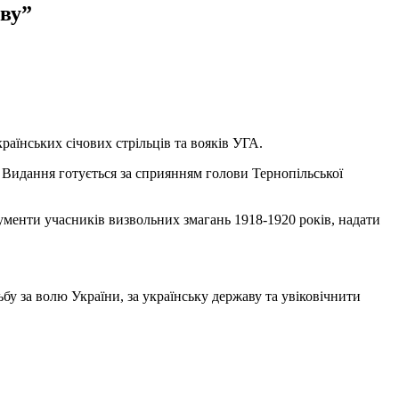
аву”
раїнських січових стрільців та вояків УГА.
 Видання готується за сприянням голови Тернопільської
кументи учасників визвольних змагань 1918-1920 років, надати
бу за волю України, за українську державу та увіковічнити