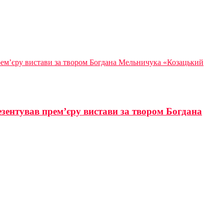
прем’єру вистави за твором Богдана Мельничука «Козацький
езентував прем’єру вистави за твором Богдана