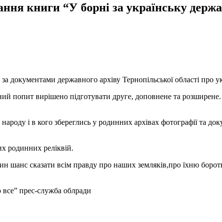
ання книги “У борні за українську держ
за документами державного архіву Тернопільської області про ук
ний попит вирішено підготувати друге, доповнене та розширене.
 народу і в кого збереглись у родинних архівах фотографії та до
их родинних реліквій.
ин шанс сказати всім правду про наших земляків,про їхню бороть
о все” прес-служба облради