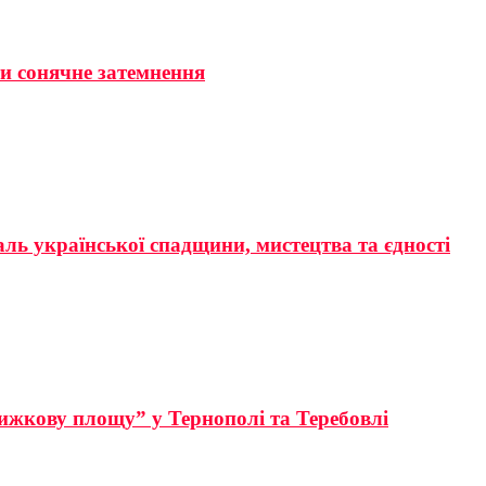
ти сонячне затемнення
аль української спадщини, мистецтва та єдності
ижкову площу” у Тернополі та Теребовлі