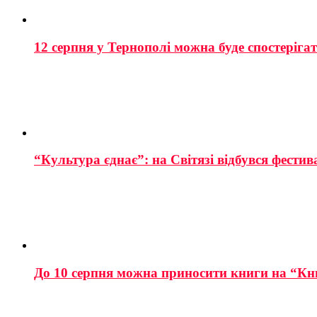
12 серпня у Тернополі можна буде спостеріга
“Культура єднає”: на Світязі відбувся фестив
До 10 серпня можна приносити книги на “Кн