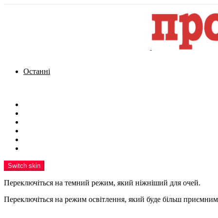
Останні
Menu
Новини
Політика
Кримінал
Фото
Надіслати новину
Реклама на сайті
Switch skin
Переключіться на темний режим, який ніжніший для очей.
Переключіться на режим освітлення, який буде більш приємним 
шукати