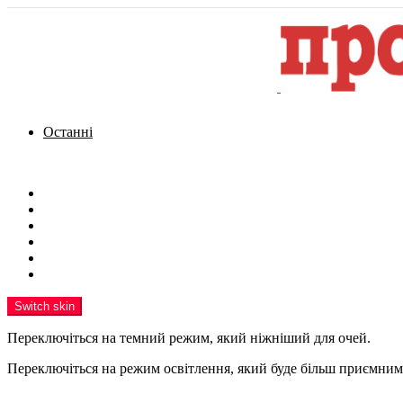
Останні
Menu
Новини
Політика
Кримінал
Фото
Надіслати новину
Реклама на сайті
Switch skin
Переключіться на темний режим, який ніжніший для очей.
Переключіться на режим освітлення, який буде більш приємним 
шукати