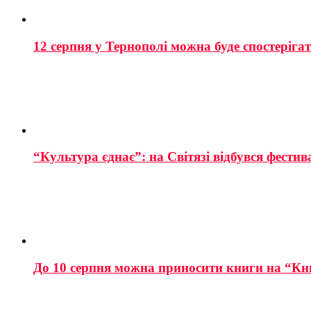
12 серпня у Тернополі можна буде спостеріга
“Культура єднає”: на Світязі відбувся фестив
До 10 серпня можна приносити книги на “Кн