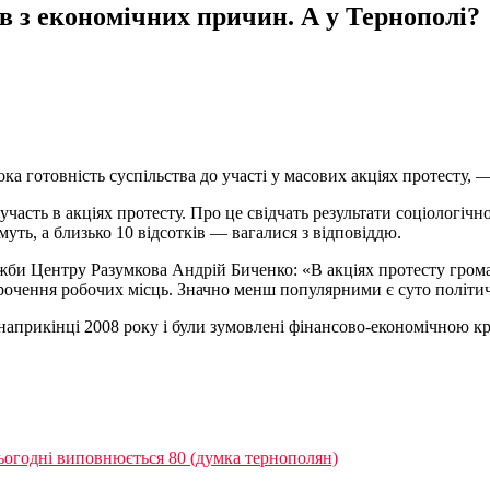
в з економічних причин. А у Тернополі?
ока готовність суспільства до участі у масових акціях протесту,
 участь в акціях протесту. Про це свідчать результати соціологі
муть, а близько 10 відсотків — вагалися з відповіддю.
би Центру Разумкова Андрій Биченко: «В акціях протесту громадя
орочення робочих місць. Значно менш популярними є суто політич
 наприкінці 2008 року і були зумовлені фінансово-економічною к
огодні виповнюється 80 (думка тернополян)