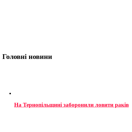
Головні новини
На Тернопільщині заборонили ловити раків