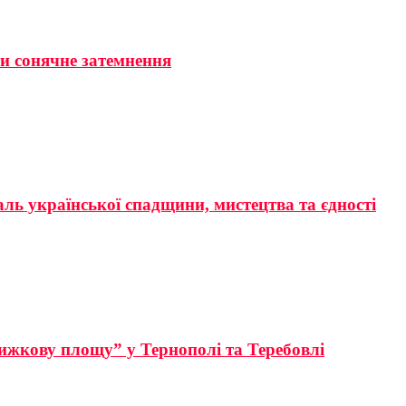
ти сонячне затемнення
аль української спадщини, мистецтва та єдності
ижкову площу” у Тернополі та Теребовлі