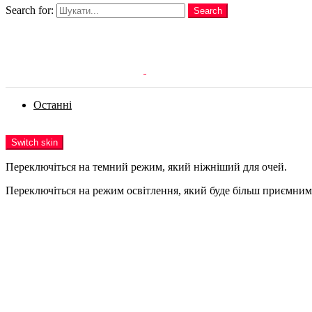
Search for:
Search
Login
Останні
Menu
Switch skin
Переключіться на темний режим, який ніжніший для очей.
Переключіться на режим освітлення, який буде більш приємним 
Login