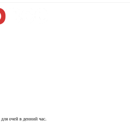
для очей в денний час.