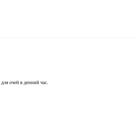
для очей в денний час.