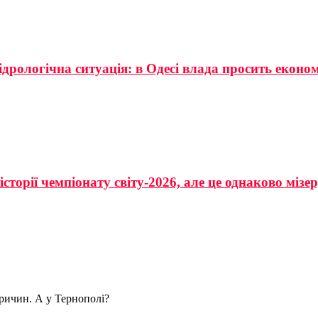
ідрологічна ситуація: в Одесі влада просить еконо
сторії чемпіонату світу-2026, але це однаково мізе
ричин. А у Тернополі?