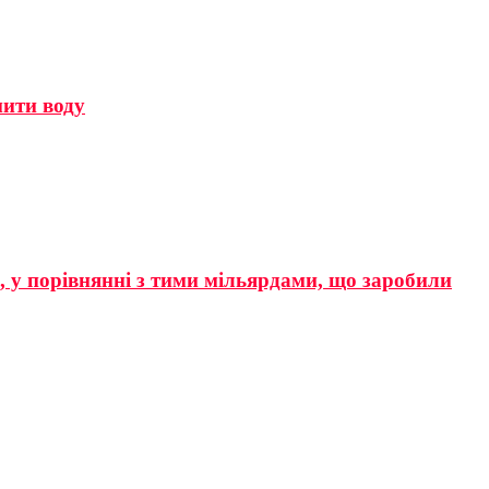
мити воду
р, у порівнянні з тими мільярдами, що заробили