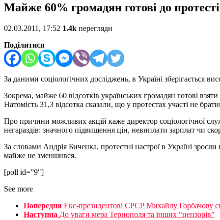
Майже 60% громадян готові до протесті
02.03.2011, 17:52
1.4k
перегляди
Поділитися
За даними соціологічних досліджень, в Україні зберігається вис
Зокрема, майже 60 відсотків українських громадян готові взяти
Натомість 31,3 відсотка сказали, що у протестах участі не брати
Про причини можливих акцій каже директор соціологічної служ
негараздів: значного підвищення цін, невиплати зарплат чи ск
За словами Андрія Биченка, протестні настрої в Україні зросли
майже не зменшився.
[poll id=”9″]
See more
Попередня
Екс-президентові СРСР Михайлу Горбачову сь
Наступна
До уваги мера Тернополя та інших “цензорів”