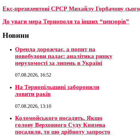
Екс-президентові СРСР Михайлу Горбачову сього
До уваги мера Тернополя та інших “цензорів”
Новини
Оренда дорожчає, а попит на
новобудови падає: аналітика ринку
нерухомості за липень в Україні
07.08.2026, 16:52
На Тернопільщині заборонили
ловити раків
07.08.2026, 13:10
Коломойського посадять. Якщо
голову Верховного Суду Князева
посадили, то цю дрібноту запросто