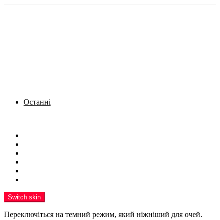
Останні
Menu
Новини
Політика
Кримінал
Фото
Надіслати новину
Реклама на сайті
Switch skin
Переключіться на темний режим, який ніжніший для очей.