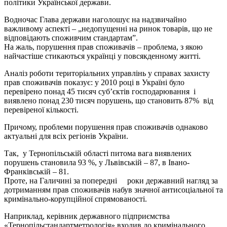
політики Української держави.
Водночас Глава держави наголошує на надзвичайно
важливому аспекті – „недопущенні на ринок товарів, що не
відповідають споживчим стандартам”.
На жаль, порушення прав споживачів – проблема, з якою
найчастіше стикаються українці у повсякденному житті.
Аналіз роботи територіальних управлінь у справах захисту
прав споживачів показує: у 2010 році в Україні було
перевірено понад 45 тисяч суб’єктів господарювання і
виявлено понад 230 тисяч порушень, що становить 87% від
перевіреної кількості.
Причому, проблеми порушення прав споживачів однаково
актуальні для всіх регіонів України.
Так, у Тернопільській області питома вага виявлених
порушень становила 93 %, у Львівській – 87, в Івано-
Франківській – 81.
Проте, на Галичині за попередні роки державний нагляд за
дотриманням прав споживачів набув значної антисоціальної та
кримінально-корупційної спрямованості.
Наприклад, керівник державного підприємства
«Тернопільстандартметрологія» входив до кримінального