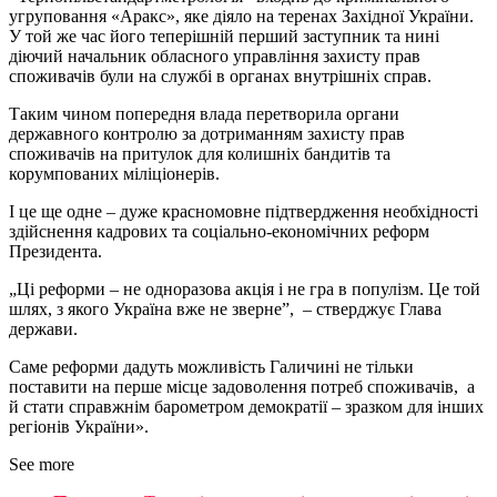
угруповання «Аракс», яке діяло на теренах Західної України.
У той же час його теперішній перший заступник та нині
діючий начальник обласного управління захисту прав
споживачів були на службі в органах внутрішніх справ.
Таким чином попередня влада перетворила органи
державного контролю за дотриманням захисту прав
споживачів на притулок для колишніх бандитів та
корумпованих міліціонерів.
І це ще одне – дуже красномовне підтвердження необхідності
здійснення кадрових та соціально-економічних реформ
Президента.
„Ці реформи – не одноразова акція і не гра в популізм. Це той
шлях, з якого Україна вже не зверне”, – стверджує Глава
держави.
Саме реформи дадуть можливість Галичині не тільки
поставити на перше місце задоволення потреб споживачів, а
й стати справжнім барометром демократії – зразком для інших
регіонів України».
See more