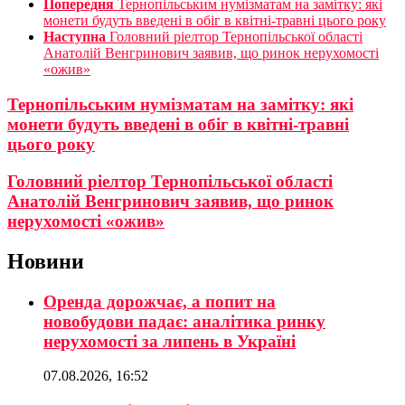
Попередня
Тернопільським нумізматам на замітку: які
монети будуть введені в обіг в квітні-травні цього року
Наступна
Головний ріелтор Тернопільської області
Анатолій Венгринович заявив, що ринок нерухомості
«ожив»
Тернопільським нумізматам на замітку: які
монети будуть введені в обіг в квітні-травні
цього року
Головний ріелтор Тернопільської області
Анатолій Венгринович заявив, що ринок
нерухомості «ожив»
Новини
Оренда дорожчає, а попит на
новобудови падає: аналітика ринку
нерухомості за липень в Україні
07.08.2026, 16:52