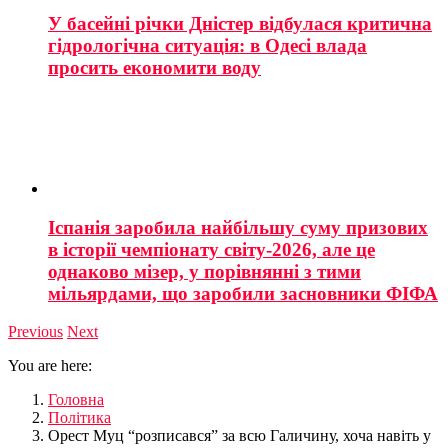
У басейні річки Дністер відбулася критична
гідрологічна ситуація: в Одесі влада
просить економити воду
Іспанія заробила найбільшу суму призових
в історії чемпіонату світу-2026, але це
однаково мізер, у порівнянні з тими
мільярдами, що заробили засновники ФІФА
Previous
Next
You are here:
Головна
Політика
Орест Муц “розписався” за всю Галичину, хоча навіть у