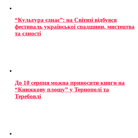
“Культура єднає”: на Світязі відбувся
фестиваль української спадщини, мистецтва
та єдності
До 10 серпня можна приносити книги на
“Книжкову площу” у Тернополі та
Теребовлі