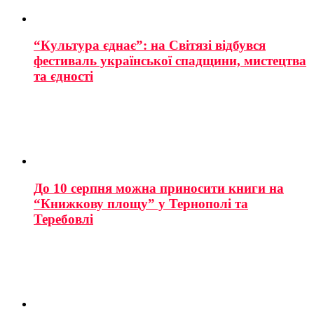
“Культура єднає”: на Світязі відбувся
фестиваль української спадщини, мистецтва
та єдності
До 10 серпня можна приносити книги на
“Книжкову площу” у Тернополі та
Теребовлі