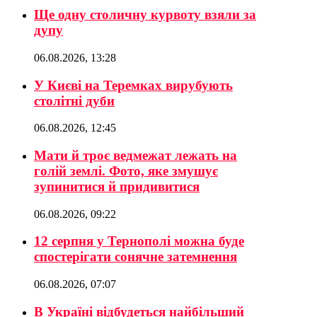
Ще одну столичну курвоту взяли за
дупу
06.08.2026, 13:28
У Києві на Теремках вирубують
столітні дуби
06.08.2026, 12:45
Мати й троє ведмежат лежать на
голій землі. Фото, яке змушує
зупинитися й придивитися
06.08.2026, 09:22
12 серпня у Тернополі можна буде
спостерігати сонячне затемнення
06.08.2026, 07:07
В Україні відбудеться найбільший