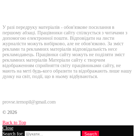
У разі передруку матеріалів - обов'язкове посилання в
першому абзаці. Працівники сайту спілкується з читачами з
допомогою електронної пошти. Відповідати на листи
журналісти можуть вибірково, але не обов'язково. За зміст
реклами та рекламних матеріалів відповідальність несе
рекламодавець. Працівнки сайту можуть не поділяти зміст
рекламних матеріалів Матеріали сайту є творчим
відображенням сприйняття світу працівниками сайту, не
мають на меті будь-кого образити та відображають лише нашу
дуику на світ, події, що в ньому відбуваються.
Контакти:
provse.ternopil@gmail.com
© 2026
Back to Top
Close
Search for:
Search