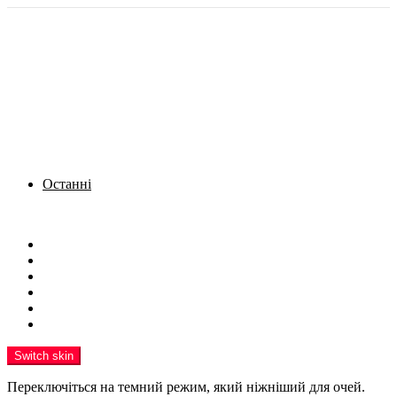
Останні
Menu
Новини
Політика
Кримінал
Фото
Надіслати новину
Реклама на сайті
Switch skin
Переключіться на темний режим, який ніжніший для очей.