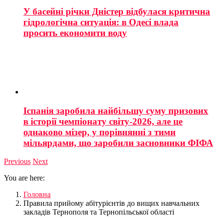
У басейні річки Дністер відбулася критична
гідрологічна ситуація: в Одесі влада
просить економити воду
Іспанія заробила найбільшу суму призових
в історії чемпіонату світу-2026, але це
однаково мізер, у порівнянні з тими
мільярдами, що заробили засновники ФІФА
Previous
Next
You are here:
Головна
Правила прийому абітурієнтів до вищих навчальних
закладів Тернополя та Тернопільської області