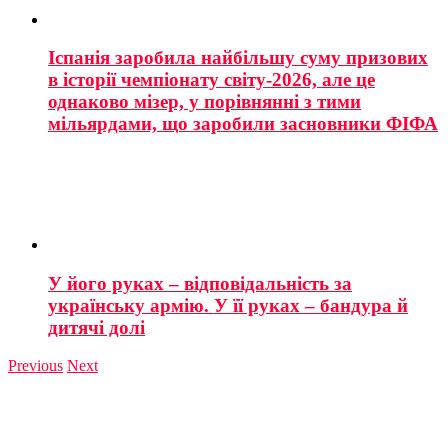
Іспанія заробила найбільшу суму призових
в історії чемпіонату світу-2026, але це
однаково мізер, у порівнянні з тими
мільярдами, що заробили засновники ФІФА
У його руках – відповідальність за
українську армію. У її руках – бандура й
дитячі долі
Previous
Next