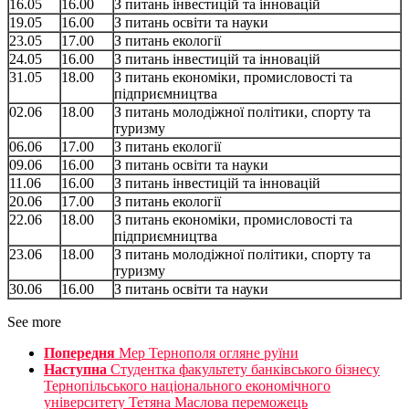
16.05
16.00
З питань інвестицій та інновацій
19.05
16.00
З питань освіти та науки
23.05
17.00
З питань екології
24.05
16.00
З питань інвестицій та інновацій
31.05
18.00
З питань економіки, промисловості та
підприємництва
02.06
18.00
З питань молодіжної політики, спорту та
туризму
06.06
17.00
З питань екології
09.06
16.00
З питань освіти та науки
11.06
16.00
З питань інвестицій та інновацій
20.06
17.00
З питань екології
22.06
18.00
З питань економіки, промисловості та
підприємництва
23.06
18.00
З питань молодіжної політики, спорту та
туризму
30.06
16.00
З питань освіти та науки
See more
Попередня
Мер Тернополя огляне руїни
Наступна
Студентка факультету банківського бізнесу
Тернопільського національного економічного
університету Тетяна Маслова переможець