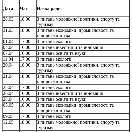
Дата
Час
Назва ради
28.03
18.00
З питань молодіжної політики, спорту та
туризму
31.03
18.00
З питань економіки, промисловості та
підприємництва
01.04
17.00
З питань екології
04.04
16.00
З питань інвестицій та інновацій
07.04
16.00
З питань освіти та науки
11.04
17.00
З питань екології
20.04
18.00
З питань молодіжної політики, спорту та
туризму
21.04
18.00
З питань економіки, промисловості та
підприємництва
25.04
17.00
З питань екології
26.04
16.00
З питань інвестицій та інновацій
28.04
16.00
З питань освіти та науки
05.05
18.00
З питань економіки, промисловості та
підприємництва
09.05
17.00
З питань екології
12.05
18.00
З питань молодіжної політики, спорту та
туризму