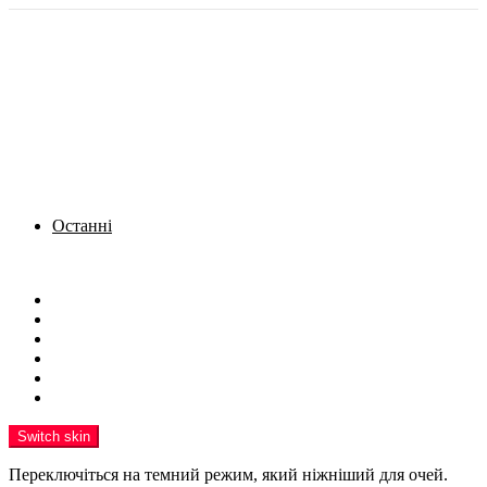
Останні
Menu
Новини
Політика
Кримінал
Фото
Надіслати новину
Реклама на сайті
Switch skin
Переключіться на темний режим, який ніжніший для очей.