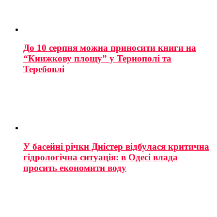
До 10 серпня можна приносити книги на
“Книжкову площу” у Тернополі та
Теребовлі
У басейні річки Дністер відбулася критична
гідрологічна ситуація: в Одесі влада
просить економити воду