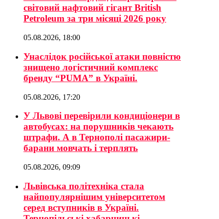
світовий нафтовий гігант British
Petroleum за три місяці 2026 року
05.08.2026, 18:00
Унаслідок російської атаки повністю
знищено логістичний комплекс
бренду “PUMA” в Україні.
05.08.2026, 17:20
У Львові перевірили кондиціонери в
автобусах: на порушників чекають
штрафи. А в Тернополі пасажири-
барани мовчать і терплять
05.08.2026, 09:09
Львівська політехніка стала
найпопулярнішим університетом
серед вступників в Україні.
Тернопільські хабарницькі