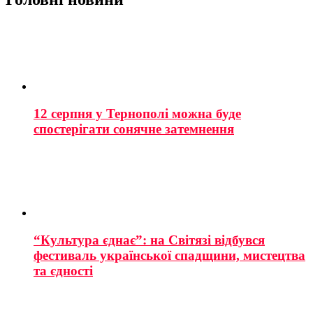
12 серпня у Тернополі можна буде
спостерігати сонячне затемнення
“Культура єднає”: на Світязі відбувся
фестиваль української спадщини, мистецтва
та єдності