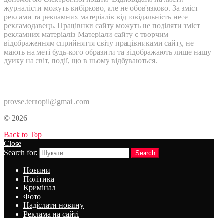
журналісти можуть вибірково, але не обов'язково. За зміст
реклами та рекламних матеріалів відповідальність несе
рекламодавець. Працівнки сайту можуть не поділяти зміст
рекламних матеріалів Матеріали сайту є творчим
відображенням сприйняття світу працівниками сайту, не
мають на меті будь-кого образити та відображають лише нашу
дуику на світ, події, що в ньому відбуваються.
Контакти:
provse.ternopil@gmail.com
© 2026
Back to Top
Close
Search for:
Search
Новини
Політика
Кримінал
Фото
Надіслати новину
Реклама на сайті