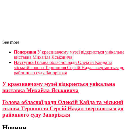
See more
Попередня
У краєзнавчому музеї відкриється унікальна
виставка Михайла Яськовича
Наступна
Голова обласної ради Олексій Кайда та
міський голова Тернополя Сергій Надал звертаються до
районного суду Запоріжжя
У краєзнавчому музеї відкриється унікальна
виставка Михайла Яськовича
Голова обласної ради Олексій Кайда та міський
голова Тернополя Сергій Надал звертаються до
районного суду Запоріжжя
Новини