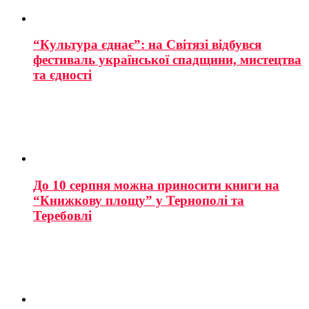
“Культура єднає”: на Світязі відбувся
фестиваль української спадщини, мистецтва
та єдності
До 10 серпня можна приносити книги на
“Книжкову площу” у Тернополі та
Теребовлі