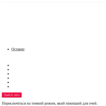
Останні
Menu
Новини
Політика
Кримінал
Фото
Надіслати новину
Реклама на сайті
Switch skin
Переключіться на темний режим, який ніжніший для очей.