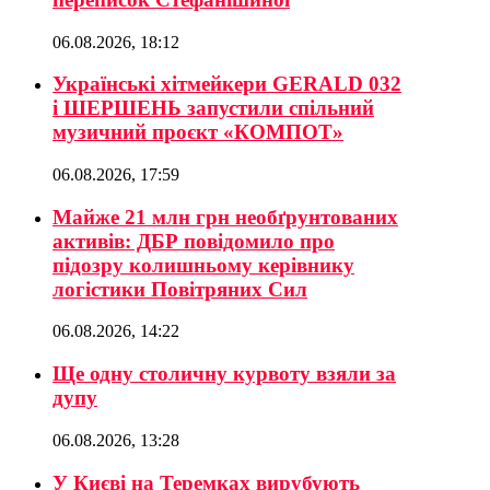
06.08.2026, 18:12
Українські хітмейкери GERALD 032
і ШЕРШЕНЬ запустили спільний
музичний проєкт «КОМПОТ»
06.08.2026, 17:59
Майже 21 млн грн необґрунтованих
активів: ДБР повідомило про
підозру колишньому керівнику
логістики Повітряних Сил
06.08.2026, 14:22
Ще одну столичну курвоту взяли за
дупу
06.08.2026, 13:28
У Києві на Теремках вирубують