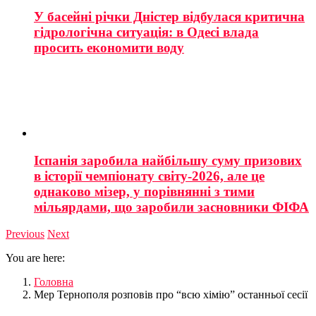
У басейні річки Дністер відбулася критична
гідрологічна ситуація: в Одесі влада
просить економити воду
Іспанія заробила найбільшу суму призових
в історії чемпіонату світу-2026, але це
однаково мізер, у порівнянні з тими
мільярдами, що заробили засновники ФІФА
Previous
Next
You are here:
Головна
Мер Тернополя розповів про “всю хімію” останньої сесії