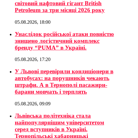
світовий нафтовий гігант British
Petroleum за три місяці 2026 року
05.08.2026, 18:00
Унаслідок російської атаки повністю
знищено логістичний комплекс
бренду “PUMA” в Україні.
05.08.2026, 17:20
У Львові перевірили кондиціонери в
автобусах: на порушників чекають
штрафи. А в Тернополі пасажири-
барани мовчать і терплять
05.08.2026, 09:09
Львівська політехніка стала
найпопулярнішим університетом
серед вступників в Україні.
Тернопільські хабарницькі