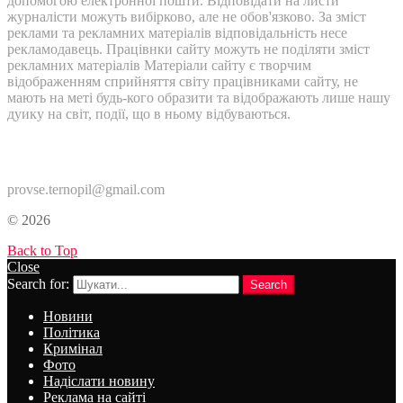
допомогою електронної пошти. Відповідати на листи
журналісти можуть вибірково, але не обов'язково. За зміст
реклами та рекламних матеріалів відповідальність несе
рекламодавець. Працівнки сайту можуть не поділяти зміст
рекламних матеріалів Матеріали сайту є творчим
відображенням сприйняття світу працівниками сайту, не
мають на меті будь-кого образити та відображають лише нашу
дуику на світ, події, що в ньому відбуваються.
Контакти:
provse.ternopil@gmail.com
© 2026
Back to Top
Close
Search for:
Search
Новини
Політика
Кримінал
Фото
Надіслати новину
Реклама на сайті