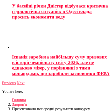
У басейні річки Дністер відбулася критична
гідрологічна ситуація: в Одесі влада
просить економити воду
Іспанія заробила найбільшу суму призових
в історії чемпіонату світу-2026, але це
однаково мізер, у порівнянні з тими
мільярдами, що заробили засновники ФІФА
Previous
Next
You are here:
Головна
Здоров’я
Презентовано попередні результати конкурсу