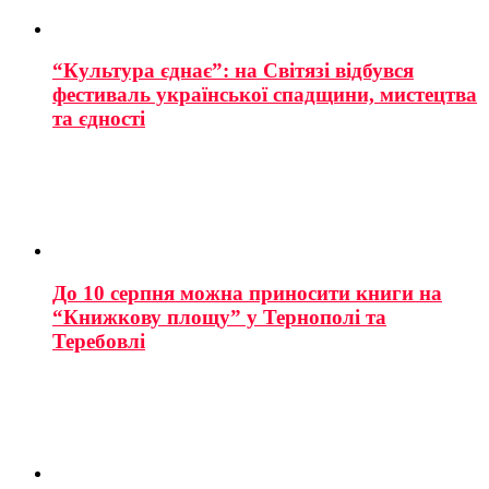
“Культура єднає”: на Світязі відбувся
фестиваль української спадщини, мистецтва
та єдності
До 10 серпня можна приносити книги на
“Книжкову площу” у Тернополі та
Теребовлі