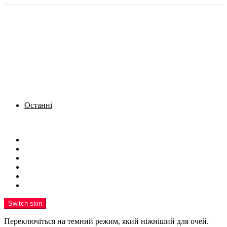
Останні
Menu
Новини
Політика
Кримінал
Фото
Надіслати новину
Реклама на сайті
Switch skin
Переключіться на темний режим, який ніжніший для очей.