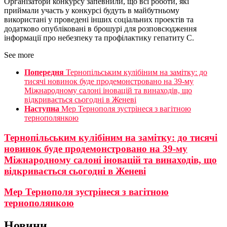
Організатори конкурсу запевнили, що всі роботи, які
приймали участь у конкурсі будуть в майбутньому
використані у проведені інших соціальних проектів та
додатково опубліковані в брошурі для розповсюдження
інформації про небезпеку та профілактику гепатиту С.
See more
Попередня
Тернопільським кулібіним на замітку: до
тисячі новинок буде продемонстровано на 39-му
Міжнародному салоні іновацій та винаходів, що
відкривається сьогодні в Женеві
Наступна
Мер Тернополя зустрінеся з вагітною
тернополянкою
Тернопільським кулібіним на замітку: до тисячі
новинок буде продемонстровано на 39-му
Міжнародному салоні іновацій та винаходів, що
відкривається сьогодні в Женеві
Мер Тернополя зустрінеся з вагітною
тернополянкою
Новини