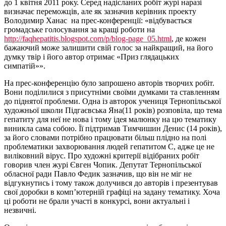
до 1 квітня 2011 року. Серед надісланих робіт журі наразі
визначає переможців, але як зазначив керівник проекту
Володимир Ханас на прес-конференції: «відбувається
громадське голосування за кращі роботи на
http://faqhepatitis.blogspot.com/p/blog-page_05.html
, де кожен
бажаючий може залишити свій голос за найкращий, на його
думку твір і його автор отримає «Приз глядацьких
симпатій»».
На прес-конференцію було запрошено авторів творчих робіт.
Вони поділилися з присутніми своїми думками та ставленням
до піднятої проблеми. Одна із авторок учениця Тернопільської
художньої школи Підгаєвська Яна(11 років) розповіла, що тема
гепатиту для неї не нова і тому ідея малюнку на цю тематику
виникла сама собою. Її підтримав Тимчишин Денис (14 років),
за його словами потрібно працювати більш плідно на полі
проблематики захворювання людей гепатитом С, адже це не
виліковний вірус. Про художні критерії відібраних робіт
говорив член журі Євген Чопик. Депутат Тернопільської
обласної ради Павло Федик зазначив, що він не міг не
відгукнутись і тому також долучився до авторів і презентував
свої доробки в комп’ютерній графіці на задану тематику. Хоча
ці роботи не брали участі в конкурсі, вони актуальні і
незвичні.