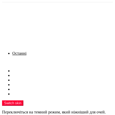
Останні
Menu
Новини
Політика
Кримінал
Фото
Надіслати новину
Реклама на сайті
Switch skin
Переключіться на темний режим, який ніжніший для очей.