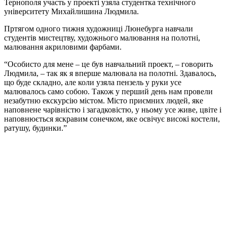
Тернополя участь у проекті узяла студентка технічного
університету Михайлишина Людмила.
Пртягом одного тижня художниці Люнебурга навчали
студентів мистецтву, художнього малювання на полотні,
малювання акриловими фарбами.
“Особисто для мене – це був навчальний проект, – говорить
Людмила, – так як я вперше малювала на полотні. Здавалось,
що буде складно, але коли узяла пензель у руки усе
малювалось само собою. Також у перший день нам провели
незабутню екскурсію містом. Місто приємних людей, яке
наповнене чарівністю і загадковістю, у ньому усе живе, цвіте і
наповнюється яскравим сонечком, яке освічує високі костели,
ратушу, будинки.”