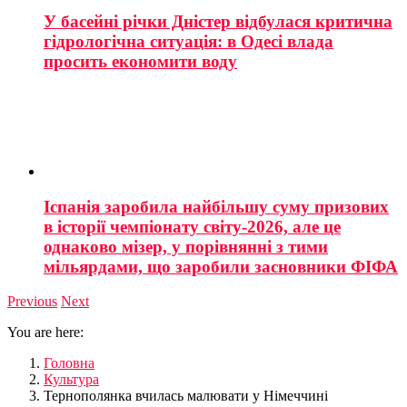
У басейні річки Дністер відбулася критична
гідрологічна ситуація: в Одесі влада
просить економити воду
Іспанія заробила найбільшу суму призових
в історії чемпіонату світу-2026, але це
однаково мізер, у порівнянні з тими
мільярдами, що заробили засновники ФІФА
Previous
Next
You are here:
Головна
Культура
Тернополянка вчилась малювати у Німеччині