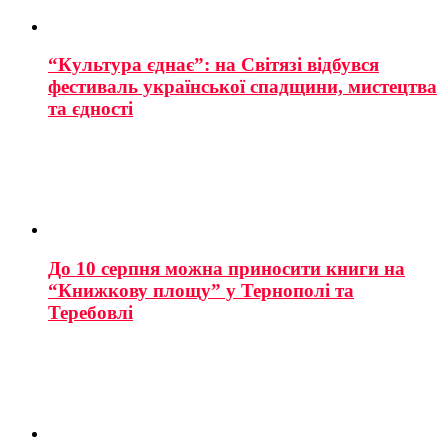
“Культура єднає”: на Світязі відбувся
фестиваль української спадщини, мистецтва
та єдності
До 10 серпня можна приносити книги на
“Книжкову площу” у Тернополі та
Теребовлі