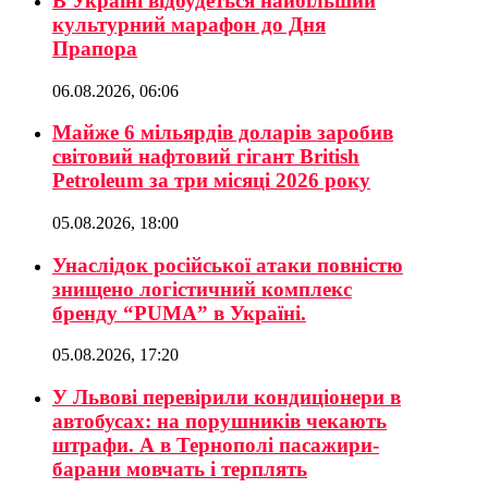
В Україні відбудеться найбільший
культурний марафон до Дня
Прапора
06.08.2026, 06:06
Майже 6 мільярдів доларів заробив
світовий нафтовий гігант British
Petroleum за три місяці 2026 року
05.08.2026, 18:00
Унаслідок російської атаки повністю
знищено логістичний комплекс
бренду “PUMA” в Україні.
05.08.2026, 17:20
У Львові перевірили кондиціонери в
автобусах: на порушників чекають
штрафи. А в Тернополі пасажири-
барани мовчать і терплять