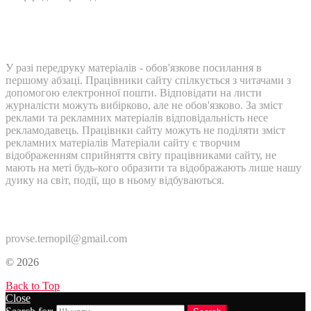
У разі передруку матеріалів - обов'язкове посилання в
першому абзаці. Працівники сайту спілкується з читачами з
допомогою електронної пошти. Відповідати на листи
журналісти можуть вибірково, але не обов'язково. За зміст
реклами та рекламних матеріалів відповідальність несе
рекламодавець. Працівнки сайту можуть не поділяти зміст
рекламних матеріалів Матеріали сайту є творчим
відображенням сприйняття світу працівниками сайту, не
мають на меті будь-кого образити та відображають лише нашу
дуику на світ, події, що в ньому відбуваються.
Контакти:
provse.ternopil@gmail.com
© 2026
Back to Top
Close