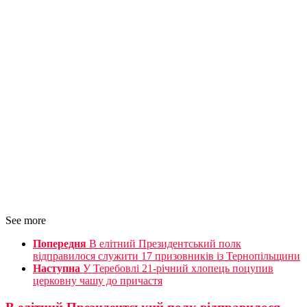
See more
Попередня
В елітний Президентський полк
відправилося служити 17 призовників із Тернопільщини
Наступна
У Теребовлі 21-річний хлопець поцупив
церковну чашу до причастя