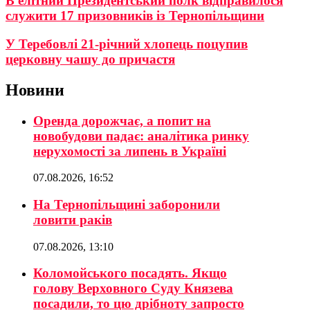
В елітний Президентський полк відправилося
служити 17 призовників із Тернопільщини
У Теребовлі 21-річний хлопець поцупив
церковну чашу до причастя
Новини
Оренда дорожчає, а попит на
новобудови падає: аналітика ринку
нерухомості за липень в Україні
07.08.2026, 16:52
На Тернопільщині заборонили
ловити раків
07.08.2026, 13:10
Коломойського посадять. Якщо
голову Верховного Суду Князева
посадили, то цю дрібноту запросто