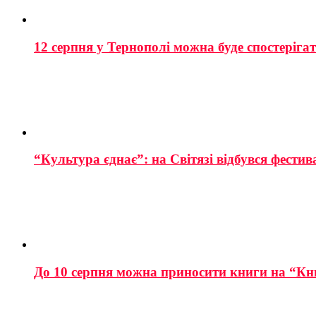
12 серпня у Тернополі можна буде спостеріга
“Культура єднає”: на Світязі відбувся фестив
До 10 серпня можна приносити книги на “Кн