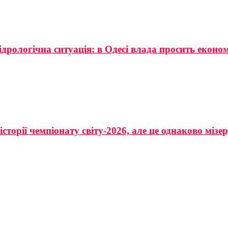
ідрологічна ситуація: в Одесі влада просить еконо
сторії чемпіонату світу-2026, але це однаково мізе