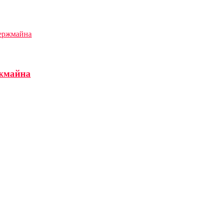
держмайна
ржмайна