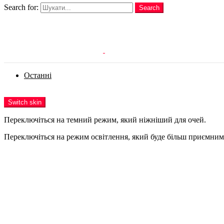
Search for:
Search
Login
Останні
Menu
Switch skin
Переключіться на темний режим, який ніжніший для очей.
Переключіться на режим освітлення, який буде більш приємним 
Login