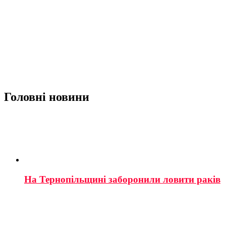
Головні новини
На Тернопільщині заборонили ловити раків