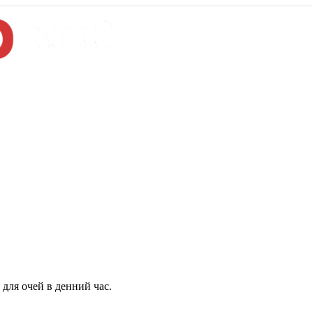
для очей в денний час.