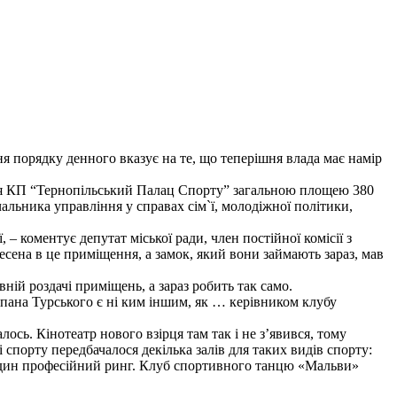
я порядку денного вказує на те, що теперішня влада має намір
ня КП “Тернопільський Палац Спорту” загальною площею 380
чальника управління у справах сім`ї, молодіжної політики,
– коментує депутат міської ради, член постійної комісії з
сена в це приміщення, а замок, який вони займають зараз, мав
ній роздачі приміщень, а зараз робить так само.
 пана Турського є ні ким іншим, як … керівником клубу
ь. Кінотеатр нового взірця там так і не з’явився, тому
спорту передбачалося декілька залів для таких видів спорту:
 один професійний ринг. Клуб спортивного танцю «Мальви»