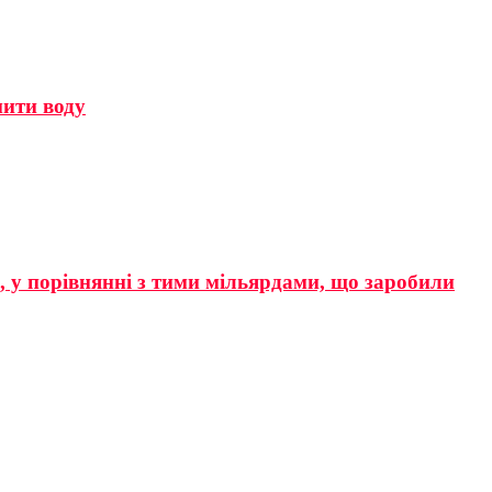
мити воду
р, у порівнянні з тими мільярдами, що заробили