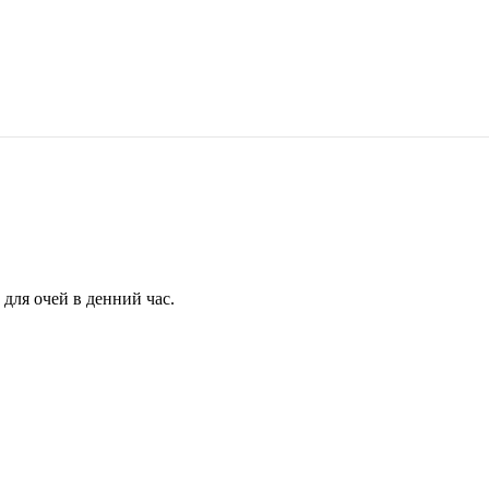
для очей в денний час.