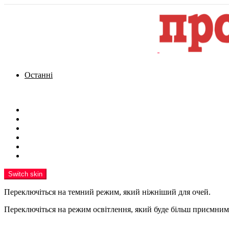
Останні
Menu
Новини
Політика
Кримінал
Фото
Надіслати новину
Реклама на сайті
Switch skin
Переключіться на темний режим, який ніжніший для очей.
Переключіться на режим освітлення, який буде більш приємним 
шукати