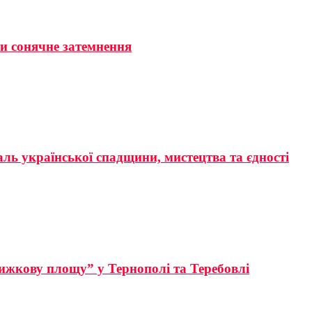
ти сонячне затемнення
аль української спадщини, мистецтва та єдності
ижкову площу” у Тернополі та Теребовлі