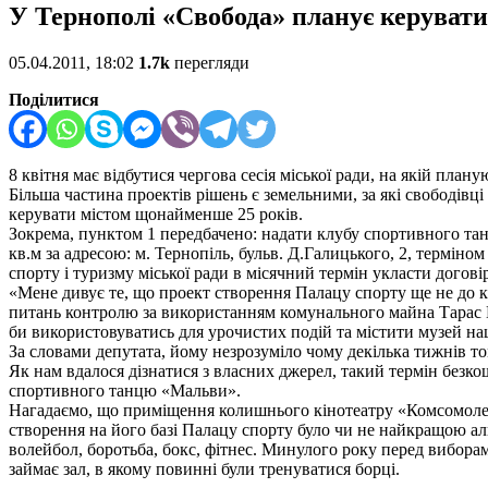
У Тернополі «Свобода» планує керувати
05.04.2011, 18:02
1.7k
перегляди
Поділитися
8 квітня має відбутися чергова сесія міської ради, на якій пла
Більша частина проектів рішень є земельними, за які свободівц
керувати містом щонайменше 25 років.
Зокрема, пунктом 1 передбачено: надати клубу спортивного 
кв.м за адресою: м. Тернопіль, бульв. Д.Галицького, 2, терміно
спорту і туризму міської ради в місячний термін укласти догов
«Мене дивує те, що проект створення Палацу спорту ще не до кін
питань контролю за використанням комунального майна Тарас Юр
би використовуватись для урочистих подій та містити музей на
За словами депутата, йому незрозуміло чому декілька тижнів то
Як нам вдалося дізнатися з власних джерел, такий термін безк
спортивного танцю «Мальви».
Нагадаємо, що приміщення колишнього кінотеатру «Комсомолець»
створення на його базі Палацу спорту було чи не найкращою ал
волейбол, боротьба, бокс, фітнес. Минулого року перед вибор
займає зал, в якому повинні були тренуватися борці.