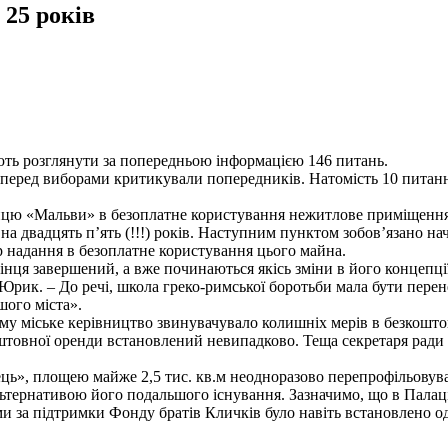
 25 років
нують розглянути за попередньою інформацією 146 питань.
і перед виборами критикували попередників. Натомість 10 питанн
танцю «Мальви» в безоплатне користування нежитлове приміщен
м на двадцять п’ять (!!!) років. Наступним пунктом зобов’язано на
ір надання в безоплатне користування цього майна.
ця завершений, а вже починаються якісь зміни в його концепції, 
ик. – До речі, школа греко-римської боротьби мала бути перене
шого міста».
му міське керівництво звинувачувало колишніх мерів в безкоштов
оштовної оренди встановлений невипадково. Теща секретаря ради
, площею майже 2,5 тис. кв.м неодноразово перепрофільовувалос
ьтернативою його подальшого існування. Зазначимо, що в Палаці 
ами за підтримки Фонду братів Кличків було навіть встановлено