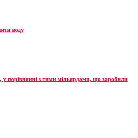
мити воду
р, у порівнянні з тими мільярдами, що заробили