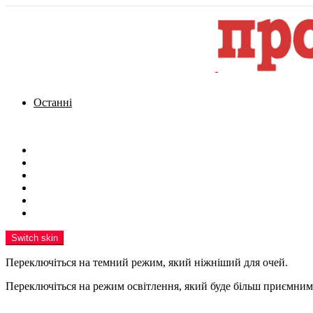
Останні
Menu
Новини
Політика
Кримінал
Фото
Надіслати новину
Реклама на сайті
Switch skin
Переключіться на темний режим, який ніжніший для очей.
Переключіться на режим освітлення, який буде більш приємним 
шукати