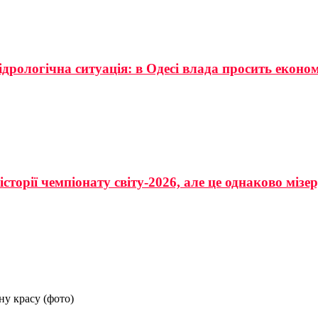
ідрологічна ситуація: в Одесі влада просить еконо
сторії чемпіонату світу-2026, але це однаково мізе
ну красу (фото)