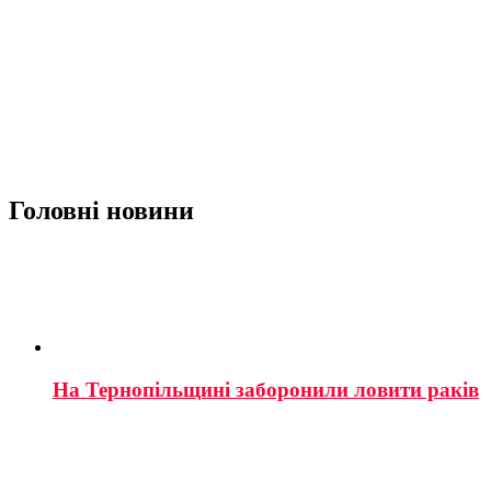
Головні новини
На Тернопільщині заборонили ловити раків