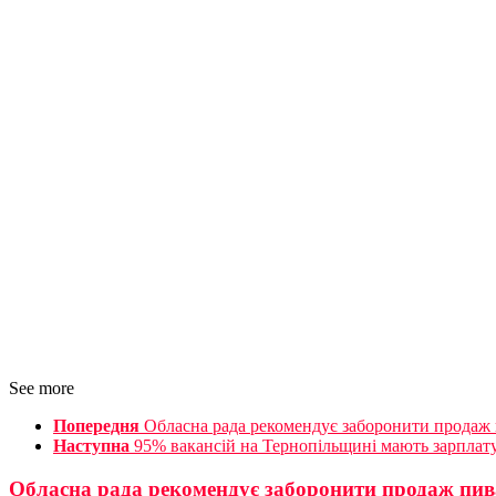
See more
Попередня
Обласна рада рекомендує заборонити продаж п
Наступна
95% вакансій на Тернопільщині мають зарплату
Обласна рада рекомендує заборонити продаж пива