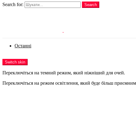
Search for:
Search
Login
Останні
Menu
Switch skin
Переключіться на темний режим, який ніжніший для очей.
Переключіться на режим освітлення, який буде більш приємним 
Login