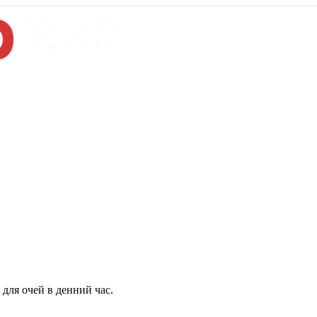
для очей в денний час.