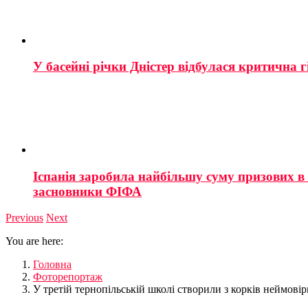
У басейні річки Дністер відбулася критична г
Іспанія заробила найбільшу суму призових в і
засновники ФІФА
Previous
Next
You are here:
Головна
Фоторепортаж
У третій тернопільській школі створили з корків неймовір