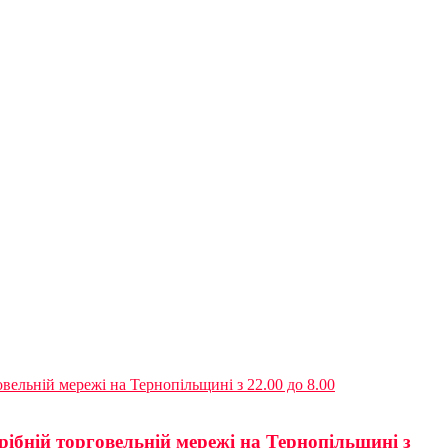
вельній мережі на Тернопільщині з 22.00 до 8.00
ібній торговельній мережі на Тернопільщині з