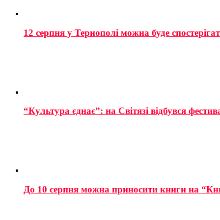
12 серпня у Тернополі можна буде спостеріга
“Культура єднає”: на Світязі відбувся фестив
До 10 серпня можна приносити книги на “Кн