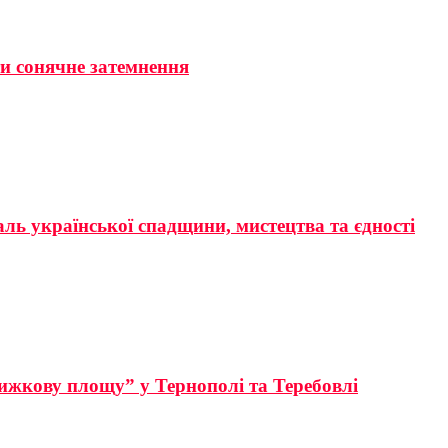
ти сонячне затемнення
аль української спадщини, мистецтва та єдності
ижкову площу” у Тернополі та Теребовлі