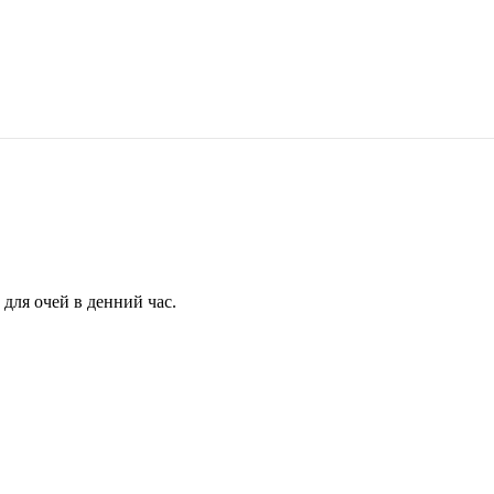
для очей в денний час.