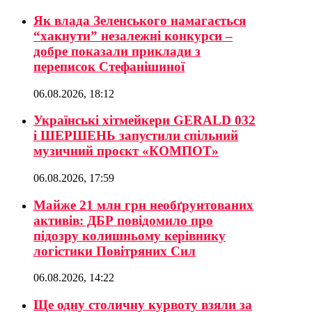
Як влада Зеленського намагається
“хакнути” незалежні конкурси –
добре показали приклади з
переписок Стефанішиної
06.08.2026, 18:12
Українські хітмейкери GERALD 032
і ШЕРШЕНЬ запустили спільний
музичний проєкт «КОМПОТ»
06.08.2026, 17:59
Майже 21 млн грн необґрунтованих
активів: ДБР повідомило про
підозру колишньому керівнику
логістики Повітряних Сил
06.08.2026, 14:22
Ще одну столичну курвоту взяли за