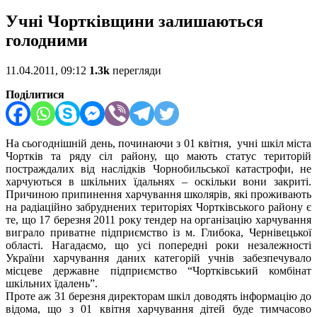
Учні Чортківщини залишаються
голодними
11.04.2011, 09:12
1.3k
перегляди
Поділитися
На сьогоднішній день, починаючи з 01 квітня, учні шкіл міста
Чортків та ряду сіл району, що мають статус територій
постраждалих від наслідків Чорнобильської катастрофи, не
харчуються в шкільних їдальнях – оскільки вони закриті.
Причиною припинення харчування школярів, які проживають
на радіаційно забруднених територіях Чортківського району є
те, що 17 березня 2011 року тендер на організацію харчування
виграло приватне підприємство із м. Глибока, Чернівецької
області. Нагадаємо, що усі попередні роки незалежності
України харчування даних категорій учнів забезпечувало
місцеве державне підприємство “Чортківський комбінат
шкільних їдалень”.
Проте аж 31 березня директорам шкіл доводять інформацію до
відома, що з 01 квітня харчування дітей буде тимчасово