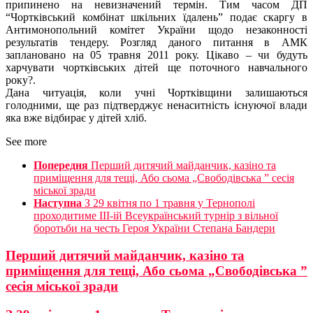
припинено на невизначений термін. Тим часом ДП
“Чортківський комбінат шкільних їдалень” подає скаргу в
Антимонопольний комітет України щодо незаконності
результатів тендеру. Розгляд даного питання в АМК
заплановано на 05 травня 2011 року. Цікаво – чи будуть
харчувати чортківських дітей ще поточного навчального
року?.
Дана читуація, коли учні Чортківщини залишаються
голодними, ще раз підтверджує ненаситність існуючої влади
яка вже відбирає у дітей хліб.
See more
Попередня
Перший дитячий майданчик, казіно та
приміщення для тещі, Або сьома „Свободівська ” сесія
міської зради
Наступна
З 29 квітня по 1 травня у Тернополі
проходитиме ІІІ-ій Всеукраїнський турнір з вільної
боротьби на честь Героя України Степана Бандери
Перший дитячий майданчик, казіно та
приміщення для тещі, Або сьома „Свободівська ”
сесія міської зради