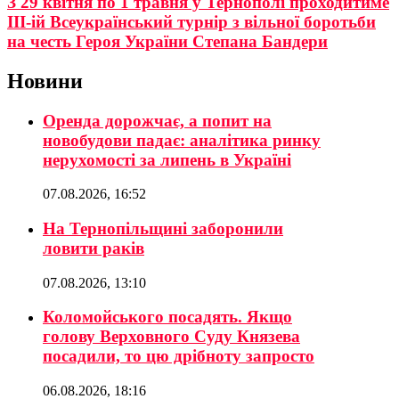
З 29 квітня по 1 травня у Тернополі проходитиме
ІІІ-ій Всеукраїнський турнір з вільної боротьби
на честь Героя України Степана Бандери
Новини
Оренда дорожчає, а попит на
новобудови падає: аналітика ринку
нерухомості за липень в Україні
07.08.2026, 16:52
На Тернопільщині заборонили
ловити раків
07.08.2026, 13:10
Коломойського посадять. Якщо
голову Верховного Суду Князева
посадили, то цю дрібноту запросто
06.08.2026, 18:16