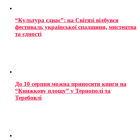
“Культура єднає”: на Світязі відбувся
фестиваль української спадщини, мистецтва
та єдності
До 10 серпня можна приносити книги на
“Книжкову площу” у Тернополі та
Теребовлі