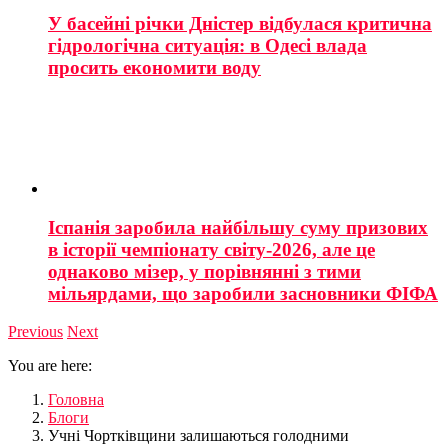
У басейні річки Дністер відбулася критична
гідрологічна ситуація: в Одесі влада
просить економити воду
Іспанія заробила найбільшу суму призових
в історії чемпіонату світу-2026, але це
однаково мізер, у порівнянні з тими
мільярдами, що заробили засновники ФІФА
Previous
Next
You are here:
Головна
Блоги
Учні Чортківщини залишаються голодними