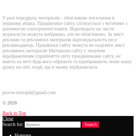
У разі передруку матеріалів - обов'язкове посилання в
першому абзаці. Працівники сайту спілкується з читачами з
допомогою електронної пошти. Відповідати на листи
журналісти можуть вибірково, але не обов'язково. За зміст
реклами та рекламних матеріалів відповідальність несе
рекламодавець. Працівнки сайту можуть не поділяти зміст
рекламних матеріалів Матеріали сайту є творчим
відображенням сприйняття світу працівниками сайту, не
мають на меті будь-кого образити та відображають лише нашу
дуику на світ, події, що в ньому відбуваються.
Контакти:
provse.ternopil@gmail.com
© 2026
Back to Top
Close
Search for:
Search
Новини