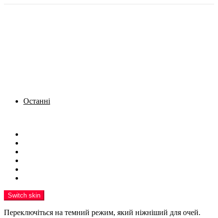
Останні
Menu
Новини
Політика
Кримінал
Фото
Надіслати новину
Реклама на сайті
Switch skin
Переключіться на темний режим, який ніжніший для очей.