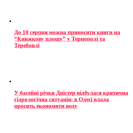
До 10 серпня можна приносити книги на
“Книжкову площу” у Тернополі та
Теребовлі
У басейні річки Дністер відбулася критична
гідрологічна ситуація: в Одесі влада
просить економити воду