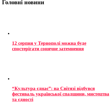
Головні новини
12 серпня у Тернополі можна буде
спостерігати сонячне затемнення
“Культура єднає”: на Світязі відбувся
фестиваль української спадщини, мистецтва
та єдності