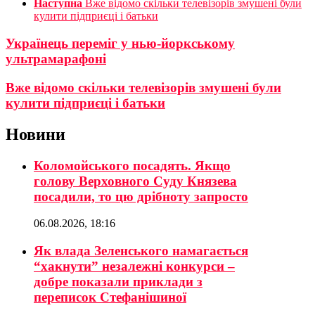
Наступна
Вже відомо скільки телевізорів змушені були
кулити підприєці і батьки
Українець переміг у нью-йоркському
ультрамарафоні
Вже відомо скільки телевізорів змушені були
кулити підприєці і батьки
Новини
Коломойського посадять. Якщо
голову Верховного Суду Князева
посадили, то цю дрібноту запросто
06.08.2026, 18:16
Як влада Зеленського намагається
“хакнути” незалежні конкурси –
добре показали приклади з
переписок Стефанішиної