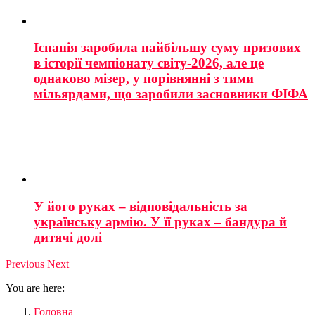
Іспанія заробила найбільшу суму призових
в історії чемпіонату світу-2026, але це
однаково мізер, у порівнянні з тими
мільярдами, що заробили засновники ФІФА
У його руках – відповідальність за
українську армію. У її руках – бандура й
дитячі долі
Previous
Next
You are here:
Головна