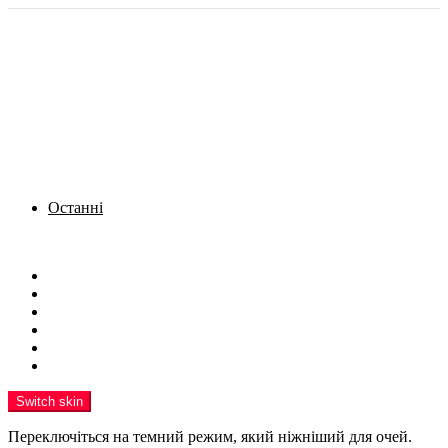
Останні
Menu
Новини
Політика
Кримінал
Фото
Надіслати новину
Реклама на сайті
Switch skin
Переключіться на темний режим, який ніжніший для очей.