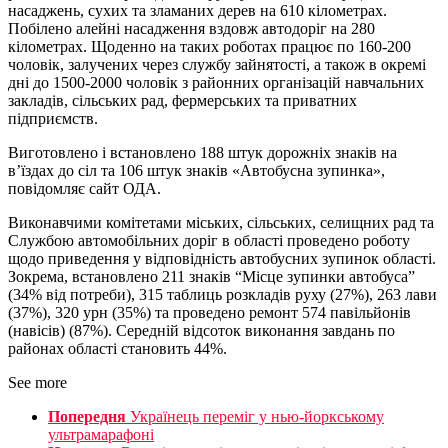
насаджень, сухих та зламаних дерев на 610 кілометрах.
Побілено алейні насадження вздовж автодоріг на 280
кілометрах. Щоденно на таких роботах працює по 160-200
чоловік, залучених через службу зайнятості, а також в окремі
дні до 1500-2000 чоловік з районних організацій навчальних
закладів, сільських рад, фермерських та приватних
підприємств.
Виготовлено і встановлено 188 штук дорожніх знаків на
в’їздах до сіл та 106 штук знаків «Автобусна зупинка»,
повідомляє сайт ОДА.
Виконавчими комітетами міських, сільських, селищних рад та
Службою автомобільних доріг в області проведено роботу
щодо приведення у відповідність автобусних зупинок області.
Зокрема, встановлено 211 знаків “Місце зупинки автобуса”
(34% від потреби), 315 таблиць розкладів руху (27%), 263 лави
(37%), 320 урн (35%) та проведено ремонт 574 павільйонів
(навісів) (87%). Середній відсоток виконання завдань по
районах області становить 44%.
See more
Попередня
Українець переміг у нью-йоркському
ультрамарафоні