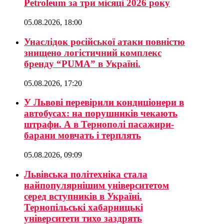
Petroleum за три місяці 2026 року
05.08.2026, 18:00
Унаслідок російської атаки повністю
знищено логістичний комплекс
бренду “PUMA” в Україні.
05.08.2026, 17:20
У Львові перевірили кондиціонери в
автобусах: на порушників чекають
штрафи. А в Тернополі пасажири-
барани мовчать і терплять
05.08.2026, 09:09
Львівська політехніка стала
найпопулярнішим університетом
серед вступників в Україні.
Тернопільські хабарницькі
університети тихо заздрять