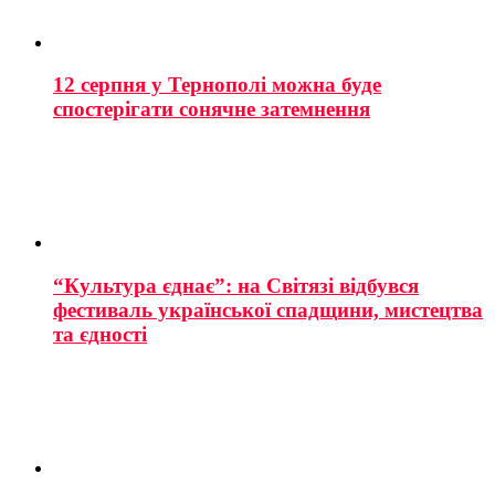
12 серпня у Тернополі можна буде
спостерігати сонячне затемнення
“Культура єднає”: на Світязі відбувся
фестиваль української спадщини, мистецтва
та єдності