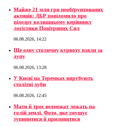
Майже 21 млн грн необґрунтованих
активів: ДБР повідомило про
підозру колишньому керівнику
логістики Повітряних Сил
06.08.2026, 14:22
Ще одну столичну курвоту взяли за
дупу
06.08.2026, 13:28
У Києві на Теремках вирубують
столітні дуби
06.08.2026, 12:45
Мати й троє ведмежат лежать на
голій землі. Фото, яке змушує
зупинитися й придивитися