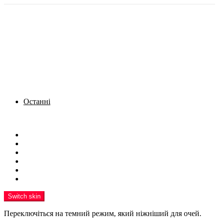
Останні
Menu
Новини
Політика
Кримінал
Фото
Надіслати новину
Реклама на сайті
Switch skin
Переключіться на темний режим, який ніжніший для очей.