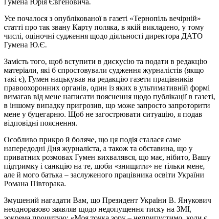
Гумена Юрія Євгеновича.
Усе почалося з опублікованої в газеті «Тернопіль вечірній»
статті про так звану Карту поляка, в якій викладено, у тому
числі, оціночні судження щодо діяльності директора ДАТО
Гумена Ю.Є.
Замість того, щоб вступити в дискусію та подати в редакцію
матеріали, які б спростовували судження журналістів (якщо
такі є), Гумен нацькував на редакцію газети працівників
правоохоронних органів, один із яких в ультимативній формі
вимагав від мене написати пояснення щодо публікації в газеті,
в іншому випадку пригрозив, що може запросто запроторити
мене у буцегарню. Щоб не загострювати ситуацію, я подав
відповідні пояснення.
Особливо прикро й боляче, що ця подія сталася саме
напередодні Дня журналіста, а також та обставина, що у
приватних розмовах Гумен вихвалявся, що має, нібито, Вашу
підтримку і санкцію на те, щоби «знищити» не тільки мене,
але й мого батька – заслуженого працівника освіти України
Романа Півторака.
Змушений нагадати Вам, що Президент України В. Янукович
неодноразово заявляв щодо недопущення тиску на ЗМІ,
зокрема процитую: «Моя точка зору – неприпустимо, коли є