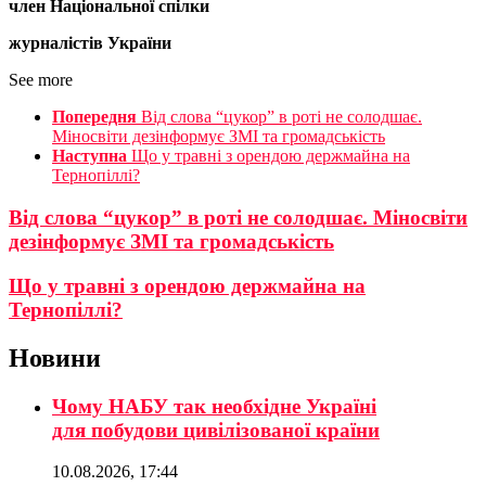
член Національної спілки
журналістів України
See more
Попередня
Від слова “цукор” в роті не солодшає.
Міносвіти дезінформує ЗМІ та громадськість
Наступна
Що у травні з орендою держмайна на
Тернопіллі?
Від слова “цукор” в роті не солодшає. Міносвіти
дезінформує ЗМІ та громадськість
Що у травні з орендою держмайна на
Тернопіллі?
Новини
Чому НАБУ так необхідне Україні
для побудови цивілізованої країни
10.08.2026, 17:44