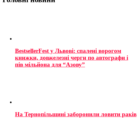
BestsellerFest у Львові: спалені ворогом
книжки, довжелезні черги по автографи і
пів мільйона для “Азову”
На Тернопільщині заборонили ловити раків