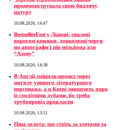
продемонструвала свою бидлячу
натуру
10.08.2026, 14:47
BestsellerFest у Львові: спалені
ворогом книжки, довжелезні черги
по автографи і пів мільйона для
“Азову”
10.08.2026, 14:38
В Англії змінили проект через
могилу уявного літературного
персонажа, а в Києві знищують парк
із столітніми дубами, бо треба
трубопровід прокласти
10.08.2026, 13:51
Ціна золота: що стоїть за злетами та