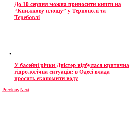
До 10 серпня можна приносити книги на
“Книжкову площу” у Тернополі та
Теребовлі
У басейні річки Дністер відбулася критична
гідрологічна ситуація: в Одесі влада
просить економити воду
Previous
Next