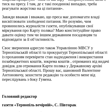
тиск на пресу. І там, де є такі поодинокі випадки, треба
реагувати жорстоко на ці питання».
Завжди вважав і вважаю, що преса має допомагати владі
висвітлювати злободенні питання. Не розумію, чим
провинились журналісти газети, опублікувавши свої
міркування про Карту поляка? Маю конституційне право
давати оцінку тим чи іншим державним посадовцям та
відповідати за її об’єктивність.
Своє звернення адресую також Управлінню МВСУ у
Тернопільській області та прокуратурі Тернопільської області
із проханням перевірити стан надходження і використання
позабюджетних коштів, зокрема коштів , отриманих від видачі
довідок для отримання Карти поляка у Державному архіві
Тернопільської області. Прошу вас, шановний Валентине
Антоновичу, захистити редакцію та особисто мене від
переслідувань з боку Гумена.
Головний редактор
газети «Тернопіль вечірній»,
С. Півторак