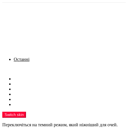
Останні
Menu
Новини
Політика
Кримінал
Фото
Надіслати новину
Реклама на сайті
Switch skin
Переключіться на темний режим, який ніжніший для очей.