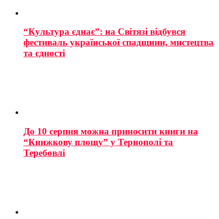
“Культура єднає”: на Світязі відбувся
фестиваль української спадщини, мистецтва
та єдності
До 10 серпня можна приносити книги на
“Книжкову площу” у Тернополі та
Теребовлі