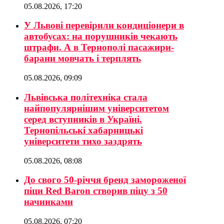
05.08.2026, 17:20
У Львові перевірили кондиціонери в
автобусах: на порушників чекають
штрафи. А в Тернополі пасажири-
барани мовчать і терплять
05.08.2026, 09:09
Львівська політехніка стала
найпопулярнішим університетом
серед вступників в Україні.
Тернопільські хабарницькі
університети тихо заздрять
05.08.2026, 08:08
До свого 50-річчя бренд замороженої
піци Red Baron створив піцу з 50
начинками
05.08.2026, 07:20