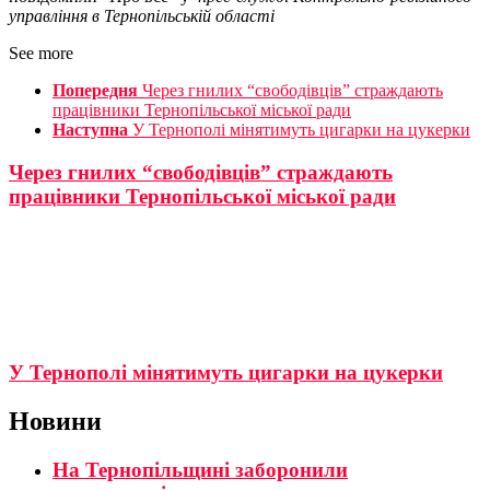
управління в Тернопільській області
See more
Попередня
Через гнилих “свободівців” страждають
працівники Тернопільської міської ради
Наступна
У Тернополі мінятимуть цигарки на цукерки
Через гнилих “свободівців” страждають
працівники Тернопільської міської ради
У Тернополі мінятимуть цигарки на цукерки
Новини
На Тернопільщині заборонили