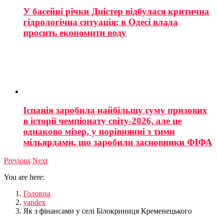
У басейні річки Дністер відбулася критична
гідрологічна ситуація: в Одесі влада
просить економити воду
Іспанія заробила найбільшу суму призових
в історії чемпіонату світу-2026, але це
однаково мізер, у порівнянні з тими
мільярдами, що заробили засновники ФІФА
Previous
Next
You are here:
Головна
yandex
Як з фінансами у селі Білокриниця Кременецького