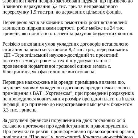
заробітної плати невірно застосовані індекси, що призвело до
її зайвого нарахування 5,2 тис. грн. та неправомірного
перерахунку 1,9 тис.грн. до державних цільових фондів.
Перевіркою актів виконаних ремонтних робіт встановлено
завищення підрядниками вартості робіт майже на 24 тис.
гривень, які повністю оплачені за рахунок бюджетних коштів.
Ревізією виконання умов укладених договорів встановлено
списання на видатки установи 8,2 тис. грн., перерахованих
ДП «Тернопільський науково-дослідний та проектний
інститут землеустрою» за технічну документацію з
проведення нормативної грошової оцінки земель с.
Білокриниця, яка фактично не виготовлена.
Перевірка надходжень від оренди приміщень виявила що,
всупереч умовам укладеного договору оренди нежитлового
приміщення з ВАТ „Укртелеком”, при проведенні розрахунків
не проводилося коригування розміру орендної плати на індекс
інфляції, що призвело до недоотримання місцевим бюджетом
3,3 тис. гривень.
За допущені фінансові порушення на двох посадових осіб
складено протоколи про адміністративне правопорушення.
Про результати ревізії проінформовано правоохоронні органи,
повідомили “Про все” у
прес-службі Контрольно-ревізійного