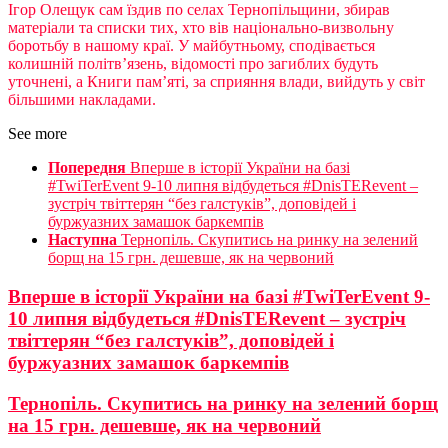
Ігор Олещук сам їздив по селах Тернопільщини, збирав
матеріали та списки тих, хто вів національно-визвольну
боротьбу в нашому краї. У майбутньому, сподівається
колишній політв’язень, відомості про загиблих будуть
уточнені, а Книги пам’яті, за сприяння влади, вийдуть у світ
більшими накладами.
See more
Попередня
Вперше в історії України на базі
#TwiTerEvent 9-10 липня відбудеться #DnisTERevent –
зустріч твіттерян “без галстуків”, доповідей і
буржуазних замашок баркемпів
Наступна
Тернопіль. Скупитись на ринку на зелений
борщ на 15 грн. дешевше, як на червоний
Вперше в історії України на базі #TwiTerEvent 9-
10 липня відбудеться #DnisTERevent – зустріч
твіттерян “без галстуків”, доповідей і
буржуазних замашок баркемпів
Тернопіль. Скупитись на ринку на зелений борщ
на 15 грн. дешевше, як на червоний