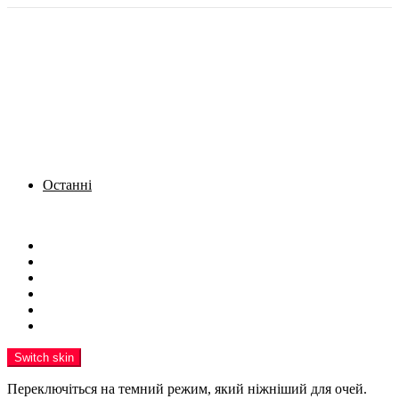
Останні
Menu
Новини
Політика
Кримінал
Фото
Надіслати новину
Реклама на сайті
Switch skin
Переключіться на темний режим, який ніжніший для очей.