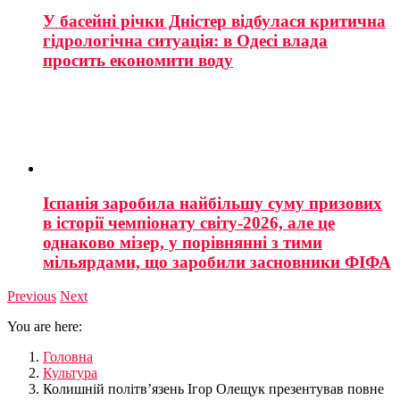
У басейні річки Дністер відбулася критична
гідрологічна ситуація: в Одесі влада
просить економити воду
Іспанія заробила найбільшу суму призових
в історії чемпіонату світу-2026, але це
однаково мізер, у порівнянні з тими
мільярдами, що заробили засновники ФІФА
Previous
Next
You are here:
Головна
Культура
Колишній політв’язень Ігор Олещук презентував повне