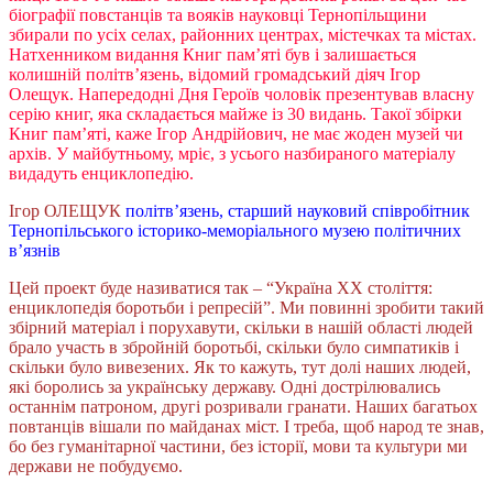
біографії повстанців та вояків науковці Тернопільщини
збирали по усіх селах, районних центрах, містечках та містах.
Натхенником видання Книг пам’яті був і залишається
колишній політв’язень, відомий громадський діяч Ігор
Олещук. Напередодні Дня Героїв чоловік презентував власну
серію книг, яка складається майже із 30 видань. Такої збірки
Книг пам’яті, каже Ігор Андрійович, не має жоден музей чи
архів. У майбутньому, мріє, з усього назбираного матеріалу
видадуть енциклопедію.
Ігор ОЛЕЩУК
політв’язень, старший науковий співробітник
Тернопільського історико-меморіального музею політичних
в’язнів
Цей проект буде називатися так – “Україна ХХ століття:
енциклопедія боротьби і репресій”. Ми повинні зробити такий
збірний матеріал і порухавути, скільки в нашій області людей
брало участь в збройній боротьбі, скільки було симпатиків і
скільки було вивезених. Як то кажуть, тут долі наших людей,
які боролись за українську державу. Одні дострілювались
останнім патроном, другі розривали гранати. Наших багатьох
повтанців вішали по майданах міст. І треба, щоб народ те знав,
бо без гуманітарної частини, без історії, мови та культури ми
держави не побудуємо.