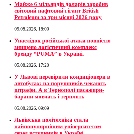
Майже 6 мільярдів доларів заробив
світовий нафтовий гігант British
Petroleum за три місяці 2026 року
05.08.2026, 18:00
Унаслідок російської атаки повністю
знищено логістичний комплекс
бренду “PUMA” в Україні.
05.08.2026, 17:20
У Львові перевірили кондиціонери в
автобусах: на порушників чекають
штрафи. А в Тернополі пасажири-
барани мовчать і терплять
05.08.2026, 09:09
Львівська політехніка стала
найпопулярнішим університетом
серед вступників в Україні.