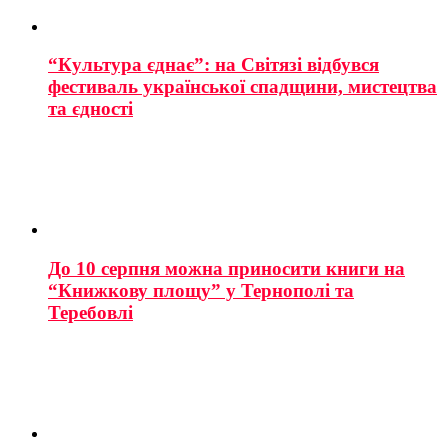
“Культура єднає”: на Світязі відбувся
фестиваль української спадщини, мистецтва
та єдності
До 10 серпня можна приносити книги на
“Книжкову площу” у Тернополі та
Теребовлі