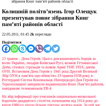
зібрання Книг пам’яті районів області
Колишній політв’язень Ігор Олещук
презентував повне зібрання Книг
пам’яті районів області
22.05.2011, 01:45
2k
перегляди
Поділитися
23 травня – День Героїв. Цього дня вшановують борців за
волю України, лицарів Київської Русі, козаків Гетьманської
Доби, січових стрільців та вояків Армії УНР, УПА, діячів
ОУН. Встановив День Героїв у 1941 році Другий Великий
Збір ОУН в пам’ять про вбивство 23 травня 1938 року в
Роттердамі Євгена Коновальця. Напередодні Дня Героїв на
Тернопільщині завершили видавництво Книг Пам’яті районів,
повідомляє телекомпанія ТВ-4
На збір інформації про учасників національно-визвольної
боротьби двадцятого століття, починаючи від 1914 року до
кінця 1980-го пішло більше півтора десятка років. За цей час