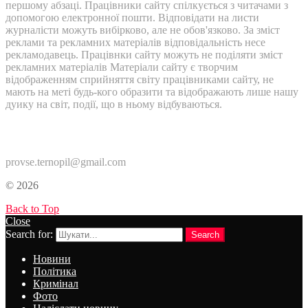
першому абзаці. Працівники сайту спілкується з читачами з
допомогою електронної пошти. Відповідати на листи
журналісти можуть вибірково, але не обов'язково. За зміст
реклами та рекламних матеріалів відповідальність несе
рекламодавець. Працівнки сайту можуть не поділяти зміст
рекламних матеріалів Матеріали сайту є творчим
відображенням сприйняття світу працівниками сайту, не
мають на меті будь-кого образити та відображають лише нашу
дуику на світ, події, що в ньому відбуваються.
Контакти:
provse.ternopil@gmail.com
© 2026
Back to Top
Close
Search for:
Search
Новини
Політика
Кримінал
Фото