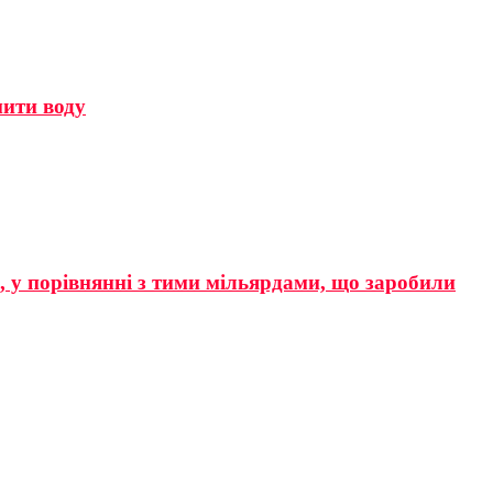
мити воду
р, у порівнянні з тими мільярдами, що заробили