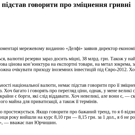
підстав говорити про зміцнення гривні
 в коментарі мережевому виданню «Делфі» заявив директор екон
я, валютні резерви зараз досить міцні, 38 млрд. грн. Також у н
това цінова кон’юнктура на експортні товари, на метал зокрема, 
Можна очікувати приходу іноземних інвестицій під Євро-2012. Хо
ості національної валюти, немає підстав говорити про її зміцн
. Хоч багато і говорять про перегляд ціни, однак, у мене великі
країни є борги, які слід віддавати. Хоч невеликі, але вони є, — 
о майна для приватизації, а також її термінів.
о простежується. Якщо говорити про бажаний тренд, то я б відзн
нця року вийшли на курс 8,10 грн — 8,15 грн. за 1 дол., я б не р
ці», — вважає пан Юрчишин.