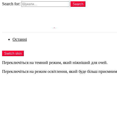
Search for:
Search
Login
Останні
Menu
Switch skin
Переключіться на темний режим, який ніжніший для очей.
Переключіться на режим освітлення, який буде більш приємним 
Login