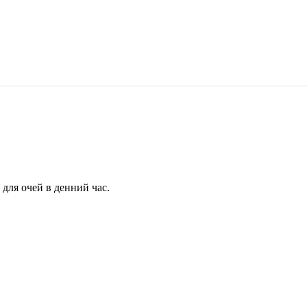
для очей в денний час.