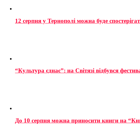
12 серпня у Тернополі можна буде спостеріга
“Культура єднає”: на Світязі відбувся фестив
До 10 серпня можна приносити книги на “Кн