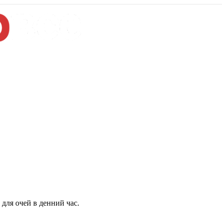
для очей в денний час.