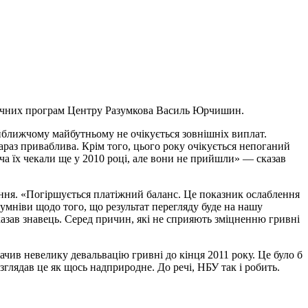
омічних програм Центру Разумкова Василь Юрчишин.
айближчому майбутньому не очікується зовнішніх виплат.
зараз приваблива. Крім того, цього року очікується непоганий
ча їх чекали ще у 2010 році, але вони не прийшли» — сказав
ення. «Погіршується платіжний баланс. Це показник ослаблення
 сумніви щодо того, що результат перегляду буде на нашу
сказав знавець. Серед причин, які не сприяють зміцненню гривні
ачив невелику девальвацію гривні до кінця 2011 року. Це було б
озглядав це як щось надприродне. До речі, НБУ так і робить.