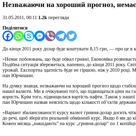
Незважаючи на хороший прогноз, немає 
31.05.2011, 00:11
1.2k
перегляди
Поділитися
До кінця 2011 року долар буде коштувати 8,15 грн, — про це
«Немає побоювань, що буде обвал гривні. Економіка розвиваєтьс
Подібна ситуація збережеться, напевно, до кінця 2011 року. Сві
урожай. Експортна здатність буде не гіршою, ніж у 2010 році. 
пан Юрчишин.
На думку знавця, незважаючи на хороший прогноз щодо стабільн
нашої валюти. Ми в очікуванні того, що підвищаться ціни на газ
користь. Крім того, підвищилася вартість нафти. Також у нашої 
пан Юрчишин назвав неясність щодо кількості об’єктів державног
«Варіант збалансованості курсу валют гривня-долар досить чітк
до речі, щоб зберігати реальний обмінний курс. Якщо б ми до кі
Кожен місяць „накидають” на курс „гривня-долар” по 1 копій