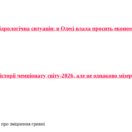
ідрологічна ситуація: в Одесі влада просить еконо
сторії чемпіонату світу-2026, але це однаково мізе
 про зміцнення гривні