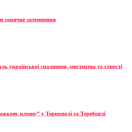
ти сонячне затемнення
аль української спадщини, мистецтва та єдності
ижкову площу” у Тернополі та Теребовлі