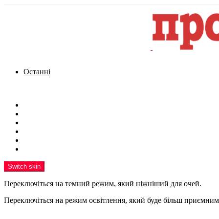
Останні
Menu
Новини
Політика
Кримінал
Фото
Надіслати новину
Реклама на сайті
Switch skin
Переключіться на темний режим, який ніжніший для очей.
Переключіться на режим освітлення, який буде більш приємним 
шукати