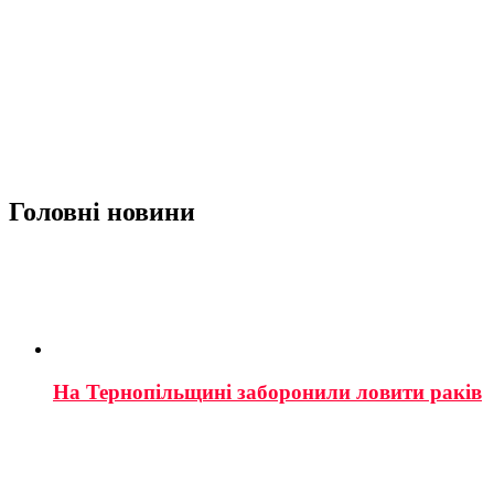
Головні новини
На Тернопільщині заборонили ловити раків