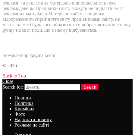
реклами та рекламних матеріалів відповідальність несе
рекламодавець. Працівнки сайту можуть не поділяти зміст
рекламних матеріалів Матеріали сайту є творчим
відображенням сприйняття світу працівниками сайту, не
мають на меті будь-кого образити та відображають лише нашу
дуику на світ, події, що в ньому відбуваються.
Контакти:
provse.ternopil@gmail.com
© 2026
Back to Top
Close
Search for:
Search
Новини
Політика
Кримінал
Фото
Надіслати новину
Реклама на сайті