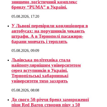
знищено логістичний комплекс
бренду “PUMA” в Україні.
05.08.2026, 17:20
У Львові перевірили кондиціонери в
автобусах: на порушників чекають
штрафи. А в Тернополі пасажири-
барани мовчать і терплять
05.08.2026, 09:09
Львівська політехніка стала
найпопулярнішим університетом
серед вступників в Україні.
Тернопільські хабарницькі
університети тихо заздрять
05.08.2026, 08:08
До свого 50-річчя бренд замороженої
піци Red Baron створив піцу з 50