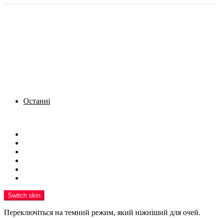
Останні
Menu
Новини
Політика
Кримінал
Фото
Надіслати новину
Реклама на сайті
Switch skin
Переключіться на темний режим, який ніжніший для очей.