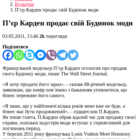
Культура
П’єр Карден продає свій Будинок моди
П’єр Карден продає свій Будинок моди
03.05.2011, 15:46
2k
перегляди
Поділитися
Французький модельєр П’єр Карден оголосив про продаж
свого Будинку моди, пише The Wall Street Journal.
«Я хочу продати його зараз», – сказав 88-річний модельєр,
заявивши, що намір пов`язано з бажанням упевнитися, що
бізнес переживе його самого.
«Я знаю, що у найближчі кілька років мене вже не буде, а
бізнес має бути продовжений», – підкреслив П.Карден.
Як пише газета, П.Карден обрав вдалий час для продажу своєї
справи, оскільки індустрія моди вступає у сприятливий для
поглинань період.
У березні 2011 року французька Louis Vuitton Moet Hennessy