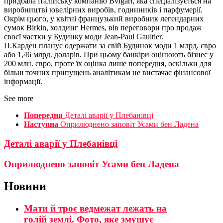
придбала італійську компанію Bvlgari, яка спеціалізується на
виробництві ювелірних виробів, годинників і парфумерії.
Окрім цього, у квітні французький виробник легендарних
сумок Birkin, холдинг Hermes, вів переговори про продаж
своєї частки у Будинку моди Jean-Paul Gaultier.
П.Карден планує одержати за свій Будинок моди 1 млрд. євро
або 1,46 млрд. доларів. При цьому банкіри оцінюють бізнес у
200 млн. євро, проте їх оцінка лише попередня, оскільки для
більш точних припущень аналітикам не вистачає фінансової
інформації.
See more
Попередня
Деталі аварії у Плебанівці
Наступна
Оприлюднено заповіт Усами бен Ладена
Деталі аварії у Плебанівці
Оприлюднено заповіт Усами бен Ладена
Новини
Мати й троє ведмежат лежать на
голій землі. Фото, яке змушує