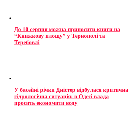
До 10 серпня можна приносити книги на
“Книжкову площу” у Тернополі та
Теребовлі
У басейні річки Дністер відбулася критична
гідрологічна ситуація: в Одесі влада
просить економити воду