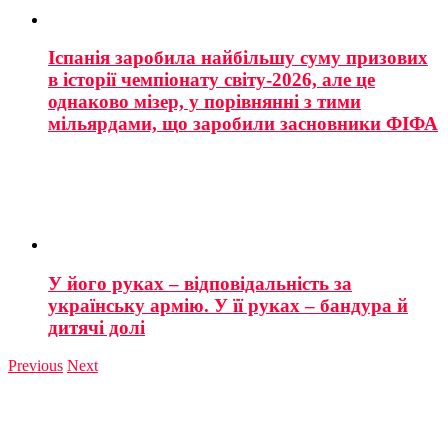
Іспанія заробила найбільшу суму призових
в історії чемпіонату світу-2026, але це
однаково мізер, у порівнянні з тими
мільярдами, що заробили засновники ФІФА
У його руках – відповідальність за
українську армію. У її руках – бандура й
дитячі долі
Previous
Next