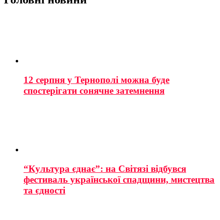
12 серпня у Тернополі можна буде
спостерігати сонячне затемнення
“Культура єднає”: на Світязі відбувся
фестиваль української спадщини, мистецтва
та єдності