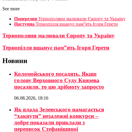
See more
Попередня
Тернополяни малювали Європу та Україну
Наступна
Тернопілля вшанує пам”ять Ігоря Герети
Тернополяни малювали Європу та Україну
Тернопілля вшанує пам”ять Ігоря Герети
Новини
Коломойського посадять. Якщо
голову Верховного Суду Князева
посадили, то цю дрібноту запросто
06.08.2026, 18:16
Як влада Зеленського намагається
“хакнути” незалежні конкурси –
добре показали приклади з
переписок Стефанішиної