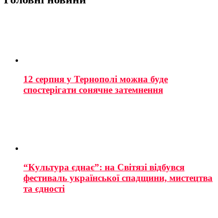
12 серпня у Тернополі можна буде
спостерігати сонячне затемнення
“Культура єднає”: на Світязі відбувся
фестиваль української спадщини, мистецтва
та єдності