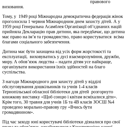
правового
виховання.
Тому, у 1949 році Міжнародна демократична федерація жінок
проголосила 1 червня Міжнародним днем захисту дітей. А у
1959 році Генеральна Асамблея Організації об’єднаних націй
прийняла Декларацію прав дитини, яка передбачає, що дитина
має право на ім’я та громадянство, право користуватися всіма
благами соціального забезпечення.
Дитина має бути захищена від усіх форм жорстокості та
експлуатації, виховуватись у дусі взаєморозуміння, дружби,
миру. А обов’язок людства – надати дітям усе найкраще,
організувати використання їхніх здібностей на благо
суспільства.
З нагоди Міжнародного дня захисту дітей у відділі
обслуговування дошкільників та учнів 1-4 класів
Тернопільської обласної бібліотеки для дітей розгорнуто
книжкову виставку «Щоб сонцю і квітам всміхалися діти».
Крім того, 30 травня для учнів 1Б та 4В класів ЗОСШ №4
проведено морально-правову гру «Вчись бути
громадянином».
Під час заходу юні користувачі бібліотеки дізналися про свої
права та обов’язки, ознайомилися з Конституцією нашої