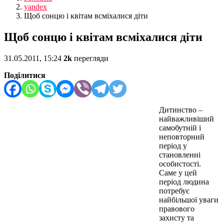
yandex
Щоб сонцю і квітам всміхалися діти
Щоб сонцю і квітам всміхалися діти
31.05.2011, 15:24
2k
перегляди
Поділитися
Дитинство –
найважливіший
самобутній і
неповторний
період у
становленні
особистості.
Саме у цей
період людина
потребує
найбільшої уваги
правового
захисту та