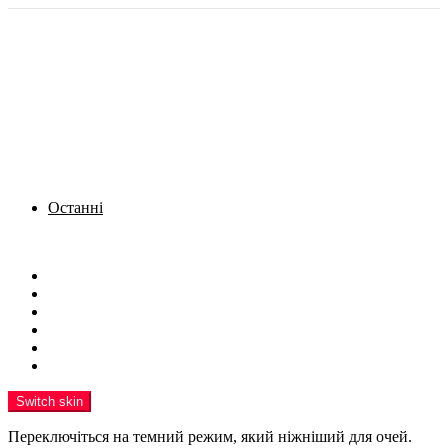
Останні
Menu
Новини
Політика
Кримінал
Фото
Надіслати новину
Реклама на сайті
Switch skin
Переключіться на темний режим, який ніжніший для очей.