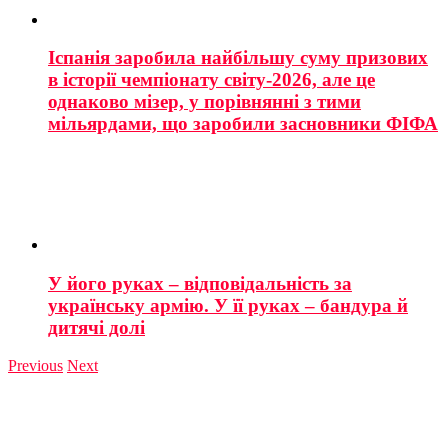
Іспанія заробила найбільшу суму призових
в історії чемпіонату світу-2026, але це
однаково мізер, у порівнянні з тими
мільярдами, що заробили засновники ФІФА
У його руках – відповідальність за
українську армію. У її руках – бандура й
дитячі долі
Previous
Next