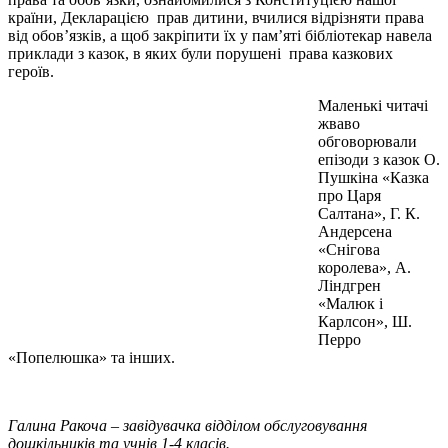
країни, Декларацією прав дитини, вчилися відрізняти права
від обов’язків, а щоб закріпити їх у пам’яті бібліотекар навела
приклади з казок, в яких були порушені права казкових
героїв.
Маленькі читачі
жваво
обговорювали
епізоди з казок О.
Пушкіна «Казка
про Царя
Салтана», Г. К.
Андерсена
«Снігова
королева», А.
Ліндгрен
«Малюк і
Карлсон», Ш.
Перро
«Попелюшка» та інших.
Галина Ракоча – завідувачка відділом обслуговування
дошкільників та учнів 1-4 класів.