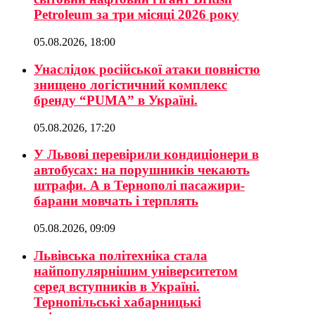
Petroleum за три місяці 2026 року
05.08.2026, 18:00
Унаслідок російської атаки повністю
знищено логістичний комплекс
бренду “PUMA” в Україні.
05.08.2026, 17:20
У Львові перевірили кондиціонери в
автобусах: на порушників чекають
штрафи. А в Тернополі пасажири-
барани мовчать і терплять
05.08.2026, 09:09
Львівська політехніка стала
найпопулярнішим університетом
серед вступників в Україні.
Тернопільські хабарницькі