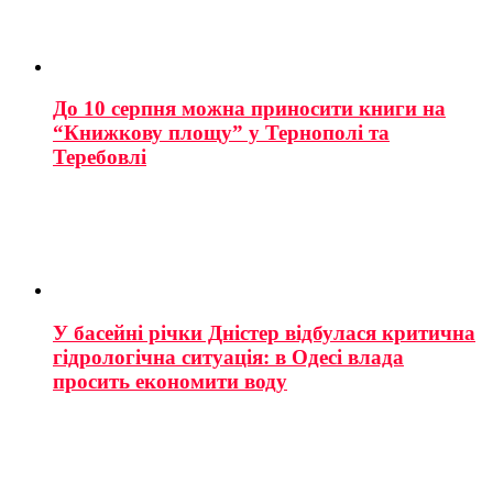
До 10 серпня можна приносити книги на
“Книжкову площу” у Тернополі та
Теребовлі
У басейні річки Дністер відбулася критична
гідрологічна ситуація: в Одесі влада
просить економити воду