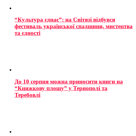
“Культура єднає”: на Світязі відбувся
фестиваль української спадщини, мистецтва
та єдності
До 10 серпня можна приносити книги на
“Книжкову площу” у Тернополі та
Теребовлі