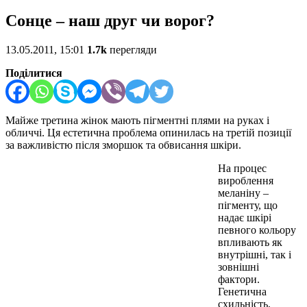
Сонце – наш друг чи ворог?
13.05.2011, 15:01
1.7k
перегляди
Поділитися
Майже третина жінок мають пігментні плями на руках і
обличчі. Ця естетична проблема опинилась на третій позиції
за важливістю після зморшок та обвисання шкіри.
На процес
вироблення
меланіну –
пігменту, що
надає шкірі
певного кольору
впливають як
внутрішні, так і
зовнішні
фактори.
Генетична
схильність,