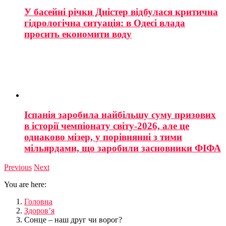
У басейні річки Дністер відбулася критична
гідрологічна ситуація: в Одесі влада
просить економити воду
Іспанія заробила найбільшу суму призових
в історії чемпіонату світу-2026, але це
однаково мізер, у порівнянні з тими
мільярдами, що заробили засновники ФІФА
Previous
Next
You are here:
Головна
Здоров’я
Сонце – наш друг чи ворог?