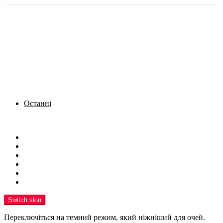
Останні
Menu
Новини
Політика
Кримінал
Фото
Надіслати новину
Реклама на сайті
Switch skin
Переключіться на темний режим, який ніжніший для очей.