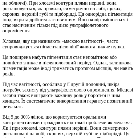
на обличчі). При хлоазмі контури плями нерівні, вона
розташовується, як правило, симетрично на лобі, щоках,
скронях, верхній губі та підборідді. Ця однорідна пігментація
іноді вкрита дрібним ластовинням. Його колір змінюється і
стає насиченим тільки під дією ультрафіолетового
опромінення.
Хлоазма, яку ще називають «маскою вагітності», часто
супроводжується пігментацією лінії живота нижче пупка.
Ця поширена набута пігментація стає непомітною або
повністю зникає в післяпологовий період. Однак, залишкова
пігментація може іноді триматись протягом місяців, чи навіть
років.
Під час вагітності, особливо у її другій половині, шкіра
потребує захисту від ультрафіолетового опромінення. Місцеві
засоби також відіграють важливу роль у боротьбі із цим
явищем. Їх систематичне використання гарантує позитивний
результат.
Від 5 до 30% жінок, що користуються оральними
контрацептивами страждають від такої проблеми як мелазма.
Як і при хлоазмі, контури плями нерівні. Вони симетрично
розташовані на лобі, скронях, верхній губі чи підборідді. Ця