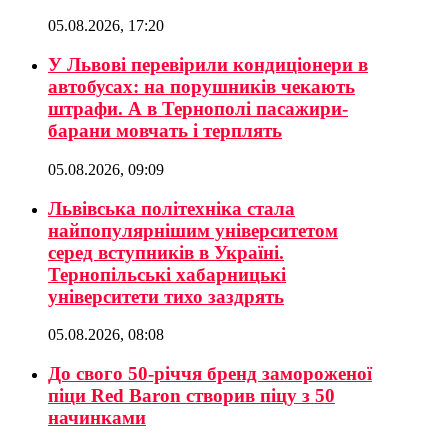
05.08.2026, 17:20
У Львові перевірили кондиціонери в
автобусах: на порушників чекають
штрафи. А в Тернополі пасажири-
барани мовчать і терплять
05.08.2026, 09:09
Львівська політехніка стала
найпопулярнішим університетом
серед вступників в Україні.
Тернопільські хабарницькі
університети тихо заздрять
05.08.2026, 08:08
До свого 50-річчя бренд замороженої
піци Red Baron створив піцу з 50
начинками