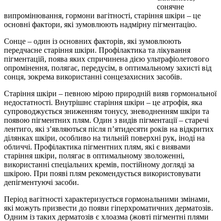
сонячне
випромінювання, гормони вагітності, старіння шкіри – це
основні фактори, які зумовлюють надмірну пігментацію.
Сонце – один із основних факторів, які зумовлюють
передчасне старіння шкіри. Профілактика та лікування
пігментацій, поява яких спричинена дією ультрафіолетового
опромінення, полягає, передусім, в оптимальному захисті від
сонця, зокрема використанні сонцезахисних засобів.
Старіння шкіри – певною мірою природній вияв гормональної
недостатності. Внутрішнє старіння шкіри – це атрофія, яка
супроводжується зниженням тонусу, зневодненням шкіри та
появою пігментних плям. Один з видів пігментації – старечі
лентиго, які з’являються після п’ятидесяти років на відкритих
ділянках шкіри, особливо на тильній поверхні рук, іноді на
обличчі. Профілактика пігментних плям, які є виявами
старіння шкіри, полягає в оптимальному зволоженні,
використанні спеціальних кремів, постійному догляді за
шкірою. При появі плям рекомендується використовувати
депігментуючі засоби.
Період вагітності характеризується гормональними змінами,
які можуть призвести до появи гіперхроматичних дерматозів.
Одним із таких дерматозів є хлоазма (жовті пігментні плями