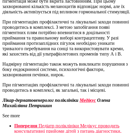
пігментація може бути вкрита ластовинням. При цьому
захворюванні кількість меланоцитів відповідає нормі, але їх
діяльність активізується під впливом гормональної стимуляції.
При пігментаціях профілактичні та лікувальні заходи повинні
проводитись в комплексі. З метою запобігання появі
пігментних плям потрібно впевнитися в доцільності
приймання та правильному виборі контрацептиву. У разі
приймання протизаплідних пігулок необхідно уникати
тривалого перебування на сонці та використовувати креми,
які захистять від дії ультрафіолетових променів типу А і В.
Надмірну пігментацію також можуть викликати порушення з
боку ендокринної системи, психологічні фактори,
захворювання печінки, нирок.
При пігментаціях профілактичні та лікувальні заходи повинні
проводитись в комплексі, як загальні, так і місцеві.
Лікар-дерматовенеролог поліклініки
Медікус
Олена
Михайлівна Петришин
See more
Попередня
Педіатр поліклініки Медікус проводить
консультативні прийоми дітей з питань діагностики,