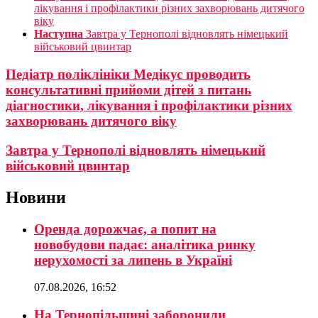
лікування і профілактики різних захворювань дитячого
віку
Наступна
Завтра у Тернополі відновлять німецький
військовий цвинтар
Педіатр поліклініки Медікус проводить
консультативні прийоми дітей з питань
діагностики, лікування і профілактики різних
захворювань дитячого віку
Завтра у Тернополі відновлять німецький
військовий цвинтар
Новини
Оренда дорожчає, а попит на
новобудови падає: аналітика ринку
нерухомості за липень в Україні
07.08.2026, 16:52
На Тернопільщині заборонили