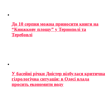
До 10 серпня можна приносити книги на
“Книжкову площу” у Тернополі та
Теребовлі
У басейні річки Дністер відбулася критична
гідрологічна ситуація: в Одесі влада
просить економити воду