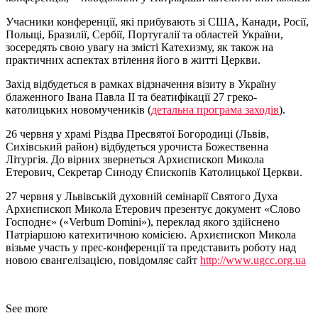
Учасники конференції, які прибувають зі США, Канади, Росії,
Польщі, Бразилії, Сербії, Португалії та областей України,
зосередять свою увагу на змісті Катехизму, як також на
практичних аспектах втілення його в житті Церкви.
Захід відбудеться в рамках відзначення візиту в Україну
блаженного Івана Павла ІІ та беатифікації 27 греко-
католицьких новомучеників (
детальна програма заходів
).
26 червня у храмі Різдва Пресвятої Богородиці (Львів,
Сихівський район) відбудеться урочиста Божественна
Літургія. До вірних звернеться Архиєпископ Микола
Етерович, Секретар Синоду Єпископів Католицької Церкви.
27 червня у Львівській духовній семінарії Святого Духа
Архиєпископ Микола Етерович презентує документ «Слово
Господнє» («Verbum Domini»), переклад якого здійснено
Патріаршою катехитичною комісією. Архиєпископ Микола
візьме участь у прес-конференції та представить роботу над
новою євангелізацією, повідомляє сайт
http://www.ugcc.org.ua
See more