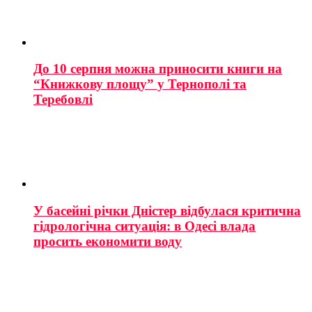
До 10 серпня можна приносити книги на
“Книжкову площу” у Тернополі та
Теребовлі
У басейні річки Дністер відбулася критична
гідрологічна ситуація: в Одесі влада
просить економити воду