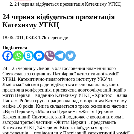
24 червня відбудеться презентація Катехизму УГКЦ
24 червня відбудеться презентація
Катехизму УГКЦ
18.06.2011, 03:08
1.7k
перегляди
Поділитися
24 – 25 червня у Львові з благословення Блаженнішого
Святослава за сприяння Патріаршої катехитичної комісії
УГКЦ, Катехитично-педагогічного інституту УКУ та
Львівської міської ради відбудеться всецерковна науково-
практична конференція, присвячена довгоочікуваній події в
житті Церкви – виданню Катехизму УГКЦ «Христос – наша
Пасха».
Робоча група працювала над створенням Катехизму
майже 10 років. Книга складається з трьох основних частин:
«Віра Церкви», «Молитва Церкви» і «Життя Церкви».
Блаженніший Святослав, який водночас є координатором і
автором третьої частини «Життя Церкви», представить
Катехизм УГКЦ 24 червня. Відтак відбудеться прес-
конференція, − повідомили у Патріаршій катехитичній комісії.