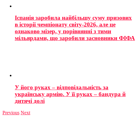
Іспанія заробила найбільшу суму призових
в історії чемпіонату світу-2026, але це
однаково мізер, у порівнянні з тими
мільярдами, що заробили засновники ФІФА
У його руках – відповідальність за
українську армію. У її руках – бандура й
дитячі долі
Previous
Next