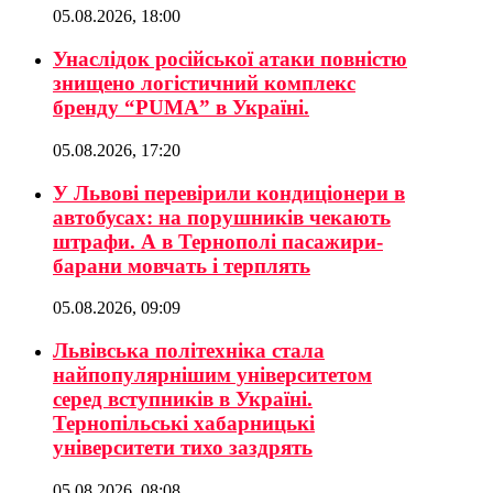
05.08.2026, 18:00
Унаслідок російської атаки повністю
знищено логістичний комплекс
бренду “PUMA” в Україні.
05.08.2026, 17:20
У Львові перевірили кондиціонери в
автобусах: на порушників чекають
штрафи. А в Тернополі пасажири-
барани мовчать і терплять
05.08.2026, 09:09
Львівська політехніка стала
найпопулярнішим університетом
серед вступників в Україні.
Тернопільські хабарницькі
університети тихо заздрять
05.08.2026, 08:08