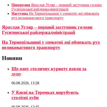
Попередня
Ярослав Угляр – перший заступник голови
Гусятинської райдержадміністрації
Наступна
На Тернопільщині у спекотні дні обмежать
рух великовагового транспорту
Ярослав Угляр – перший заступник голови
Гусятинської райдержадміністрації
На Тернопільщині у спекотні дні обмежать рух
великовагового транспорту
Новини
Ще одну столичну курвоту взяли за
дупу
06.08.2026, 13:28
У Києві на Теремках вирубують
столітні дуби
06.08.2026, 12:45