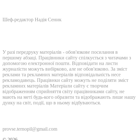
Шеф-редактор Надія Сеник
У разі передруку матеріалів - обов'язкове посилання в
першому абзаці. Працівники сайту спілкується з читачами з
допомогою електронної пошти. Відповідати на листи
журналісти можуть вибірково, але не обов'язково. За зміст
реклами та рекламних матеріалів відповідальність несе
рекламодавець. Працівнки сайту можуть не поділяти зміст
рекламних матеріалів Матеріали сайту є творчим
відображенням сприйняття світу працівниками сайту, не
мають на меті будь-кого образити та відображають лише нашу
дуику на світ, події, що в ньому відбуваються.
Контакти:
provse.ternopil@gmail.com
© 2026