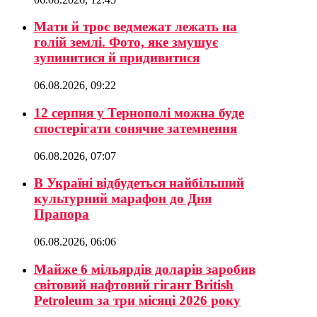
Мати й троє ведмежат лежать на
голій землі. Фото, яке змушує
зупинитися й придивитися
06.08.2026, 09:22
12 серпня у Тернополі можна буде
спостерігати сонячне затемнення
06.08.2026, 07:07
В Україні відбудеться найбільший
культурний марафон до Дня
Прапора
06.08.2026, 06:06
Майже 6 мільярдів доларів заробив
світовий нафтовий гігант British
Petroleum за три місяці 2026 року