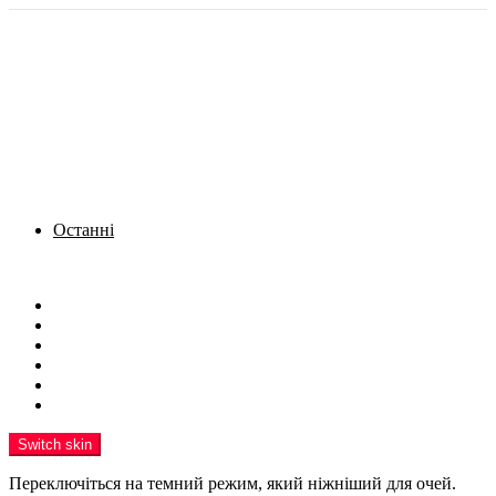
Останні
Menu
Новини
Політика
Кримінал
Фото
Надіслати новину
Реклама на сайті
Switch skin
Переключіться на темний режим, який ніжніший для очей.