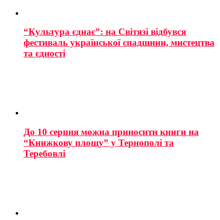
“Культура єднає”: на Світязі відбувся
фестиваль української спадщини, мистецтва
та єдності
До 10 серпня можна приносити книги на
“Книжкову площу” у Тернополі та
Теребовлі