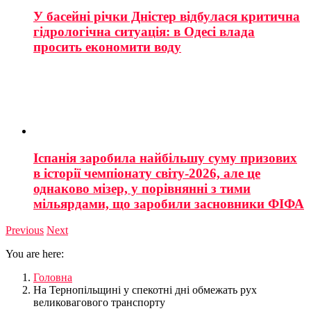
У басейні річки Дністер відбулася критична
гідрологічна ситуація: в Одесі влада
просить економити воду
Іспанія заробила найбільшу суму призових
в історії чемпіонату світу-2026, але це
однаково мізер, у порівнянні з тими
мільярдами, що заробили засновники ФІФА
Previous
Next
You are here:
Головна
На Тернопільщині у спекотні дні обмежать рух
великовагового транспорту