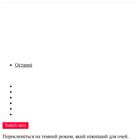
Останні
Menu
Новини
Політика
Кримінал
Фото
Надіслати новину
Реклама на сайті
Switch skin
Переключіться на темний режим, який ніжніший для очей.