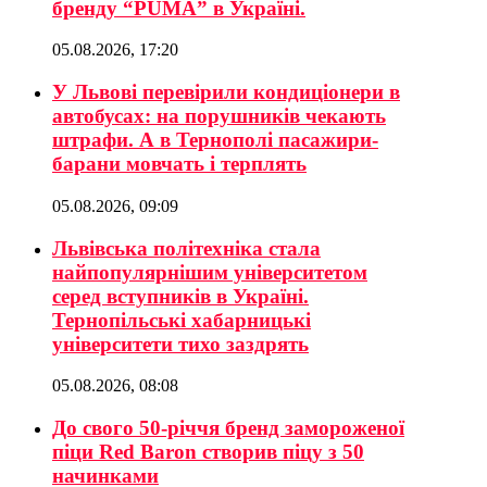
бренду “PUMA” в Україні.
05.08.2026, 17:20
У Львові перевірили кондиціонери в
автобусах: на порушників чекають
штрафи. А в Тернополі пасажири-
барани мовчать і терплять
05.08.2026, 09:09
Львівська політехніка стала
найпопулярнішим університетом
серед вступників в Україні.
Тернопільські хабарницькі
університети тихо заздрять
05.08.2026, 08:08
До свого 50-річчя бренд замороженої
піци Red Baron створив піцу з 50
начинками