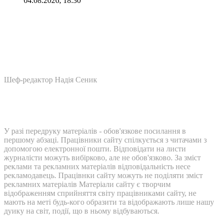
04.08.2026, 18:30
Шеф-редактор Надія Сеник
У разі передруку матеріалів - обов'язкове посилання в
першому абзаці. Працівники сайту спілкується з читачами з
допомогою електронної пошти. Відповідати на листи
журналісти можуть вибірково, але не обов'язково. За зміст
реклами та рекламних матеріалів відповідальність несе
рекламодавець. Працівнки сайту можуть не поділяти зміст
рекламних матеріалів Матеріали сайту є творчим
відображенням сприйняття світу працівниками сайту, не
мають на меті будь-кого образити та відображають лише нашу
дуику на світ, події, що в ньому відбуваються.