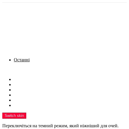
Останні
Menu
Новини
Політика
Кримінал
Фото
Надіслати новину
Реклама на сайті
Switch skin
Переключіться на темний режим, який ніжніший для очей.