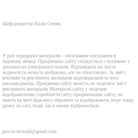
Шеф-редактор Надія Сеник
У разі передруку матеріалів - обов'язкове посилання в
першому абзаці. Працівники сайту спілкується з читачами з
допомогою електронної пошти. Відповідати на листи
журналісти можуть вибірково, але не обов'язково. За зміст
реклами та рекламних матеріалів відповідальність несе
рекламодавець. Працівнки сайту можуть не поділяти зміст
рекламних матеріалів Матеріали сайту є творчим
відображенням сприйняття світу працівниками сайту, не
мають на меті будь-кого образити та відображають лише нашу
дуику на світ, події, що в ньому відбуваються.
Контакти:
provse.ternopil@gmail.com