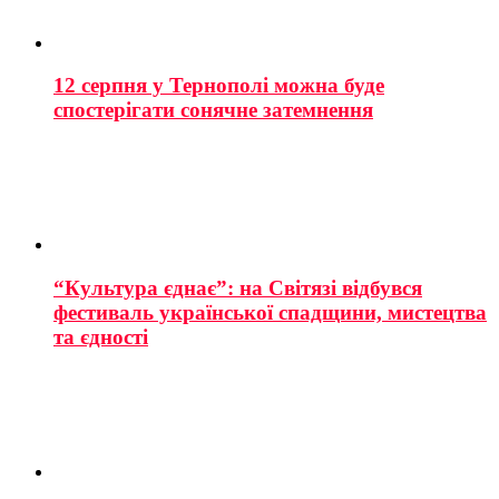
12 серпня у Тернополі можна буде
спостерігати сонячне затемнення
“Культура єднає”: на Світязі відбувся
фестиваль української спадщини, мистецтва
та єдності