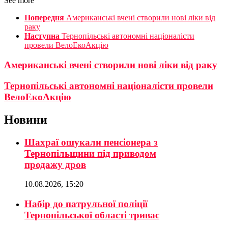
See more
Попередня
Американські вчені створили нові ліки від
раку
Наступна
Тернопільські автономні націоналісти
провели ВелоЕкоАкцію
Американські вчені створили нові ліки від раку
Тернопільські автономні націоналісти провели
ВелоЕкоАкцію
Новини
Шахраї ошукали пенсіонера з
Тернопільщини під приводом
продажу дров
10.08.2026, 15:20
Набір до патрульної поліції
Тернопільської області триває