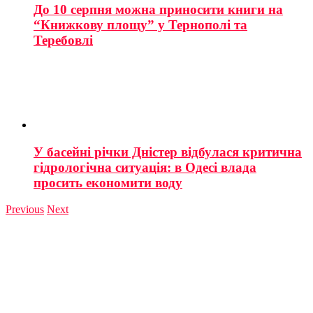
До 10 серпня можна приносити книги на
“Книжкову площу” у Тернополі та
Теребовлі
У басейні річки Дністер відбулася критична
гідрологічна ситуація: в Одесі влада
просить економити воду
Previous
Next