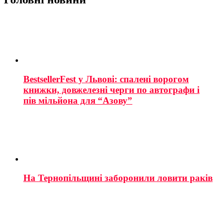
BestsellerFest у Львові: спалені ворогом
книжки, довжелезні черги по автографи і
пів мільйона для “Азову”
На Тернопільщині заборонили ловити раків