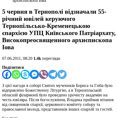
архиєпископа Іова
5 червня в Тернополі відзначали 55-
річний ювілей керуючого
Тернопільсько-Кременецькою
єпархією УПЦ Київського Патріархату,
Високопреосвященного архиєпископа
Іова
07.06.2011, 08:20
1.4k
перегляди
Поділитися
З цієї нагоди в соборі Святих мучеників Бориса та Гліба було
відправлено Божественну Літургію, а в Тернопільській
обласній філармонії було проведено урочисту академію на
честь ювіляра. Після богослужіння, Владика приймав вітання
від священиків єпархії, церковного комітету собору та
православної молоді, представників інших єпархій та гостей.