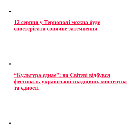
12 серпня у Тернополі можна буде
спостерігати сонячне затемнення
“Культура єднає”: на Світязі відбувся
фестиваль української спадщини, мистецтва
та єдності