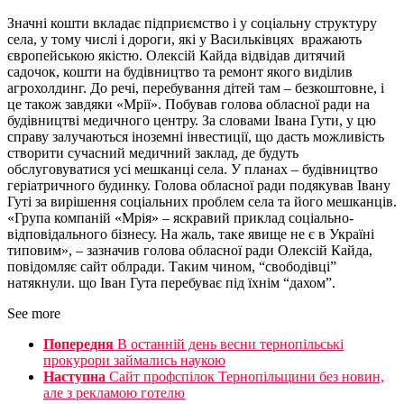
Значні кошти вкладає підприємство і у соціальну структуру
села, у тому числі і дороги, які у Васильківцях вражають
європейською якістю. Олексій Кайда відвідав дитячий
садочок, кошти на будівництво та ремонт якого виділив
агрохолдинг. До речі, перебування дітей там – безкоштовне, і
це також завдяки «Мрії». Побував голова обласної ради на
будівництві медичного центру. За словами Івана Гути, у цю
справу залучаються іноземні інвестиції, що дасть можливість
створити сучасний медичний заклад, де будуть
обслуговуватися усі мешканці села. У планах – будівництво
геріатричного будинку. Голова обласної ради подякував Івану
Гуті за вирішення соціальних проблем села та його мешканців.
«Група компаній «Мрія» – яскравий приклад соціально-
відповідального бізнесу. На жаль, таке явище не є в Україні
типовим», – зазначив голова обласної ради Олексій Кайда,
повідомляє сайт облради. Таким чином, “свободівці”
натякнули. що Іван Гута перебуває під їхнім “дахом”.
See more
Попередня
В останній день весни тернопільські
прокурори займались наукою
Наступна
Сайт профспілок Тернопільщини без новин,
але з рекламою готелю