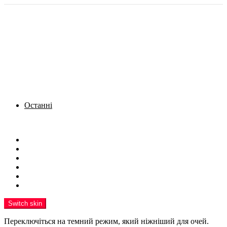
Останні
Menu
Новини
Політика
Кримінал
Фото
Надіслати новину
Реклама на сайті
Switch skin
Переключіться на темний режим, який ніжніший для очей.