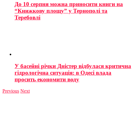
До 10 серпня можна приносити книги на
“Книжкову площу” у Тернополі та
Теребовлі
У басейні річки Дністер відбулася критична
гідрологічна ситуація: в Одесі влада
просить економити воду
Previous
Next