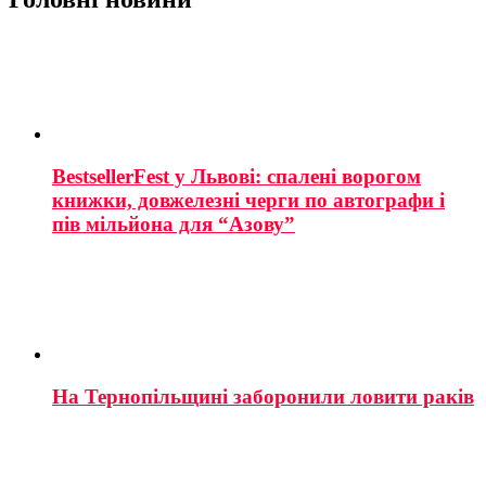
BestsellerFest у Львові: спалені ворогом
книжки, довжелезні черги по автографи і
пів мільйона для “Азову”
На Тернопільщині заборонили ловити раків