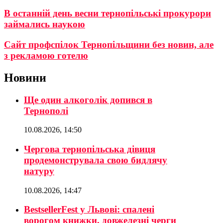
В останній день весни тернопільські прокурори
займались наукою
Сайт профспілок Тернопільщини без новин, але
з рекламою готелю
Новини
Ще один алкоголік допився в
Тернополі
10.08.2026, 14:50
Чергова тернопільська дівиця
продемонструвала свою бидлячу
натуру
10.08.2026, 14:47
BestsellerFest у Львові: спалені
ворогом книжки, довжелезні черги