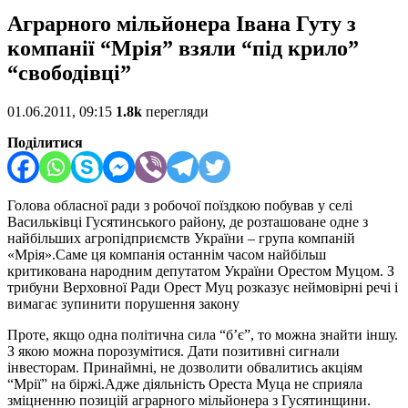
Аграрного мільйонера Івана Гуту з
компанії “Мрія” взяли “під крило”
“свободівці”
01.06.2011, 09:15
1.8k
перегляди
Поділитися
Голова обласної ради з робочої поїздкою побував у селі
Васильківці Гусятинського району, де розташоване одне з
найбільших агропідприємств України – група компаній
«Мрія».Саме ця компанія останнім часом найбільш
критикована народним депутатом України Орестом Муцом. З
трибуни Верховної Ради Орест Муц розказує неймовірні речі і
вимагає зупинити порушення закону
Проте, якщо одна політична сила “б’є”, то можна знайти іншу.
З якою можна порозумітися. Дати позитивні сигнали
інвесторам. Принаймні, не дозволити обвалитись акціям
“Мрії” на біржі.Адже діяльність Ореста Муца не сприяла
зміцненню позицій аграрного мільйонера з Гусятинщини.