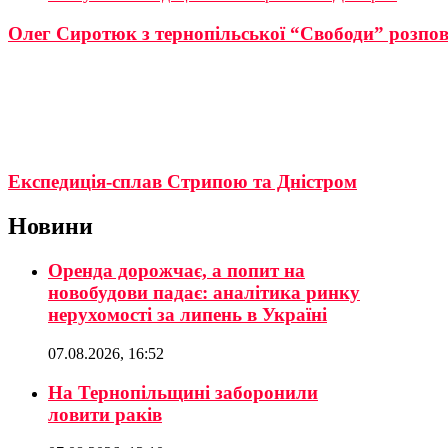
Олег Сиротюк з тернопільської “Свободи” розпові
Експедиція-сплав Стрипою та Дністром
Новини
Оренда дорожчає, а попит на
новобудови падає: аналітика ринку
нерухомості за липень в Україні
07.08.2026, 16:52
На Тернопільщині заборонили
ловити раків