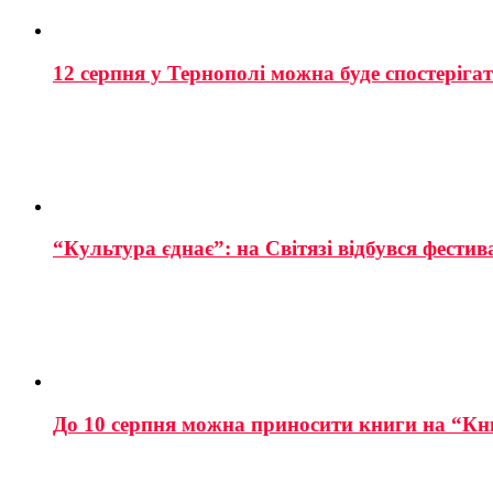
12 серпня у Тернополі можна буде спостеріга
“Культура єднає”: на Світязі відбувся фестив
До 10 серпня можна приносити книги на “Кн