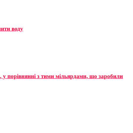
мити воду
р, у порівнянні з тими мільярдами, що заробили