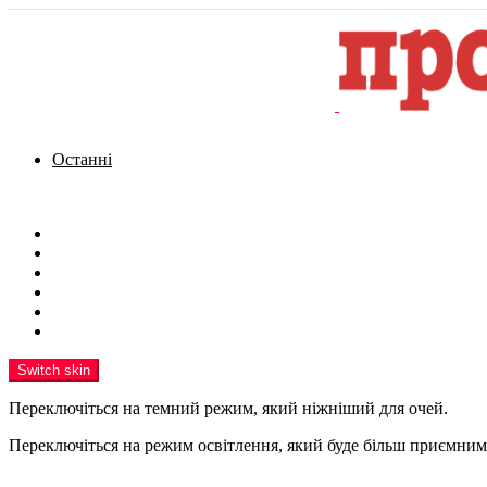
Останні
Menu
Новини
Політика
Кримінал
Фото
Надіслати новину
Реклама на сайті
Switch skin
Переключіться на темний режим, який ніжніший для очей.
Переключіться на режим освітлення, який буде більш приємним 
шукати