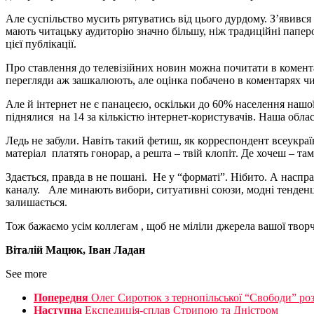
Але суспільство мусить рятуватись від цього дурдому. З’явився
мають читацьку аудиторію значно більшу, ніж традиційні паперо
цієї публікації.
Про ставлення до телевізійних новин можна почитати в коментар
перегляди аж зашкалюють, але оцінка побачено в коментарях чи 
Але й інтернет не є панацеєю, оскільки до 60% населення нашої
піднялися на 14 за кількістю інтернет-користувачів. Наша обла
Ледь не забули. Навіть такий фетиш, як корреспондент всеукраї
матеріал платять гонорар, а решта – твій клопіт. Де хочеш – т
Здається, правда в не пошані. Не у “форматі”. Нібито. А наспр
каналу. Але минають вибори, ситуативні союзи, модні тенденції
залишається.
Тож бажаємо усім коллегам , щоб не міліли джерела вашої твор
Віталій Мацюк, Іван Ладан
See more
Попередня
Олег Сиротюк з тернопільської “Свободи” роз
Наступна
Експедиція-сплав Стрипою та Дністром