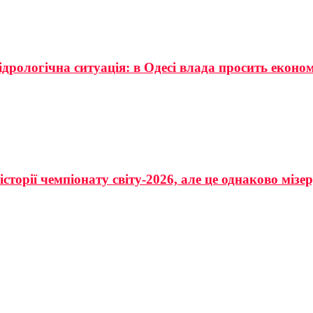
ідрологічна ситуація: в Одесі влада просить еконо
сторії чемпіонату світу-2026, але це однаково мізе