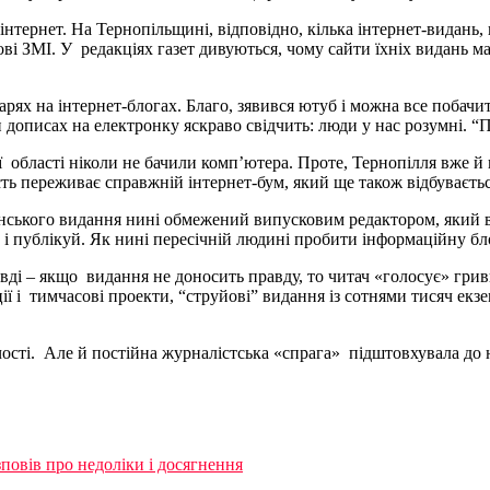
 інтернет. На Тернопільщині, відповідно, кілька інтернет-видань
ві ЗМІ. У редакціях газет дивуються, чому сайти їхніх видань м
ях на інтернет-блогах. Благо, зявився ютуб і можна все побачити
дописах на електронку яскраво свідчить: люди у нас розумні. “Пі
 області ніколи не бачили комп’ютера. Проте, Тернопілля вже й н
сть переживає справжній інтернет-бум, який ще також відбуваєтьс
нського видання нині обмежений випусковим редактором, який вказ
ам і публікуй. Як нині пересічній людині пробити інформаційну б
авді – якщо видання не доносить правду, то читач «голосує» гри
 і тимчасові проекти, “струйові” видання із сотнями тисяч екзе
чості. Але й постійна журналістська «спрага» підштовхувала до
повів про недоліки і досягнення