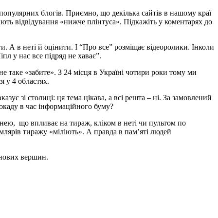
, популярних блогів. Приємно, що декілька сайтів в нашому краї
ають відвідування «нижче плінтуса». Підкажіть у коментарях до
. А в неті й оцінити. І “Про все” розміщає відеоролики. Інколи
пл у нас все підряд не хаває”.
е таке «забите». З 24 місця в Україні чотири роки тому ми
я у 4 областях.
ує зі столиці: ця тема цікава, а всі решта – ні. За замовлений
локаду в час інформаційного буму?
внею, що впливає на тираж, кліком в неті чи пультом по
млярів тиражу «міліють». А правда в пам’яті людей
 нових вершин.