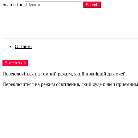
Search for:
Search
Login
Останні
Menu
Switch skin
Переключіться на темний режим, який ніжніший для очей.
Переключіться на режим освітлення, який буде більш приємним 
Login