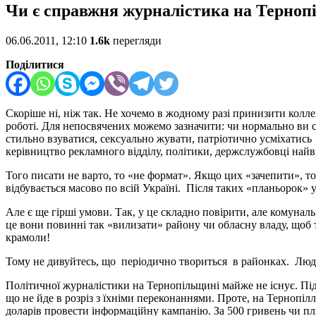
Чи є справжня журналістика на Терноп
06.06.2011, 12:10
1.6k
перегляди
Поділитися
Скоріше ні, ніж так. Не хочемо в жодному разі принизити колл
роботі.
Для непосвячених можемо зазначити: чи нормально ви спр
стильно взуватися, сексуально жувати, патріотично усміхатись 
керівництво рекламного відділу, політики, держслужбовці найв
Того писати не варто, то «не формат». Якщо цих «зачепити», то
відбувається масово по всій Україні. Після таких «планьорок» 
Але є ще гірші умови. Так, у це складно повірити, але комуналь
це вони повинні так «вилизати» району чи обласну владу, щоб т
крамоли!
Тому не дивуйтесь, що періодично твориться в районках. Лю
Політичної журналістики на Тернопільщині майже не існує. Під ч
що не йде в розріз з їхніми переконаннями. Проте, на Тернопілл
доларів провести інформаційну кампанію. За 500 гривень чи пля