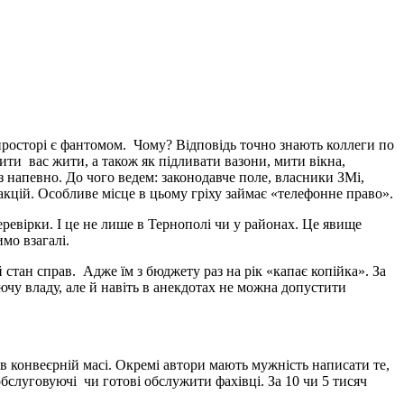
просторі є фантомом. Чому? Відповідь точно знають коллеги по
ти вас жити, а також як підливати вазони, мити вікна,
з напевно. До чого ведем: законодавче поле, власники ЗМі,
кцій. Особливе місце в цьому гріху займає «телефонне право».
еревірки. І це не лише в Тернополі чи у районах. Це явище
мо взагалі.
 стан справ. Адже їм з бюджету раз на рік «капає копійка». За
аючу владу, але й навіть в анекдотах не можна допустити
 в конвеєрній масі. Окремі автори мають мужність написати те,
обслуговуючі чи готові обслужити фахівці. За 10 чи 5 тисяч