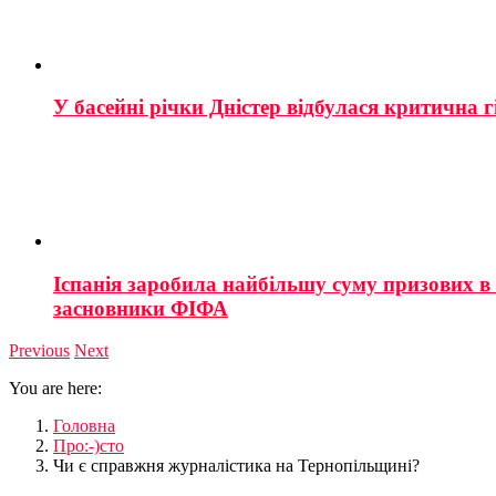
У басейні річки Дністер відбулася критична г
Іспанія заробила найбільшу суму призових в і
засновники ФІФА
Previous
Next
You are here:
Головна
Про:-)сто
Чи є справжня журналістика на Тернопільщині?