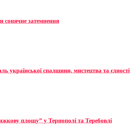
ти сонячне затемнення
аль української спадщини, мистецтва та єдності
ижкову площу” у Тернополі та Теребовлі