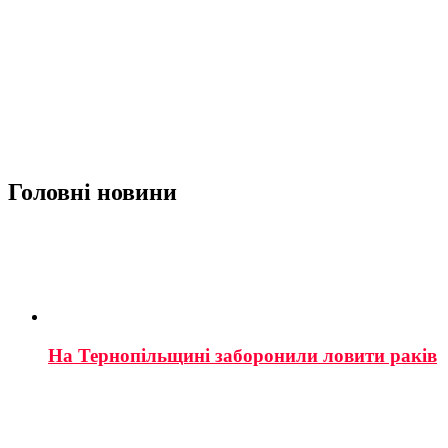
Головні новини
На Тернопільщині заборонили ловити раків