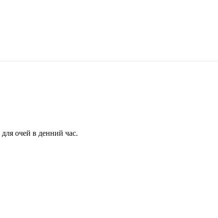
для очей в денний час.