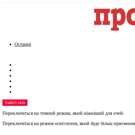
Останні
Menu
Новини
Політика
Кримінал
Фото
Надіслати новину
Реклама на сайті
Switch skin
Переключіться на темний режим, який ніжніший для очей.
Переключіться на режим освітлення, який буде більш приємним 
шукати