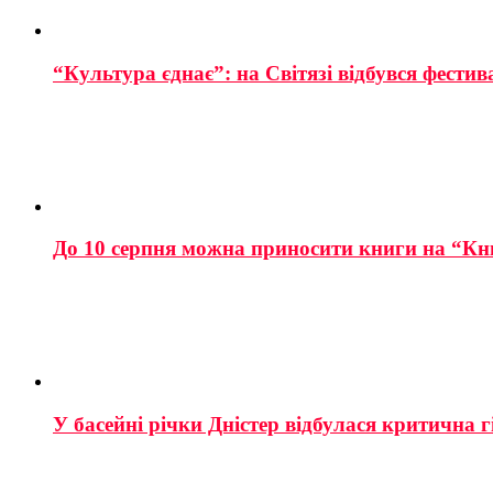
“Культура єднає”: на Світязі відбувся фестив
До 10 серпня можна приносити книги на “Кн
У басейні річки Дністер відбулася критична г