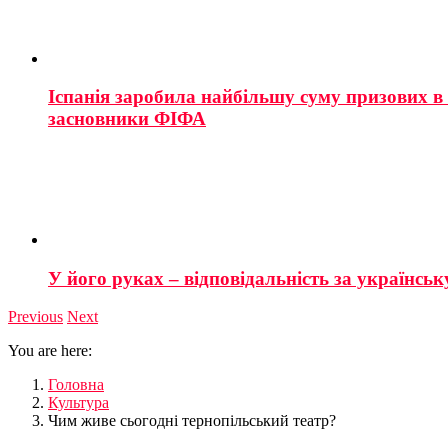
Іспанія заробила найбільшу суму призових в і
засновники ФІФА
У його руках – відповідальність за українську
Previous
Next
You are here:
Головна
Культура
Чим живе сьогодні тернопільський театр?