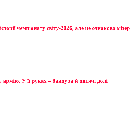
сторії чемпіонату світу-2026, але це однаково мізе
 армію. У її руках – бандура й дитячі долі