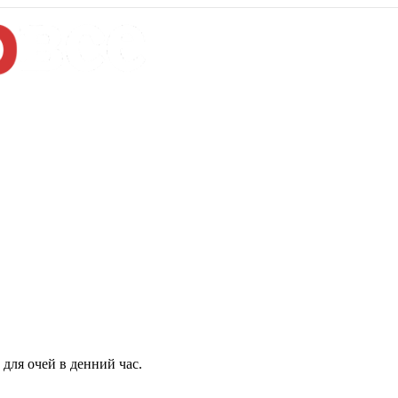
для очей в денний час.