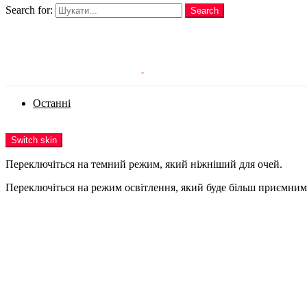
Search for:
Search
Login
Останні
Menu
Switch skin
Переключіться на темний режим, який ніжніший для очей.
Переключіться на режим освітлення, який буде більш приємним 
Login