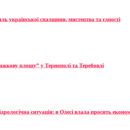
аль української спадщини, мистецтва та єдності
ижкову площу” у Тернополі та Теребовлі
ідрологічна ситуація: в Одесі влада просить еконо