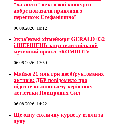
“хакнути” незалежні конкурси –
добре показали приклади з
переписок Стефанішиної
06.08.2026, 18:12
Українські хітмейкери GERALD 032
і ШЕРШЕНЬ запустили спільний
музичний проєкт «КОМПОТ»
06.08.2026, 17:59
Майже 21 млн грн необґрунтованих
активів: ДБР повідомило про
підозру колишньому керівнику
логістики Повітряних Сил
06.08.2026, 14:22
Ще одну столичну курвоту взяли за
дупу