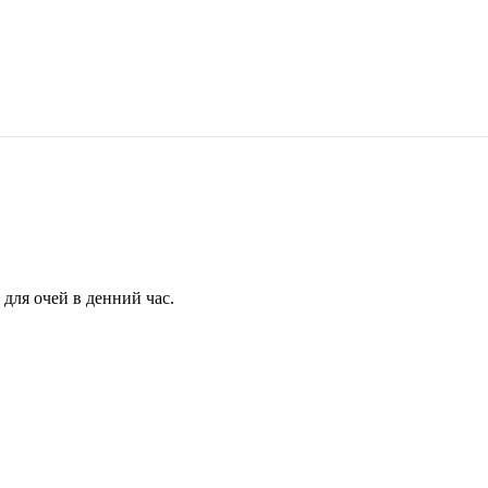
для очей в денний час.