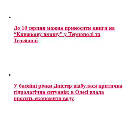
До 10 серпня можна приносити книги на
“Книжкову площу” у Тернополі та
Теребовлі
У басейні річки Дністер відбулася критична
гідрологічна ситуація: в Одесі влада
просить економити воду