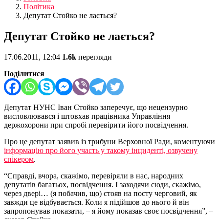
Політика
Депутат Стойко не лається?
Депутат Стойко не лається?
17.06.2011, 12:04
1.6k
перегляди
Поділитися
Депутат НУНС Іван Стойко заперечує, що нецензурно
висловлювався і штовхав працівника Управління
держохорони при спробі перевірити його посвідчення.
Про це депутат заявив із трибуни Верховної Ради, коментуючи
інформацію про його участь у такому інциденті, озвучену
спікером
.
“Справді, вчора, скажімо, перевіряли в нас, народних
депутатів багатьох, посвідчення. І заходячи сюди, скажімо,
через двері… (я побачив, що) стояв на посту черговий, як
завжди це відбувається. Коли я підійшов до нього й він
запропонував показати, – я йому показав своє посвідчення”, –