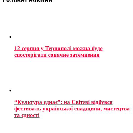
12 серпня у Тернополі можна буде
спостерігати сонячне затемнення
“Культура єднає”: на Світязі відбувся
фестиваль української спадщини, мистецтва
та єдності