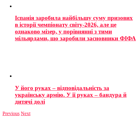
Іспанія заробила найбільшу суму призових
в історії чемпіонату світу-2026, але це
однаково мізер, у порівнянні з тими
мільярдами, що заробили засновники ФІФА
У його руках – відповідальність за
українську армію. У її руках – бандура й
дитячі долі
Previous
Next