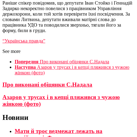
Раніше спікер повідомив, що депутати Іван Стойко і Геннадій
Задирко некоректно повелися з працівником Управління
держохорони, коли той хотів перевірити їхні посвідчення. За
словами Литвина, депутати вживали матірні слова до
працівника УДО та поводилися зверхньо, тягали його за
форму, били в груди.
“Українська правда”
See more
Попередня
Про виконані обіцянки С.Надала
Наступна
Азаров у трусах і в кепці пляжився з чужою
жінкою (фото)
Про виконані обіцянки С.Надала
Азаров у трусах і в кепці пляжився з чужою
жінкою (фото)
Новини
Мати й троє ведмежат лежать на