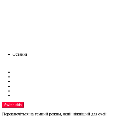
Останні
Menu
Новини
Політика
Кримінал
Фото
Надіслати новину
Реклама на сайті
Switch skin
Переключіться на темний режим, який ніжніший для очей.