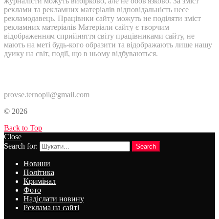
журналісти можуть вибірково, але не обов'язково. За зміст
реклами та рекламних матеріалів відповідальність несе
рекламодавець. Працівнки сайту можуть не поділяти зміст
рекламних матеріалів Матеріали сайту є творчим
відображенням сприйняття світу працівниками сайту, не
мають на меті будь-кого образити та відображають лише нашу
дуику на світ, події, що в ньому відбуваються.
Контакти:
provse.ternopil@gmail.com
© 2026
Back to Top
Close
Search for:
Search
Новини
Політика
Кримінал
Фото
Надіслати новину
Реклама на сайті