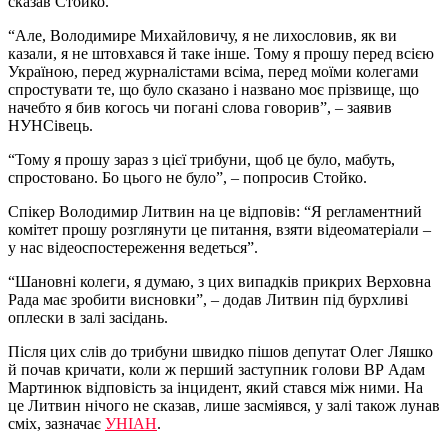
сказав Стойко.
“Але, Володимире Михайловичу, я не лихословив, як ви
казали, я не штовхався й таке інше. Тому я прошу перед всією
Україною, перед журналістами всіма, перед моїми колегами
спростувати те, що було сказано і названо моє прізвище, що
начебто я бив когось чи погані слова говорив”, – заявив
НУНСівець.
“Тому я прошу зараз з цієї трибуни, щоб це було, мабуть,
спростовано. Бо цього не було”, – попросив Стойко.
Спікер Володимир Литвин на це відповів: “Я регламентний
комітет прошу розглянути це питання, взяти відеоматеріали –
у нас відеоспостереження ведеться”.
“Шановні колеги, я думаю, з цих випадків прикрих Верховна
Рада має зробити висновки”, – додав Литвин під бурхливі
оплески в залі засідань.
Після цих слів до трибуни швидко пішов депутат Олег Ляшко
й почав кричати, коли ж перший заступник голови ВР Адам
Мартинюк відповість за інцидент, який стався між ними. На
це Литвин нічого не сказав, лише засміявся, у залі також лунав
сміх, зазначає
УНІАН
.