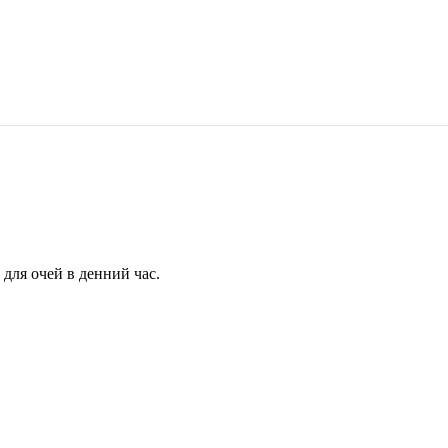
для очей в денний час.