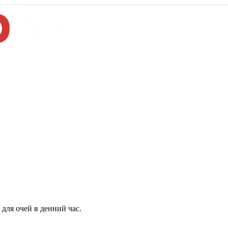
для очей в денний час.