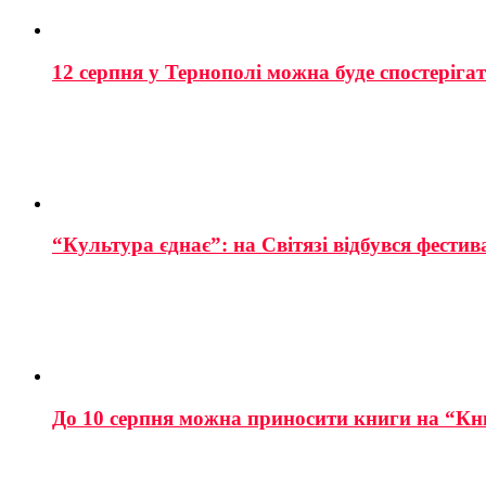
12 серпня у Тернополі можна буде спостеріга
“Культура єднає”: на Світязі відбувся фестив
До 10 серпня можна приносити книги на “Кн