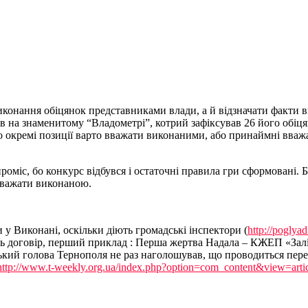
конання обіцянок представниками влади, а й відзначати факти 
 на знаменитому “Владометрі”, котрий зафіксував 26 його обіця
що окремі позиції варто вважати виконаними, або принаймні вва
проміс, бо конкурс відбувся і остаточні правила гри сформовані.
вважати виконаною.
 у Виконані, оскільки діють громадські інспектори (
http://poglya
ть договір, перший приклад : Перша жертва Надала – КЖЕП «Зал
кий голова Тернополя не раз наголошував, що проводиться перев
http://www.t-weekly.org.ua/index.php?option=com_content&view=art