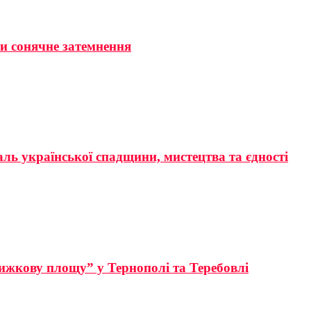
ти сонячне затемнення
аль української спадщини, мистецтва та єдності
ижкову площу” у Тернополі та Теребовлі