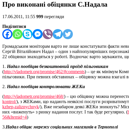
Про виконані обіцянки С.Надала
17.06.2011, 11:55
999
перегляди
Поділитися
Громадським моніторам варто не лише констатувати факти неви
Сергій Віталійович Надал – один з найпопулярніших персонажів
22 обіцянки знаходяться у роботі. Водночас варто зауважити, 
1.
Надал пообіцяв безкоштовний проїзд пільговикам
(
http://vladometr.org/promise/462/#comments
) – це як мінімум Ком
пільговики. При певних обставинах – обіцянку можна взагалі 
2.
Надал пообіцяв контролювати ЖЕКи
(
http://vladometr.org/promise/468/
) – цю обіцянку можна перенести
kontrol/
), з ЖЕКами, що надають неякісні послуги розриватиму
kzhep-zaliznychnyk
/), Вже незабаром деякі ЖЕКи зникнуть? Місь
них «виженуть» з ринку надання послуг. І так буде регулярно. (
56&Itemid=4
)
3.
Надал обіцяє мережу соціальних магазинів в Тернополі