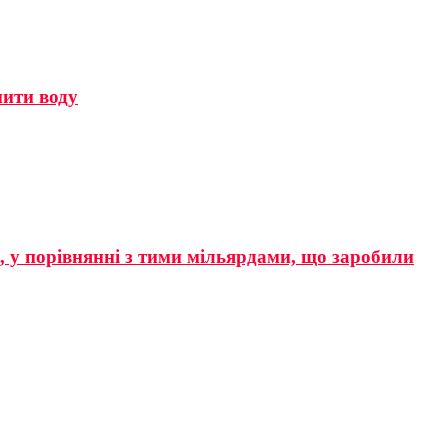
мити воду
р, у порівнянні з тими мільярдами, що заробили