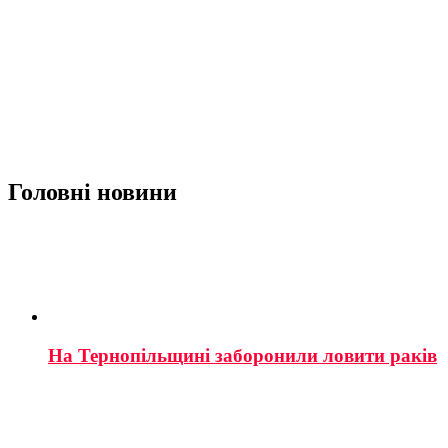
Головні новини
На Тернопільщині заборонили ловити раків