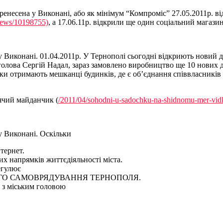
еренесена у Виконані, або як мінімум “Компроміс” 27.05.2011р. 
/news/10198755)
, а 17.06.11р. відкрили ще один соціальний магазин
у Виконані. 01.04.2011р. У Тернополі сьогодні відкриють новий 
 голова Сергій Надал, зараз замовлено виробництво ще 10 нових
алки отримають мешканці будинків, де є об’єднання співвласникі
тячий майданчик (
/2011/04/sohodni-u-sadochku-na-shidnomu-mer-vid
у Виконані. Оскільки
нтернет.
их напрямків життєдіяльності міста.
егулює
ВОГО САМОВРЯДУВАННЯ ТЕРНОПОЛЯ.
я з міським головою