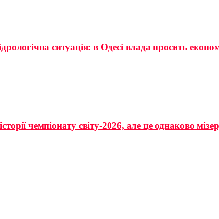
ідрологічна ситуація: в Одесі влада просить еконо
сторії чемпіонату світу-2026, але це однаково мізе