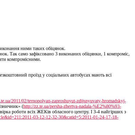
виконання ними таких обіцянок.
нок. Так само зафіксовано 3 виконаних обіцянки, 1 компроміс,
жати компромісними.
 Безкоштовний проїзд у соціальних автобусах мають всі
d.te.ua/2011/02/ternopolyan-zaproshuyut-zdijsnyuvaty-hromadskyj-
ізничник» (
http://zz.te.ua/persha-zhertva-nadala-%E2%80%93-
ірка роботи всіх ЖЕКів обласного центру. І 3-4 найгірших з
icle&id=211:2011-03-12-12-32-30&catid=5:2011-01-24-17-18-