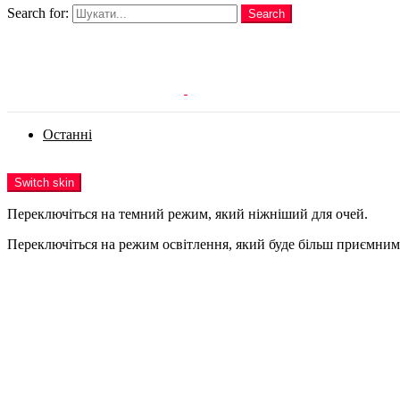
Search for:
Search
Login
Останні
Menu
Switch skin
Переключіться на темний режим, який ніжніший для очей.
Переключіться на режим освітлення, який буде більш приємним 
Login