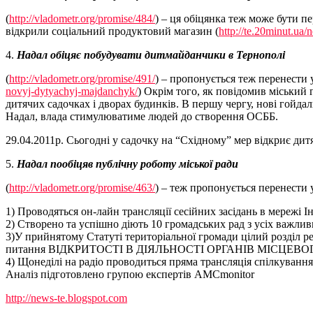
(
http://vladometr.org/promise/484/
) – ця обіцянка теж може бути п
відкрили соціальний продуктовий магазин (
http://te.20minut.ua
4.
Надал обіцяє побудувати дитмайданчики в Тернополі
(
http://vladometr.org/promise/491/
) – пропонується теж перенести 
novyj-dytyachyj-majdanchyk/
) Окрім того, як повідомив міський
дитячих садочках і дворах будинків. В першу чергу, нові гойд
Надал, влада стимулюватиме людей до створення ОСББ.
29.04.2011р. Сьогодні у садочку на “Східному” мер відкриє ди
5.
Надал пообіцяв публічну роботу міської ради
(
http://vladometr.org/promise/463/
) – теж пропонується перенести 
1) Проводяться он-лайн трансляції сесійних засідань в мережі І
2) Створено та успішно діють 10 громадських рад з усіх важлив
3)У прийнятому Статуті територіальної громади цілий розділ р
питання ВІДКРИТОСТІ В ДІЯЛЬНОСТІ ОРГАНІВ МІСЦЕ
4) Щонеділі на радіо проводиться пряма трансляція спілкуванн
Аналіз підготовлено групою експертів АМСmonitor
http://news-te.blogspot.com