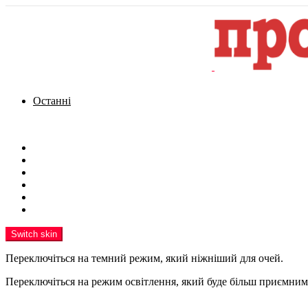
Останні
Menu
Новини
Політика
Кримінал
Фото
Надіслати новину
Реклама на сайті
Switch skin
Переключіться на темний режим, який ніжніший для очей.
Переключіться на режим освітлення, який буде більш приємним 
шукати