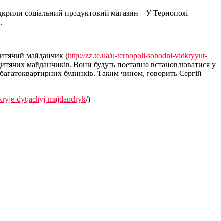
відкрили соціальний продуктовий магазин – У Тернополі
.
дитячий майданчик (
http://zz.te.ua/u-ternopoli-sohodni-vidkryyut-
 дитячих майданчиків. Вони будуть поетапно встановлюватися у
в багатоквартирних будинків. Таким чином, говорить Сергій
kryje-dytjachyj-majdanchyk
/)