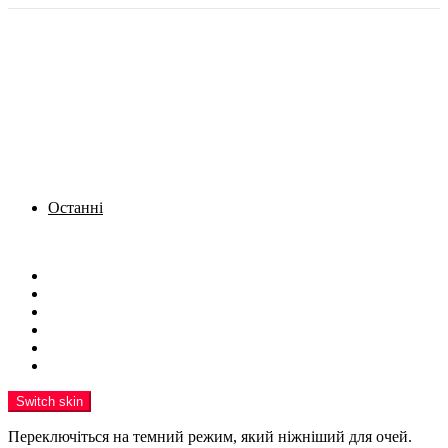
Останні
Menu
Новини
Політика
Кримінал
Фото
Надіслати новину
Реклама на сайті
Switch skin
Переключіться на темний режим, який ніжніший для очей.