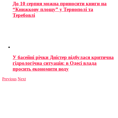
До 10 серпня можна приносити книги на
“Книжкову площу” у Тернополі та
Теребовлі
У басейні річки Дністер відбулася критична
гідрологічна ситуація: в Одесі влада
просить економити воду
Previous
Next