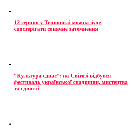
12 серпня у Тернополі можна буде
спостерігати сонячне затемнення
“Культура єднає”: на Світязі відбувся
фестиваль української спадщини, мистецтва
та єдності