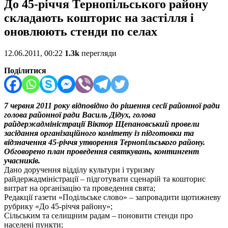
До 45-річчя Тернопільського району
складають кошторис на застілля і
оновлюють стенди по селах
12.06.2011, 00:22
1.3k
перегляди
Поділитися
7 червня 2011 року відповідно до рішення сесії районної ради
голова районної ради Василь Дідух, голова
райдержадміністрації Віктор Щепановський провели
засідання організаційного комітету із підготовки та
відзначення 45-річчя утворення Тернопільського району.
Обговорено план проведення святкувань, контингент
учасників.
Дано доручення відділу культури і туризму
райдержадміністрації – підготувати сценарій та кошторис
витрат на організацію та проведення свята;
Редакції газети «Подільське слово» – запровадити щотижневу
рубрику «До 45-річчя району»;
Сільським та селищним радам – поновити стенди про
населені пункти;