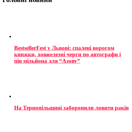
BestsellerFest у Львові: спалені ворогом
книжки, довжелезні черги по автографи і
пів мільйона для “Азову”
На Тернопільщині заборонили ловити раків