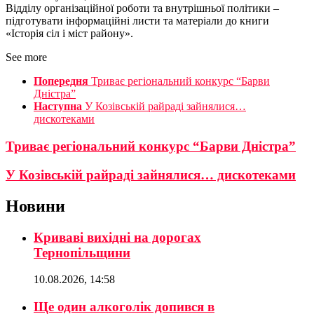
Відділу організаційної роботи та внутрішньої політики –
підготувати інформаційні листи та матеріали до книги
«Історія сіл і міст району».
See more
Попередня
Триває регіональний конкурс “Барви
Дністра”
Наступна
У Козівській райраді зайнялися…
дискотеками
Триває регіональний конкурс “Барви Дністра”
У Козівській райраді зайнялися… дискотеками
Новини
Криваві вихідні на дорогах
Тернопільщини
10.08.2026, 14:58
Ще один алкоголік допився в