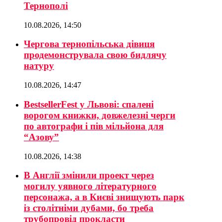
Тернополі
10.08.2026, 14:50
Чергова тернопільська дівиця
продемонструвала свою бидлячу
натуру
10.08.2026, 14:47
BestsellerFest у Львові: спалені
ворогом книжки, довжелезні черги
по автографи і пів мільйона для
“Азову”
10.08.2026, 14:38
В Англії змінили проект через
могилу уявного літературного
персонажа, а в Києві знищують парк
із столітніми дубами, бо треба
трубопровід прокласти