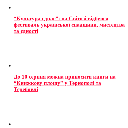
“Культура єднає”: на Світязі відбувся
фестиваль української спадщини, мистецтва
та єдності
До 10 серпня можна приносити книги на
“Книжкову площу” у Тернополі та
Теребовлі