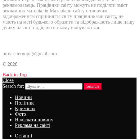
рекламодавець. Працівнки сайту можуть не поділяти зміст
рекламних матеріалів Матеріали сайту є творчим
відображенням сприйняття світу працівниками сайту, не
мають на меті будь-кого образити та відображають лише нашу
дуику на світ, події, що в ньому відбуваються.
Контакти:
provse.ternopil@gmail.com
© 2026
Back to Top
Close
Search for:
Search
Новини
Політика
Кримінал
Фото
Надіслати новину
Реклама на сайті
Останні