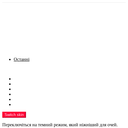
Останні
Menu
Новини
Політика
Кримінал
Фото
Надіслати новину
Реклама на сайті
Switch skin
Переключіться на темний режим, який ніжніший для очей.