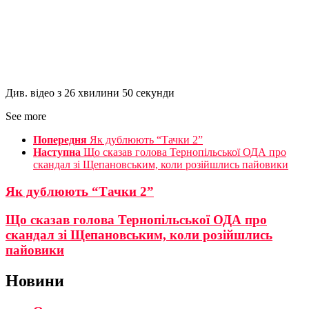
Див. відео з 26 хвилини 50 секунди
See more
Попередня
Як дублюють “Тачки 2”
Наступна
Що сказав голова Тернопільської ОДА про
скандал зі Щепановським, коли розійшлись пайовики
Як дублюють “Тачки 2”
Що сказав голова Тернопільської ОДА про
скандал зі Щепановським, коли розійшлись
пайовики
Новини