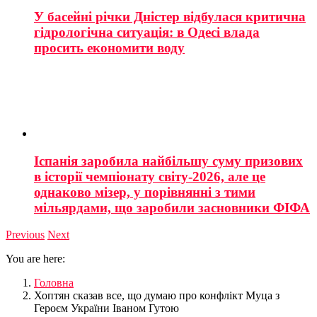
У басейні річки Дністер відбулася критична
гідрологічна ситуація: в Одесі влада
просить економити воду
Іспанія заробила найбільшу суму призових
в історії чемпіонату світу-2026, але це
однаково мізер, у порівнянні з тими
мільярдами, що заробили засновники ФІФА
Previous
Next
You are here:
Головна
Хоптян сказав все, що думаю про конфлікт Муца з
Героєм України Іваном Гутою