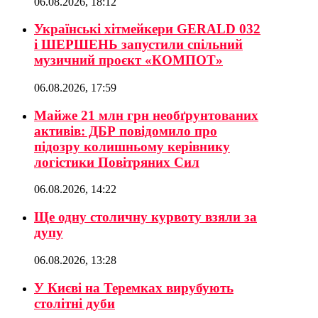
06.08.2026, 18:12
Українські хітмейкери GERALD 032
і ШЕРШЕНЬ запустили спільний
музичний проєкт «КОМПОТ»
06.08.2026, 17:59
Майже 21 млн грн необґрунтованих
активів: ДБР повідомило про
підозру колишньому керівнику
логістики Повітряних Сил
06.08.2026, 14:22
Ще одну столичну курвоту взяли за
дупу
06.08.2026, 13:28
У Києві на Теремках вирубують
столітні дуби