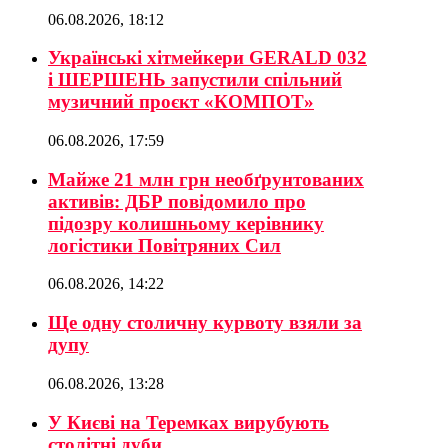
06.08.2026, 18:12
Українські хітмейкери GERALD 032
і ШЕРШЕНЬ запустили спільний
музичний проєкт «КОМПОТ»
06.08.2026, 17:59
Майже 21 млн грн необґрунтованих
активів: ДБР повідомило про
підозру колишньому керівнику
логістики Повітряних Сил
06.08.2026, 14:22
Ще одну столичну курвоту взяли за
дупу
06.08.2026, 13:28
У Києві на Теремках вирубують
столітні дуби