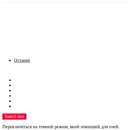
Останні
Menu
Новини
Політика
Кримінал
Фото
Надіслати новину
Реклама на сайті
Switch skin
Переключіться на темний режим, який ніжніший для очей.