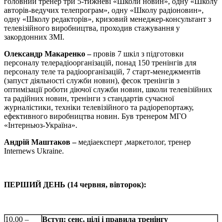
головний тренер три 5-тижневі «Школи новин», одну «Школу
авторів-ведучих телепрограм», одну «Школу радіоновин»,
одну «Школу редакторів», кризовий менеджер-консультант з
телевізійного виробництва, проходив стажування у
закордонних ЗМІ.
Олександр Макаренко –
провів 7 шкіл з підготовки
персоналу телерадіоорганізацій, понад 150 тренінгів для
персоналу теле та радіоорганізацій, 7 старт-менеджментів
(запуст діяльності служби новин), фесок тренінгів з
оптимізації роботи діючої служби новин, школи телевізійних
та радійних новин, тренінги з стандартів сучасної
журналістики, техніки телевізійного та радіорепортажу,
ефективного виробництва новин. Був тренером МГО
«Інтерньюз-Україна».
Андрій Маштаков –
медіаексперт ,маркетолог, тренер
Internews Ukraine.
ПЕРШИЙ ДЕНЬ (14 червня, вівторок):
10.00 –
Вступ
: сенс, цілі і правила тренінгу