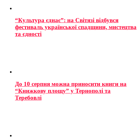
“Культура єднає”: на Світязі відбувся
фестиваль української спадщини, мистецтва
та єдності
До 10 серпня можна приносити книги на
“Книжкову площу” у Тернополі та
Теребовлі