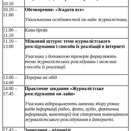
10.10
10.10 –
Обговорення: «Згадати все»
11.00
Узагальнення особливостей он-лайн журналістики.
11.00 –
Кава-брейк
11.10
11.10 –
Мізковий штурм: теми журналістського
13.00
розслідування і способи їх реалізації в інтернеті
Учасники з допомогою тренерів формулюють
теми журналістських розслідувань і можливі
способи їх реалізації.
13.00 –
Перерва на обід
14.00
14.00 –
Практичне завдання «Журналістське
17.45
розслідування он-лайн»
Учасники відпрацьовують навички збору різних
видів інформації (відео, фото, аудіо, фактична
інформація, коментарі) для створення повноцінного
журналістського розслідування в Інтернеті.
17.45 –
Запитання – відповіді