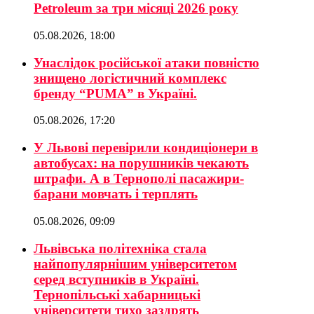
Petroleum за три місяці 2026 року
05.08.2026, 18:00
Унаслідок російської атаки повністю
знищено логістичний комплекс
бренду “PUMA” в Україні.
05.08.2026, 17:20
У Львові перевірили кондиціонери в
автобусах: на порушників чекають
штрафи. А в Тернополі пасажири-
барани мовчать і терплять
05.08.2026, 09:09
Львівська політехніка стала
найпопулярнішим університетом
серед вступників в Україні.
Тернопільські хабарницькі
університети тихо заздрять