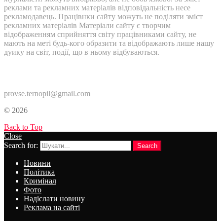
реклами та рекламних матеріалів відповідальність несе
рекламодавець. Працівнки сайту можуть не поділяти зміст
рекламних матеріалів Матеріали сайту є творчим
відображенням сприйняття світу працівниками сайту, не
мають на меті будь-кого образити та відображають лише нашу
дуику на світ, події, що в ньому відбуваються.
Контакти:
provse.ternopil@gmail.com
© 2026
Back to Top
Close
Search for:
Search
Новини
Політика
Кримінал
Фото
Надіслати новину
Реклама на сайті