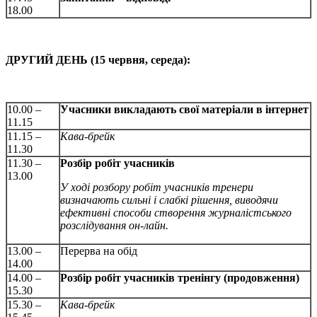
18.00
ДРУГИЙ ДЕНЬ (15 червня, середа):
10.00 –
Учасники викладають свої матеріали в інтернет
11.15
11.15 –
Кава-брейк
11.30
11.30 –
Розбір робіт учасників
13.00
У ході розбору робіт учасників тренери
визначають сильні і слабкі рішення, виводячи
ефективні способи створення журналістського
розслідування он-лайн.
13.00 –
Перерва на обід
14.00
14.00 –
Розбір робіт учасників тренінгу (продовження)
15.30
15.30 –
Кава-брейк