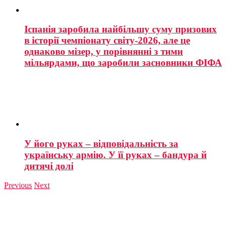
Іспанія заробила найбільшу суму призових
в історії чемпіонату світу-2026, але це
однаково мізер, у порівнянні з тими
мільярдами, що заробили засновники ФІФА
У його руках – відповідальність за
українську армію. У її руках – бандура й
дитячі долі
Previous
Next