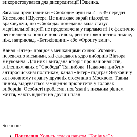
використовувався для дискредитації Ющенка.
Загалом представники «Свободи» були на 21 із 39 передач
Кисельова і Шустера. Це виглядає вкрай підозріло,
враховуючи, що «Свобода» донедавна мала статус
маргінальної партії, не представлена у парламенті і є фактично
регіональною політичною силою, рейтинг якої значно нижче,
ніж, наприклад, «Батьківщини» або «Фронту змін».
Канал «Інтер» працює з мешканцями східної України,
переважно міськими, які складають ядро виборців Віктора
Януковича. Для них і вигадана історія про націоналістів,
втіленням яких є “Свобода” Тягнибока. Надаючи трибуну
антиросійським політикам, канал «Інтер» підіграє Януковичу
як головному гаранту дружніх стосунків з Москвою. Таким
чином, відбувається заміщення пріоритетів у головах
виборців. Особисті проблеми, пов’язані з низьким рівнем
життя, мають відійти на другий план.
See more
Попередня
Ходить лелека парком “Топільче” у