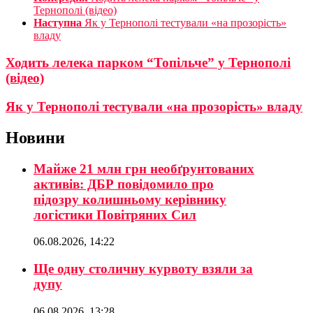
Тернополі (відео)
Наступна
Як у Тернополі тестували «на прозорість»
владу
Ходить лелека парком “Топільче” у Тернополі
(відео)
Як у Тернополі тестували «на прозорість» владу
Новини
Майже 21 млн грн необґрунтованих
активів: ДБР повідомило про
підозру колишньому керівнику
логістики Повітряних Сил
06.08.2026, 14:22
Ще одну столичну курвоту взяли за
дупу
06.08.2026, 13:28