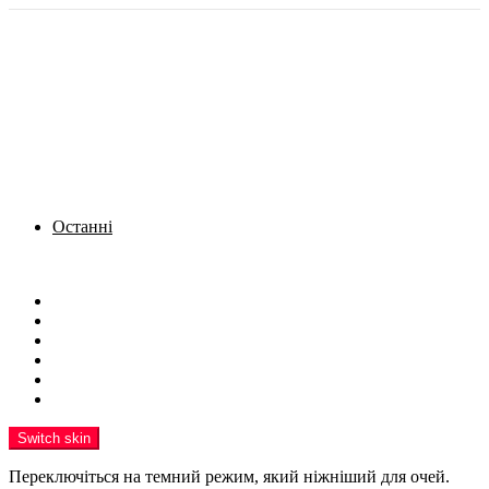
Останні
Menu
Новини
Політика
Кримінал
Фото
Надіслати новину
Реклама на сайті
Switch skin
Переключіться на темний режим, який ніжніший для очей.