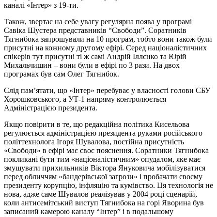
каналі «Інтер» з 19-ти.
Також, звертає на себе увагу регулярна поява у програмі
Савіка Шустера представників “Свободи”. Соратників
Тягнибока запрошували на 10 програм, тобто вони також були
присутні на кожному другому ефірі. Серед націоналістичних
спікерів тут присутні ті ж самі Андрій Іллєнко та Юрій
Михальчишин – вони були в ефірі по 3 рази. На двох
програмах був сам Олег Тягнибок.
Слід пам’ятати, що «Інтер» перебуває у власності голови СБУ
Хорошковського, а УТ-1 напряму контролюється
Адміністрацією президента.
Якщо повірити в те, що редакційна політика Кисельова
регулюється адміністрацією президента руками російського
політтехнолога Ігоря Шувалова, постійна присутність
«Свободи» в ефірі має своє пояснення. Соратники Тягнибока
покликані бути тим «націоналістичним» опудалом, яке має
змушувати прихильників Віктора Януковича мобілізуватися
перед обличчям «бандерівської загрози» і пробачати своєму
президенту корупцію, інфляцію та кумівство. Ця технологія не
нова, адже саме Шувалов реалізував у 2004 році сценарій,
коли антисемітський виступ Тягнибока на горі Яворина був
записаний камерою каналу “Інтер” і в подальшому