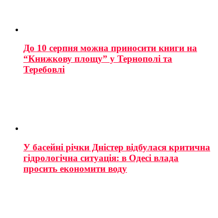
До 10 серпня можна приносити книги на
“Книжкову площу” у Тернополі та
Теребовлі
У басейні річки Дністер відбулася критична
гідрологічна ситуація: в Одесі влада
просить економити воду