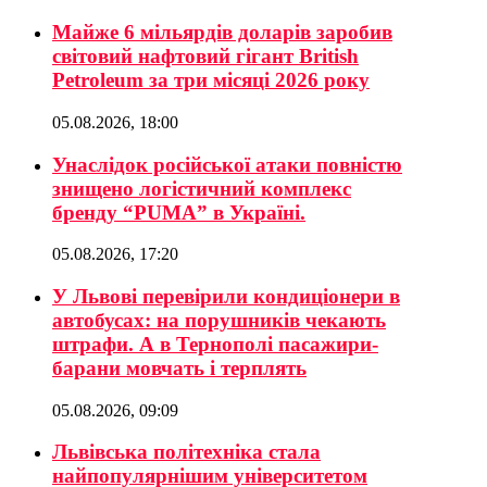
Майже 6 мільярдів доларів заробив
світовий нафтовий гігант British
Petroleum за три місяці 2026 року
05.08.2026, 18:00
Унаслідок російської атаки повністю
знищено логістичний комплекс
бренду “PUMA” в Україні.
05.08.2026, 17:20
У Львові перевірили кондиціонери в
автобусах: на порушників чекають
штрафи. А в Тернополі пасажири-
барани мовчать і терплять
05.08.2026, 09:09
Львівська політехніка стала
найпопулярнішим університетом