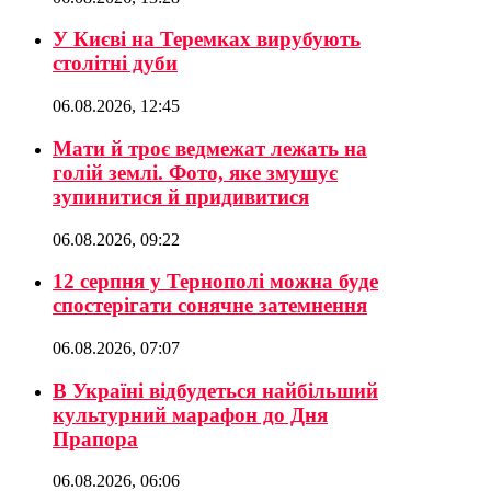
У Києві на Теремках вирубують
столітні дуби
06.08.2026, 12:45
Мати й троє ведмежат лежать на
голій землі. Фото, яке змушує
зупинитися й придивитися
06.08.2026, 09:22
12 серпня у Тернополі можна буде
спостерігати сонячне затемнення
06.08.2026, 07:07
В Україні відбудеться найбільший
культурний марафон до Дня
Прапора
06.08.2026, 06:06