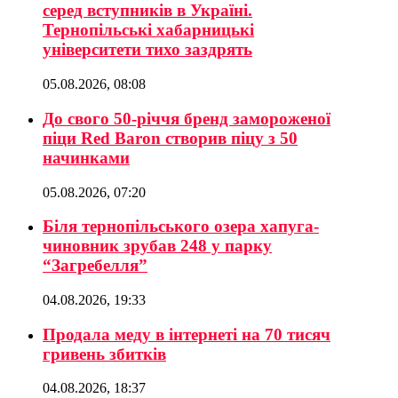
серед вступників в Україні.
Тернопільські хабарницькі
університети тихо заздрять
05.08.2026, 08:08
До свого 50-річчя бренд замороженої
піци Red Baron створив піцу з 50
начинками
05.08.2026, 07:20
Біля тернопільського озера хапуга-
чиновник зрубав 248 у парку
“Загребелля”
04.08.2026, 19:33
Продала меду в інтернеті на 70 тисяч
гривень збитків
04.08.2026, 18:37