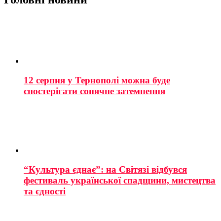
12 серпня у Тернополі можна буде
спостерігати сонячне затемнення
“Культура єднає”: на Світязі відбувся
фестиваль української спадщини, мистецтва
та єдності