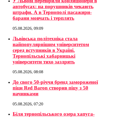
У Львові перевірили кондиціонери в
автобусах: на порушників чекають
штрафи. А в Тернополі пасажири-
барани мовчать і терплять
05.08.2026, 09:09
Львівська політехніка стала
найпопулярнішим університетом
серед вступників в Україні.
Тернопільські хабарницькі
університети тихо заздрять
05.08.2026, 08:08
До свого 50-річчя бренд замороженої
піци Red Baron створив піцу з 50
начинками
05.08.2026, 07:20
Біля тернопільського озера хапуга-