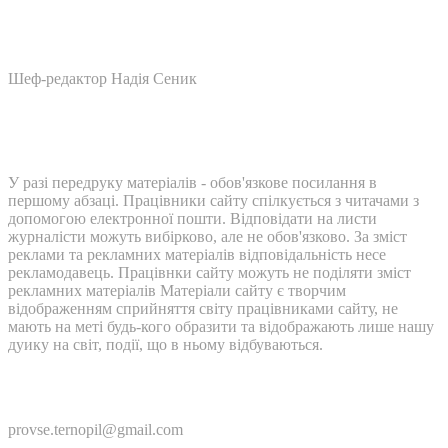
Шеф-редактор Надія Сеник
У разі передруку матеріалів - обов'язкове посилання в
першому абзаці. Працівники сайту спілкується з читачами з
допомогою електронної пошти. Відповідати на листи
журналісти можуть вибірково, але не обов'язково. За зміст
реклами та рекламних матеріалів відповідальність несе
рекламодавець. Працівнки сайту можуть не поділяти зміст
рекламних матеріалів Матеріали сайту є творчим
відображенням сприйняття світу працівниками сайту, не
мають на меті будь-кого образити та відображають лише нашу
дуику на світ, події, що в ньому відбуваються.
Контакти:
provse.ternopil@gmail.com