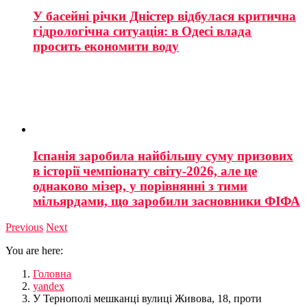
У басейні річки Дністер відбулася критична
гідрологічна ситуація: в Одесі влада
просить економити воду
Іспанія заробила найбільшу суму призових
в історії чемпіонату світу-2026, але це
однаково мізер, у порівнянні з тими
мільярдами, що заробили засновники ФІФА
Previous
Next
You are here:
Головна
yandex
У Тернополі мешканці вулиці Живова, 18, проти