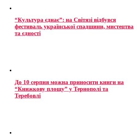
“Культура єднає”: на Світязі відбувся
фестиваль української спадщини, мистецтва
та єдності
До 10 серпня можна приносити книги на
“Книжкову площу” у Тернополі та
Теребовлі