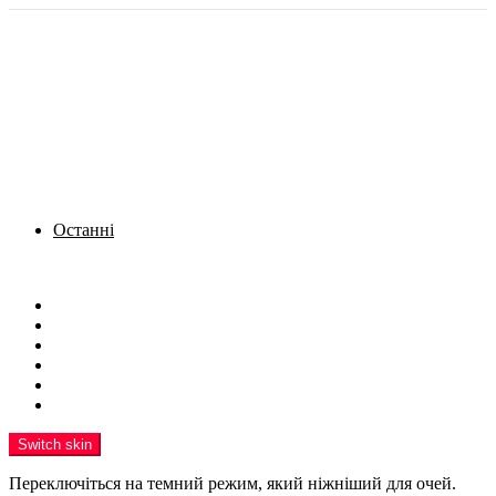
Останні
Menu
Новини
Політика
Кримінал
Фото
Надіслати новину
Реклама на сайті
Switch skin
Переключіться на темний режим, який ніжніший для очей.