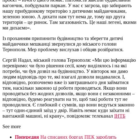
вагончик, побудували паркан. У нас є загроза, що забирають
нашу прибудинкову територію з дитячими майданчиками,
зеленою зоною. А дихати нам тут нема де, тому що друга
територія – це ринок. Там загазованість. Це наші легені, якими
ми дихаємо».
Із проханням припинити будівництво та зберегти дитячі
майданчики мешканці звернулися до міського голови
Тернополя. Мер проблему вислухав і обіцяв розібратися.
Сергій Надал, міський голова Тернополя: «Ми цю інформацію
перевіримо: чи було рішення сесії, кому виділялось і на які
потреби, чи був дозвіл на будівництво. У вівторок ми дамо
людям відповідь про те, які взагалі дозволи видавалися. І,
відповідно, розпочнемо вже із завтрашнього дня займатися
тим, наскільки законно ці роботи проводяться. Якщо вони
проводяться без жодних дозволів, якщо вони є незаконними –
відповідно, будемо реагувати на те, щоб такі роботи тут не
проводилися. Є глибокий є сумнів, що вони ведуться законно
– тут один-єдиний заїзд у двір. Навіть немає куди заїхати ні
вантажній машині, ні крану», повідомляє телеканал
ІНТБ
See more
Попередня
На списаних боргах ПЕК зароблять