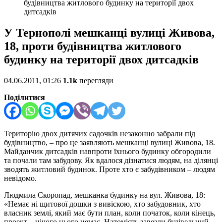
будівництва житлового будинку на території двох
дитсадків
У Тернополі мешканці вулиці Живова,
18, проти будівництва житлового
будинку на території двох дитсадків
04.06.2011, 01:26
1.1k
перегляди
Поділитися
Територію двох дитячих садочків незаконно забрали під
будівництво, – про це заявляють мешканці вулиці Живова, 18.
Майданчик дитсадків навпроти їхнього будинку обгородили
та почали там забудову. Як вдалося дізнатися людям, на ділянці
зводять житловий будинок. Проте хто є забудівником – людям
невідомо.
Людмила Скоропад, мешканка будинку на вул. Живова, 18:
«Немає ні щитової дошки з вивіскою, хто забудовник, хто
власник землі, який має бути план, коли початок, коли кінець,
проект – нічого цього немає. Натомість завезли будівельний