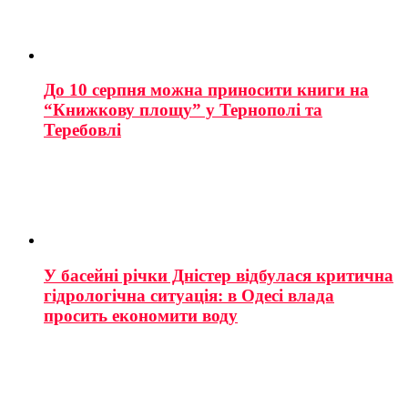
До 10 серпня можна приносити книги на
“Книжкову площу” у Тернополі та
Теребовлі
У басейні річки Дністер відбулася критична
гідрологічна ситуація: в Одесі влада
просить економити воду