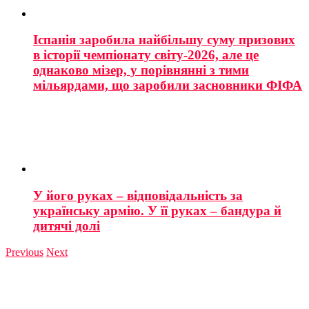
Іспанія заробила найбільшу суму призових
в історії чемпіонату світу-2026, але це
однаково мізер, у порівнянні з тими
мільярдами, що заробили засновники ФІФА
У його руках – відповідальність за
українську армію. У її руках – бандура й
дитячі долі
Previous
Next