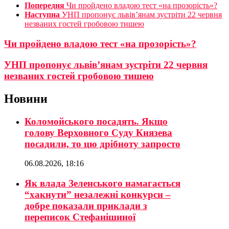
Попередня
Чи пройдено владою тест «на прозорість»?
Наступна
УНП пропонує львів’янам зустріти 22 червня
незваних гостей гробовою тишею
Чи пройдено владою тест «на прозорість»?
УНП пропонує львів’янам зустріти 22 червня
незваних гостей гробовою тишею
Новини
Коломойського посадять. Якщо
голову Верховного Суду Князева
посадили, то цю дрібноту запросто
06.08.2026, 18:16
Як влада Зеленського намагається
“хакнути” незалежні конкурси –
добре показали приклади з
переписок Стефанішиної