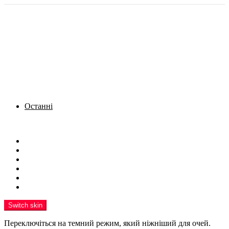
Останні
Menu
Новини
Політика
Кримінал
Фото
Надіслати новину
Реклама на сайті
Switch skin
Переключіться на темний режим, який ніжніший для очей.