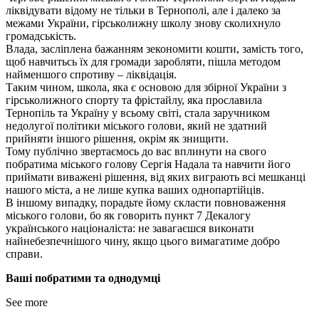
ліквідувати відому не тільки в Тернополі, але і далеко за
межами України, гірськолижну школу знову сколихнуло
громадськість.
Влада, засліплена бажанням зекономити кошти, замість того,
щоб навчитьсь їх для громади заробляти, пішла методом
найменшого спротиву – ліквідація.
Таким чином, школа, яка є основою для збірної України з
гірськолижного спорту та фрістайлу, яка прославила
Тернопіль та Україну у всьому світі, стала заручником
недолугої політики міського голови, який не здатний
прийняти іншого рішення, окрім як знищити.
Тому публічно звертаємось до вас вплинути на свого
побратима міського голову Сергія Надала та навчити його
приймати виважені рішення, від яких виграють всі мешканці
нашого міста, а не лише купка ваших однопартійців.
В іншому випадку, порадьте йому скласти повноваження
міського голови, бо як говорить пункт 7 Декалогу
українського націоналіста: не завагаєшся виконати
найнебезпечнішого чину, якщо цього вимагатиме добро
справи.
Ваші побратими та однодумці
See more