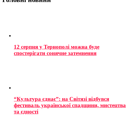
12 серпня у Тернополі можна буде
спостерігати сонячне затемнення
“Культура єднає”: на Світязі відбувся
фестиваль української спадщини, мистецтва
та єдності