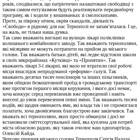
років, сподівалися, що патріотично налаштовані свободівці з
таким самим ентузіазмом будуть реалізовувати передвиборчу
програму, як і ходили у вишиванках зі смолоскипами.
Проте, за півроку нічим, окрім скандалів, діяльність
«Свободи» в рідному для нас Тернополі не запам’яталася. І це,
на жаль, не тільки наша думка.
Так само вважають вигнані на вулицю лікарі поліклініки
колишнього комбайнового заводу. Так вважають тернополяни,
які місяцями не можуть потрапити на прийом до міського
голови. Так вважають батьки дітей, які ледве відстояли школи
в своїх мікрорайонах «Кутківці» та «Пронятин». Так
вважають лікарі 3-ї лікарні, які мало не втратили свої робочі
місця внаслідок непродуманої «реформи» галузі. Так
вважають десятки тисяч пенсіонерів та інших пільговиків,
яким обіцяли безкоштовний проїзд в громадському транспорті
вже протягом першого місяця керування, і якого досі немає,
хоча конкурс серед перевізників вже проведений і навіть
внесені до умов перевезення певні зміни. Так вважають тисячі
водіїв, які щодня оминають ями, які влада так і не спромоглася
полатати, хоча двомісячник благоустрою вже закінчився. Так
вважать всі тернополяни, яких просто обманули і досі не
встановили сміттєсортувальної лінії, яка куплена для потреб
міста обласною радою, яку також очолює ваш однопартієць
Олексій Кайда.
Чергове рішення міського голови Тернополя Сергія Надала