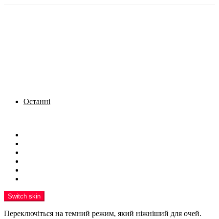
Останні
Menu
Новини
Політика
Кримінал
Фото
Надіслати новину
Реклама на сайті
Switch skin
Переключіться на темний режим, який ніжніший для очей.