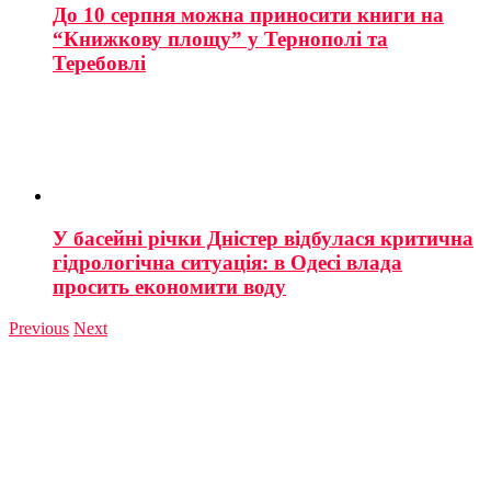
До 10 серпня можна приносити книги на
“Книжкову площу” у Тернополі та
Теребовлі
У басейні річки Дністер відбулася критична
гідрологічна ситуація: в Одесі влада
просить економити воду
Previous
Next