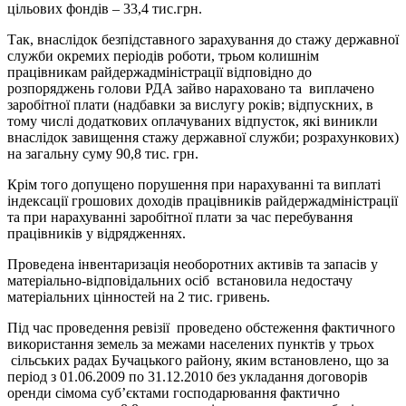
цільових фондів – 33,4 тис.грн.
Так, внаслідок безпідставного зарахування до стажу державної
служби окремих періодів роботи, трьом колишнім
працівникам райдержадміністрації відповідно до
розпоряджень голови РДА зайво нараховано та виплачено
заробітної плати (надбавки за вислугу років; відпускних, в
тому числі додаткових оплачуваних відпусток, які виникли
внаслідок завищення стажу державної служби; розрахункових)
на загальну суму 90,8 тис. грн.
Крім того допущено порушення при нарахуванні та виплаті
індексації грошових доходів працівників райдержадміністрації
та при нарахуванні заробітної плати за час перебування
працівників у відрядженнях.
Проведена інвентаризація необоротних активів та запасів у
матеріально-відповідальних осіб встановила недостачу
матеріальних цінностей на 2 тис. гривень.
Під час проведення ревізії проведено обстеження фактичного
використання земель за межами населених пунктів у трьох
сільських радах Бучацького району, яким встановлено, що за
період з 01.06.2009 по 31.12.2010 без укладання договорів
оренди сімома суб’єктами господарювання фактично