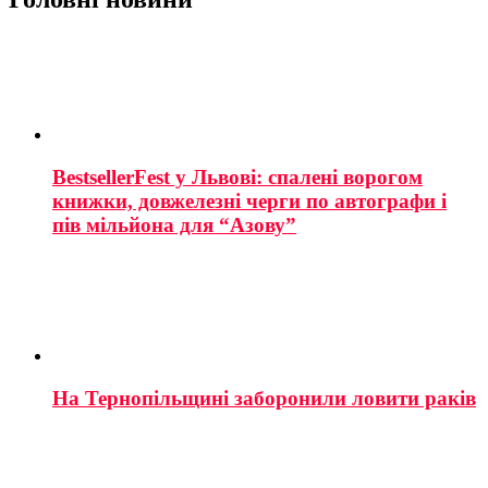
BestsellerFest у Львові: спалені ворогом
книжки, довжелезні черги по автографи і
пів мільйона для “Азову”
На Тернопільщині заборонили ловити раків