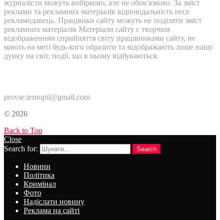
журналісти можуть вибірково, але не обов'язково. За зміст
реклами та рекламних матеріалів відповідальність несе
рекламодавець. Працівнки сайту можуть не поділяти зміст
рекламних матеріалів Матеріали сайту є творчим
відображенням сприйняття світу працівниками сайту, не
мають на меті будь-кого образити та відображають лише нашу
дуику на світ, події, що в ньому відбуваються.
Контакти:
provse.ternopil@gmail.com
© 2026
Back to Top
Close
Search for:
Search
Новини
Політика
Кримінал
Фото
Надіслати новину
Реклама на сайті