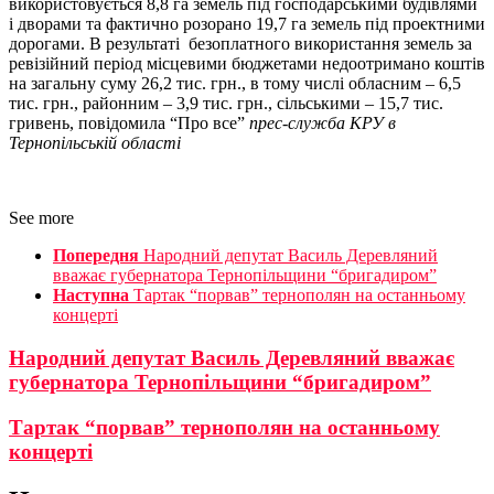
використовується 8,8 га земель під господарськими будівлями
і дворами та фактично розорано 19,7 га земель під проектними
дорогами. В результаті безоплатного використання земель за
ревізійний період місцевими бюджетами недоотримано коштів
на загальну суму 26,2 тис. грн., в тому числі обласним – 6,5
тис. грн., районним – 3,9 тис. грн., сільськими – 15,7 тис.
гривень, повідомила “Про все”
прес-служба КРУ в
Тернопільській області
See more
Попередня
Народний депутат Василь Деревляний
вважає губернатора Тернопільщини “бригадиром”
Наступна
Тартак “порвав” тернополян на останньому
концерті
Народний депутат Василь Деревляний вважає
губернатора Тернопільщини “бригадиром”
Тартак “порвав” тернополян на останньому
концерті