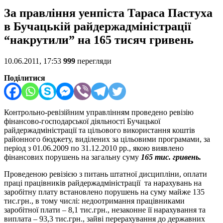
За правління уенпіста Тараса Пастуха
в Бучацькій райдержадміністрації
“накрутили” на 165 тисяч гривень
10.06.2011, 17:53
999
перегляди
Поділитися
Контрольно-ревізійним управлінням проведено ревізію
фінансово-господарської діяльності Бучацької
райдержадміністрації та цільового використання коштів
районного бюджету, виділених за цільовими програмами, за
період з 01.06.2009 по 31.12.2010 рр., якою виявлено
фінансових порушень на загальну суму
165 тис. гривень.
Проведеною ревізією з питань штатної дисципліни, оплати
праці працівників райдержадміністрації та нарахувань на
заробітну плату встановлено порушень на суму майже 135
тис.грн., в тому числі: недоотримання працівниками
заробітної плати – 8,1 тис.грн., незаконне її нарахування та
виплата – 93,3 тис.грн., зайві перерахування до державних