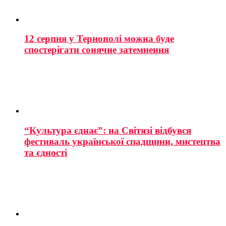
12 серпня у Тернополі можна буде
спостерігати сонячне затемнення
“Культура єднає”: на Світязі відбувся
фестиваль української спадщини, мистецтва
та єдності