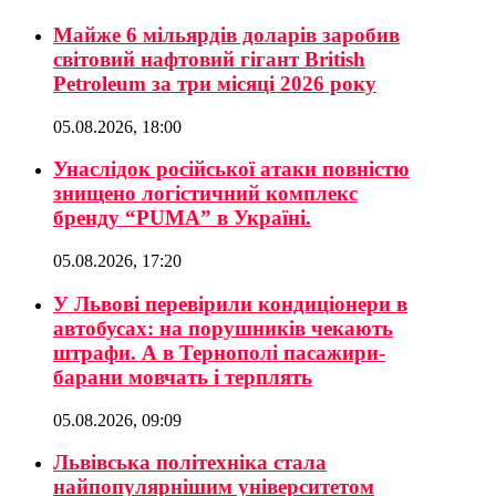
Майже 6 мільярдів доларів заробив
світовий нафтовий гігант British
Petroleum за три місяці 2026 року
05.08.2026, 18:00
Унаслідок російської атаки повністю
знищено логістичний комплекс
бренду “PUMA” в Україні.
05.08.2026, 17:20
У Львові перевірили кондиціонери в
автобусах: на порушників чекають
штрафи. А в Тернополі пасажири-
барани мовчать і терплять
05.08.2026, 09:09
Львівська політехніка стала
найпопулярнішим університетом