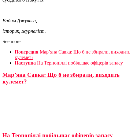
Вадим Джувага,
історик, журналіст.
See more
Попередня
Мар’яна Савка: Що б не збирали, виходить
кулемет?
Наступна
На Тернопіллі побільшає офіцерів запасу
Мар’яна Савка: Що б не збирали, виходить
кулемет?
На Тернопіллі побільшає офіцерів запасу