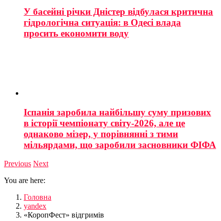
У басейні річки Дністер відбулася критична
гідрологічна ситуація: в Одесі влада
просить економити воду
Іспанія заробила найбільшу суму призових
в історії чемпіонату світу-2026, але це
однаково мізер, у порівнянні з тими
мільярдами, що заробили засновники ФІФА
Previous
Next
You are here:
Головна
yandex
«КоропФест» відгримів