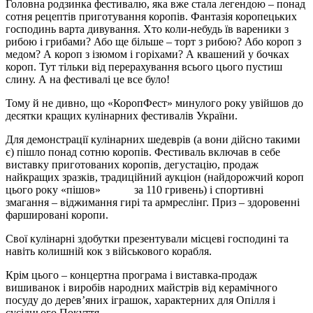
Головна родзинка фестивалю, яка вже стала легендою – понад
сотня рецептів приготування коропів. Фантазія коропецьких
господинь варта дивування. Хто коли-небудь їв вареники з
рибою і грибами? Або ще більше – торт з рибою? Або короп з
медом? А короп з ізюмом і горіхами? А квашений у бочках
короп. Тут тільки від перерахування всього цього пустиш
слину. А на фестивалі це все було!
Тому й не дивно, що «КоропФест» минулого року увійшов до
десятки кращих кулінарних фестивалів України.
Для демонстрації кулінарних шедеврів (а вони дійсно такими
є) пішло понад сотню коропів. Фестиваль включав в себе
виставку приготованих коропів, дегустацію, продаж
найкращих зразків, традиційний аукціон (найдорожчий короп
цього року «пішов» за 110 гривень) і спортивні
змагання – віджимання гирі та армреслінг. Приз – здоровенні
фаршировані коропи.
Свої кулінарні здобутки презентували місцеві господині та
навіть колишній кок з військового корабля.
Крім цього – концертна програма і виставка-продаж
вишиванок і виробів народних майстрів від керамічного
посуду до дерев’яних іграшок, характерних для Опілля і
сусіднього Покуття.