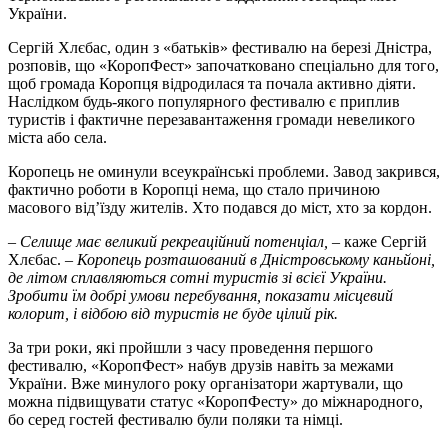
України.
Сергій Хлєбас, один з «батьків» фестивалю на березі Дністра,
розповів, що «КоропФест» започатковано спеціально для того,
щоб громада Коропця відродилася та почала активно діяти.
Наслідком будь-якого популярного фестивалю є приплив
туристів і фактичне перезавантаження громади невеликого
міста або села.
Коропець не оминули всеукраїнські проблеми. Завод закрився,
фактично роботи в Коропці нема, що стало причиною
масового від’їзду жителів. Хто подався до міст, хто за кордон.
– Селище має великий рекреаційний потенціал,
– каже Сергій
Хлєбас. –
Коропець розташований в Дністровському каньйоні,
де літом сплавляються сотні туристів зі всієї України.
Зробити їм добрі умови перебування, показати місцевий
колорит, і відбою від туристів не буде цілий рік.
За три роки, які пройшли з часу проведення першого
фестивалю, «КоропФест» набув друзів навіть за межами
України. Вже минулого року організатори жартували, що
можна підвищувати статус «КоропФесту» до міжнародного,
бо серед гостей фестивалю були поляки та німці.