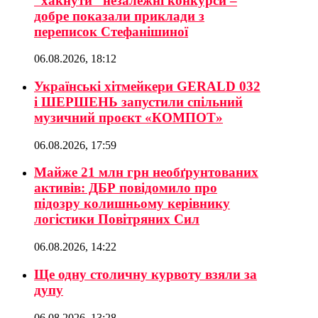
“хакнути” незалежні конкурси –
добре показали приклади з
переписок Стефанішиної
06.08.2026, 18:12
Українські хітмейкери GERALD 032
і ШЕРШЕНЬ запустили спільний
музичний проєкт «КОМПОТ»
06.08.2026, 17:59
Майже 21 млн грн необґрунтованих
активів: ДБР повідомило про
підозру колишньому керівнику
логістики Повітряних Сил
06.08.2026, 14:22
Ще одну столичну курвоту взяли за
дупу
06.08.2026, 13:28