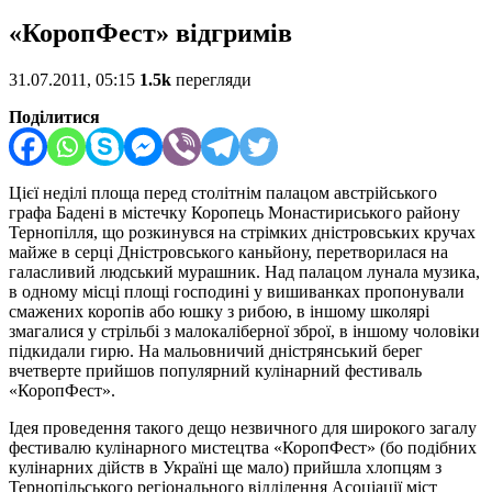
«КоропФест» відгримів
31.07.2011, 05:15
1.5k
перегляди
Поділитися
Цієї неділі площа перед столітнім палацом австрійського
графа Бадені в містечку Коропець Монастириського району
Тернопілля, що розкинувся на стрімких дністровських кручах
майже в серці Дністровського каньйону, перетворилася на
галасливий людський мурашник.
Над палацом лунала музика,
в одному місці площі господині у вишиванках пропонували
смажених коропів або юшку з рибою, в іншому школярі
змагалися у стрільбі з малокаліберної зброї, в іншому чоловіки
підкидали гирю. На мальовничий дністрянський берег
вчетверте прийшов популярний кулінарний фестиваль
«КоропФест».
Ідея проведення такого дещо незвичного для широкого загалу
фестивалю кулінарного мистецтва «КоропФест» (бо подібних
кулінарних дійств в Україні ще мало) прийшла хлопцям з
Тернопільського регіонального відділення Асоціації міст