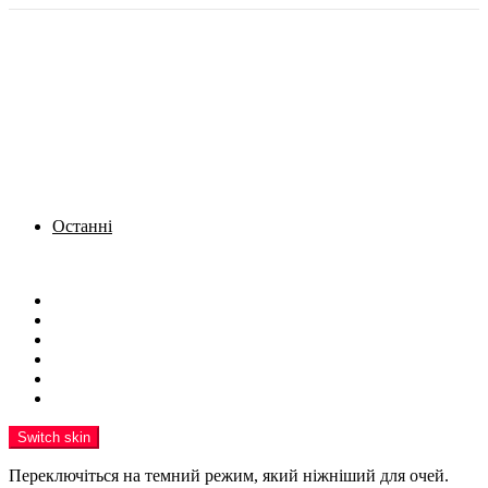
Останні
Menu
Новини
Політика
Кримінал
Фото
Надіслати новину
Реклама на сайті
Switch skin
Переключіться на темний режим, який ніжніший для очей.