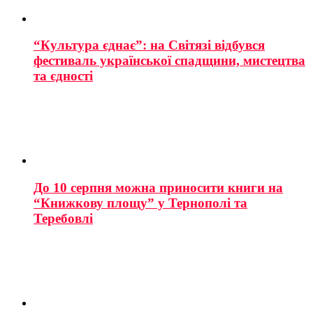
“Культура єднає”: на Світязі відбувся
фестиваль української спадщини, мистецтва
та єдності
До 10 серпня можна приносити книги на
“Книжкову площу” у Тернополі та
Теребовлі