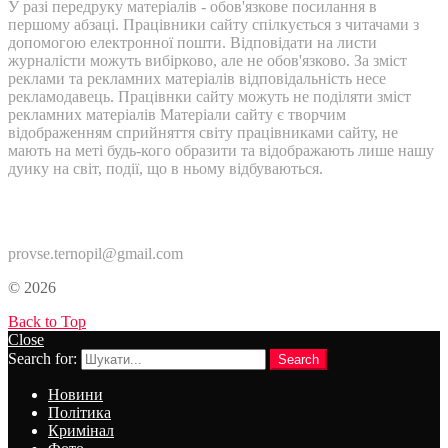
У разі передруку матеріалів - обов'язкове посилання в
першому абзаці. Працівники сайту спілкується з читачами з
допомогою електронної пошти. Відповідати на листи
журналісти можуть вибірково, але не обов'язково. За зміст
реклами та рекламних матеріалів відповідальність несе
рекламодавець. Працівнки сайту можуть не поділяти зміст
рекламних матеріалів Матеріали сайту є творчим
відображенням сприйняття світу працівниками сайту, не
мають на меті будь-кого образити та відображають лише нашу
дуику на світ, події, що в ньому відбуваються.
Контакти:
provse.ternopil@gmail.com
© 2026
Back to Top
Close
Search for:
Search
Новини
Політика
Кримінал