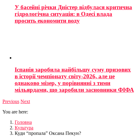
У басейні річки Дністер відбулася критична
гідрологічна ситуація: в Одесі влада
просить економити воду
Іспанія заробила найбільшу суму призових
в історії чемпіонату світу-2026, але це
однаково мізер, у порівнянні з тими
мільярдами, що заробили засновники ФІФА
Previous
Next
You are here:
Головна
Культура
Куди “пропала” Оксана Пекун?