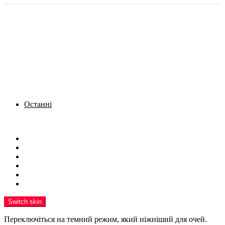
Останні
Menu
Новини
Політика
Кримінал
Фото
Надіслати новину
Реклама на сайті
Switch skin
Переключіться на темний режим, який ніжніший для очей.