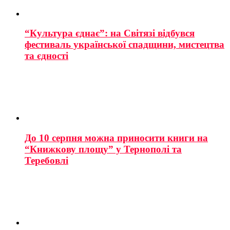
“Культура єднає”: на Світязі відбувся
фестиваль української спадщини, мистецтва
та єдності
До 10 серпня можна приносити книги на
“Книжкову площу” у Тернополі та
Теребовлі