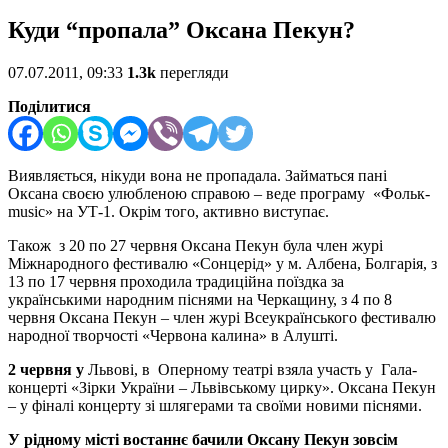
Куди “пропала” Оксана Пекун?
07.07.2011, 09:33
1.3k
перегляди
Поділитися
Виявляється, нікуди вона не пропадала. Займаться пані
Оксана своєю улюбленою справою – веде програму «Фольк-
music» на УТ-1. Окрім того, активно виступає.
Також з 20 по 27 червня Оксана Пекун була член журі
Міжнародного фестивалю «Сонцерід» у м. Албена, Болгарія, з
13 по 17 червня проходила традиційна поїздка за
українськими народним піснями на Черкащину, з 4 по 8
червня Оксана Пекун – член журі Всеукраїнського фестивалю
народної творчості «Червона калина» в Алушті.
2 червня у
Львові, в Оперному театрі взяла участь у Гала-
концерті «Зірки України – Львівському цирку». Оксана Пекун
– у фіналі концерту зі шлягерами та своїми новими піснями.
У рідному місті востаннє бачили Оксану Пекун зовсім