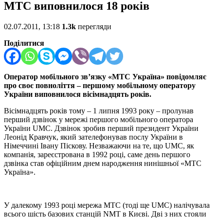
МТС виповнилося 18 років
02.07.2011, 13:18
1.3k
перегляди
Поділитися
Оператор мобільного зв’язку «МТС Україна» повідомляє
про своє повноліття – першому мобільному оператору
України виповнилося вісімнадцять років.
Вісімнадцять років тому – 1 липня 1993 року – пролунав
перший дзвінок у мережі першого мобільного оператора
України UMC. Дзвінок зробив перший президент України
Леонід Кравчук, який зателефонував послу України в
Німеччині Івану Піскову. Незважаючи на те, що UMC, як
компанія, зареєстрована в 1992 році, саме день першого
дзвінка став офіційним днем народження нинішньої «МТС
Україна».
У далекому 1993 році мережа МТС (тоді ще UMC) налічувала
всього шість базових станцій NMT в Києві. Дві з них стояли