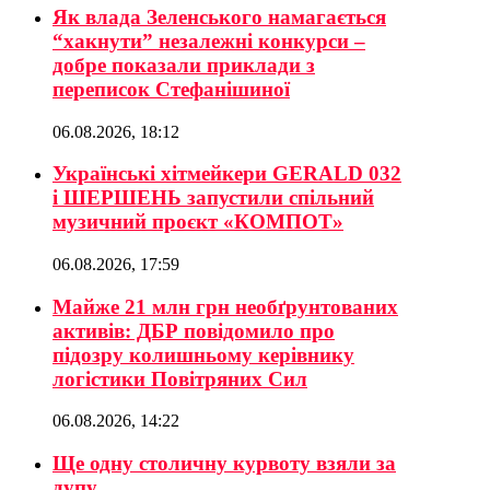
Як влада Зеленського намагається
“хакнути” незалежні конкурси –
добре показали приклади з
переписок Стефанішиної
06.08.2026, 18:12
Українські хітмейкери GERALD 032
і ШЕРШЕНЬ запустили спільний
музичний проєкт «КОМПОТ»
06.08.2026, 17:59
Майже 21 млн грн необґрунтованих
активів: ДБР повідомило про
підозру колишньому керівнику
логістики Повітряних Сил
06.08.2026, 14:22
Ще одну столичну курвоту взяли за
дупу