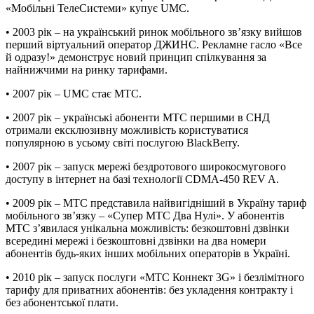
«Мобільні ТелеСистеми» купує UMC.
• 2003 рік – на український ринок мобільного зв’язку вийшов
перший віртуальний оператор ДЖИНС. Рекламне гасло «Все
й одразу!» демонструє новий принцип спілкування за
найнижчими на ринку тарифами.
• 2007 рік – UMC стає МТС.
• 2007 рік – українські абоненти МТС першими в СНД
отримали ексклюзивну можливість користуватися
популярною в усьому світі послугою BlackBerry.
• 2007 рік – запуск мережі бездротового широкосмугового
доступу в інтернет на базі технології CDMA-450 REV A.
• 2009 рік – МТС представила найвигідніший в Україну тариф
мобільного зв’язку – «Супер МТС Два Нулі». У абонентів
МТС з’явилася унікальна можливість: безкоштовні дзвінки
всередині мережі і безкоштовні дзвінки на два номери
абонентів будь-яких інших мобільних операторів в Україні.
• 2010 рік – запуск послуги «МТС Коннект 3G» і безлімітного
тарифу для приватних абонентів: без укладення контракту і
без абонентської плати.