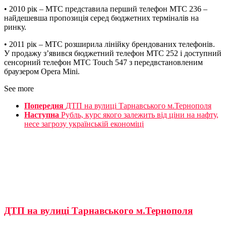
• 2010 рік – МТС представила перший телефон МТС 236 –
найдешевша пропозиція серед бюджетних терміналів на
ринку.
• 2011 рік – МТС розширила лінійку брендованих телефонів.
У продажу з’явився бюджетний телефон МТС 252 і доступний
сенсорний телефон МТС Touch 547 з передвстановленим
браузером Opera Mini.
See more
Попередня
ДТП на вулиці Тарнавського м.Тернополя
Наступна
Рубль, курс якого залежить від ціни на нафту,
несе загрозу українській економіці
ДТП на вулиці Тарнавського м.Тернополя