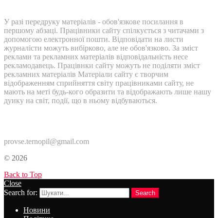
У разі передруку матеріалів - обов'язкове посилання в
першому абзаці. Працівники сайту спілкується з читачами з
допомогою електронної пошти. Відповідати на листи
журналісти можуть вибірково, але не обов'язково. За зміст
реклами та рекламних матеріалів відповідальність несе
рекламодавець. Працівнки сайту можуть не поділяти зміст
рекламних матеріалів Матеріали сайту є творчим
відображенням сприйняття світу працівниками сайту, не
мають на меті будь-кого образити та відображають лише нашу
дуику на світ, події, що в ньому відбуваються.
Контакти:
provse.ternopil@gmail.com
© 2026
Back to Top
Close
Search for:
Search
Новини