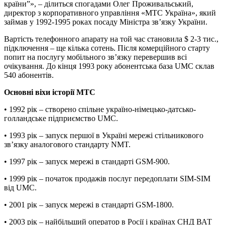
країни”», – ділиться спогадами Олег Проживальський,
директор з корпоративного управління «МТС Україна», який
займав у 1992-1995 роках посаду Міністра зв’язку України.
Вартість телефонного апарату на той час становила $ 2-3 тис.,
підключення – ще кілька сотень. Після комерційного старту
попит на послугу мобільного зв’язку перевершив всі
очікування. До кінця 1993 року абонентська база UMC склав
540 абонентів.
Основні віхи історії МТС
• 1992 рік – створено спільне україно-німецько-датсько-
голландське підприємство UMC.
• 1993 рік – запуск першої в Україні мережі стільникового
зв’язку аналогового стандарту NMT.
• 1997 рік – запуск мережі в стандарті GSM-900.
• 1999 рік – початок продажів послуг передоплати SIM-SIM
від UMC.
• 2001 рік – запуск мережі в стандарті GSM-1800.
• 2003 рік – найбільший оператор в Росії і країнах СНД ВАТ