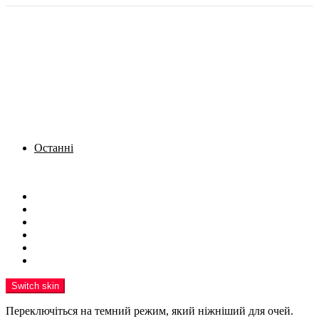
Останні
Menu
Новини
Політика
Кримінал
Фото
Надіслати новину
Реклама на сайті
Switch skin
Переключіться на темний режим, який ніжніший для очей.