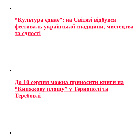
“Культура єднає”: на Світязі відбувся
фестиваль української спадщини, мистецтва
та єдності
До 10 серпня можна приносити книги на
“Книжкову площу” у Тернополі та
Теребовлі