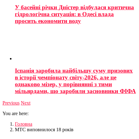
У басейні річки Дністер відбулася критична
гідрологічна ситуація: в Одесі влада
просить економити воду
Іспанія заробила найбільшу суму призових
в історії чемпіонату світу-2026, але це
однаково мізер, у порівнянні з тими
мільярдами, що заробили засновники ФІФА
Previous
Next
You are here:
Головна
МТС виповнилося 18 років