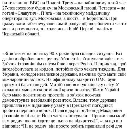
на телевишці ВВС на Подолі. Третя – на найвищому в той час
27-поверховому будинку на Московській площі. Четверта – на
готелі «Славутич». П’ята – на технічному майданчику
оператора по вул. Московська, а шоста – в Борисполі. При
цьому вони забезпечували такий радіус дії, що абоненти часто
могли розмовляти, знаходячись в Білій Церкві і навіть в
Черкаській області.
«Зі зв’язком на початку 90-х років була складна ситуація. Всі
дзвінки оброблялися вручну. Абонентів з’єднували «дівчата».
Зв’язок із зовнішнім світом йшов через Росію. Наприклад, щоб
зателефонувати за кордон, потрібно було чекати тиждень. Для
України, молодої незалежної держави, важливо було мати свій
міжнародний зв’язок. На офіційному відкритті UMC були
присутні багато людей. Ми зібрали всю українську еліту. У
складних умовах економічної кризи початку 90-х в Україні
було мало позитивних проектів, а зв’язок все-таки
демонстрував неабиякий розвиток. Власне, тому держава
приділяла нам підвищену увагу, а Президент погодився
зробити перший дзвінок. Після відкриття Леонід Макарович
розповів мені жарт. Його часто запитували: “Проживальський
вам родич, що ви їздите до нього на відкриття?”, – на що він
відповів: “Ні не родич, він просто робить правильні речі для