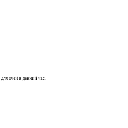
для очей в денний час.