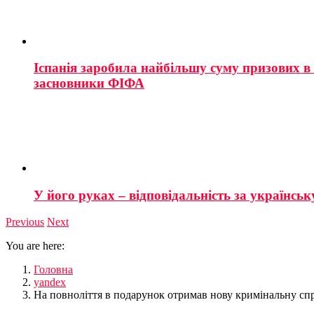
Іспанія заробила найбільшу суму призових в і
засновники ФІФА
У його руках – відповідальність за українську
Previous
Next
You are here:
Головна
yandex
На повноліття в подарунок отримав нову кримінальну сп