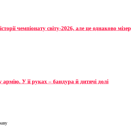
сторії чемпіонату світу-2026, але це однаково мізе
 армію. У її руках – бандура й дитячі долі
раву