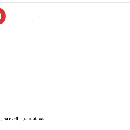
для очей в денний час.