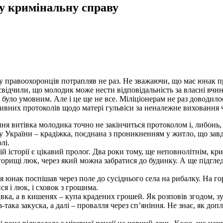
ву кримінальну справу
ру правоохоронців потрапляв не раз. Не зважаючи, що має юнак 
ідчили, що молодик може нести відповідальність за власні вчинки
 було умовним. Але і це ще не все. Міліціонерам не раз доводил
ативних протоколів щодо матері гульвіси за неналежне виховання 
ання витівка молодика точно не закінчиться протоколом і, либонь
 України – крадіжка, поєднана з проникненням у житло, що завда
лі.
й історії є цікавий пролог. Два роки тому, ще неповнолітнім, кр
 горищі люк, через який можна забратися до будинку. А ще підглед
нак поспішав через поле до сусіднього села на рибалку. На горо
ся і люк, і сховок з грошима.
вка, а в кишенях – купа крадених грошей. Як розповів згодом, зус
-така закуска, а далі – провалля через сп’яніння. Не знає, як до