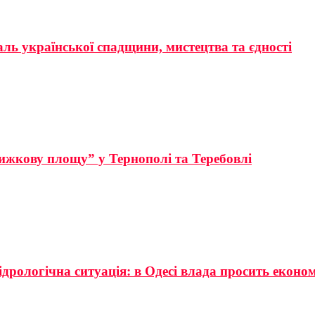
аль української спадщини, мистецтва та єдності
ижкову площу” у Тернополі та Теребовлі
ідрологічна ситуація: в Одесі влада просить еконо