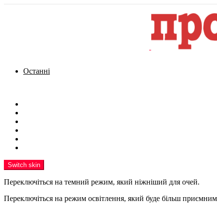
Останні
Menu
Новини
Політика
Кримінал
Фото
Надіслати новину
Реклама на сайті
Switch skin
Переключіться на темний режим, який ніжніший для очей.
Переключіться на режим освітлення, який буде більш приємним 
шукати