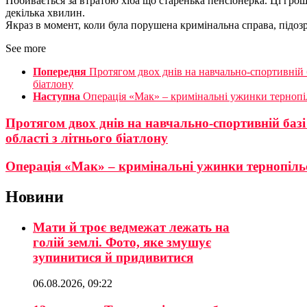
Побивається за втратою хіба що старенька пенсіонерка. Ці гроші
декілька хвилин.
Якраз в момент, коли була порушена кримінальна справа, підоз
See more
Попередня
Протягом двох днів на навчально-спортивній б
біатлону
Наступна
Операція «Мак» – кримінальні ужинки тернопіл
Протягом двох днів на навчально-спортивній базі
області з літнього біатлону
Операція «Мак» – кримінальні ужинки тернопільс
Новини
Мати й троє ведмежат лежать на
голій землі. Фото, яке змушує
зупинитися й придивитися
06.08.2026, 09:22