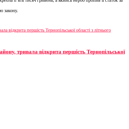
ребла п’ять тисяч гривень, а якийсь нероб пропив її статок за
ю закону.
ала відкрита першість Тернопільської області з літнього
айону, тривала відкрита першість Тернопільської