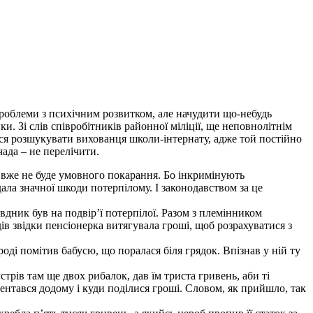
проблеми з психічним розвитком, але начудити що-небудь
. Зі слів співробітників районної міліції, ще неповнолітнім
ося розшукувати вихованця школи-інтернату, адже той постійно
чада – не перелічити.
, вже не буде умовного покарання. Бо інкримінують
ла значної шкоди потерпілому. І законодавством за це
ивдник був на подвір’ї потерпілої. Разом з племінником
ів звідки пенсіонерка витягувала гроші, щоб розрахуватися з
ді помітив бабусю, що поралася біля грядок. Впізнав у ній ту
трів там ще двох рибалок, дав їм триста гривень, аби ті
плентався додому і куди поділися гроші. Словом, як прийшло, так