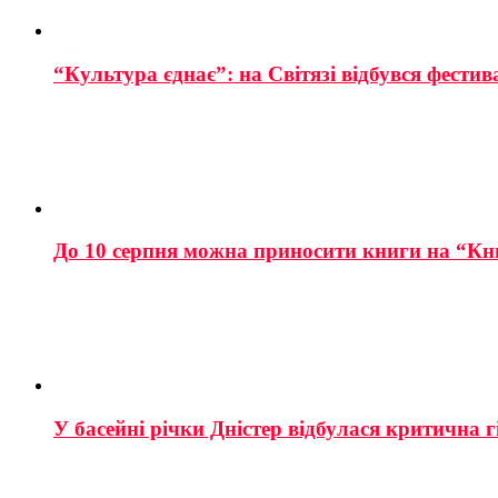
“Культура єднає”: на Світязі відбувся фестив
До 10 серпня можна приносити книги на “Кн
У басейні річки Дністер відбулася критична г