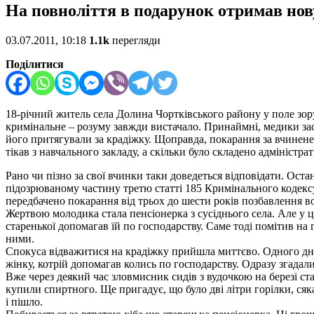
На повноліття в подарунок отримав но
03.07.2011, 10:18
1.1k
перегляди
Поділитися
18-річний житель села Долина Чортківського району у поле зо
кримінальне – розуму завжди вистачало.
Принаймні, медики засв
його притягували за крадіжку. Щоправда, покарання за вчинене
тікав з навчального закладу, а скільки було складено адміністр
Рано чи пізно за свої вчинки таки доведеться відповідати. Ост
підозрюваному частину третю статті 185 Кримінального кодексу
передбачено покарання від трьох до шести років позбавлення во
Жертвою молодика стала пенсіонерка з сусіднього села. Але у ці
старенької допомагав їй по господарству. Саме тоді помітив на
ними.
Спокуса відважитися на крадіжку прийшла миттєво. Одного дня ю
жінку, котрій допомагав колись по господарству. Одразу згадали
Вже через деякий час зловмисник сидів з вудочкою на березі ста
купили спиртного. Ще пригадує, що було дві літри горілки, сяка
і пішло.