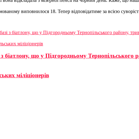
 вона відкладала з мізерної пенсії на чорний день. Каже, що нашк
рюваному виповнилося 18. Тепер відповідатиме за всією суворіст
азі з біатлону, що у Підгородньому Тернопільського району, трив
ьських міліціонерів
 з біатлону, що у Підгородньому Тернопільського р
ьких міліціонерів