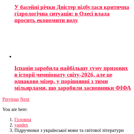
У басейні річки Дністер відбулася критична
гідрологічна ситуація: в Одесі влада
просить економити воду
Іспанія заробила найбільшу суму призових
в історії чемпіонату світу-2026, але це
однаково мізер, у порівнянні з тими
мільярдами, що заробили засновники ФІФА
Previous
Next
You are here:
Головна
yandex
Підручники з української мови та світової літератури