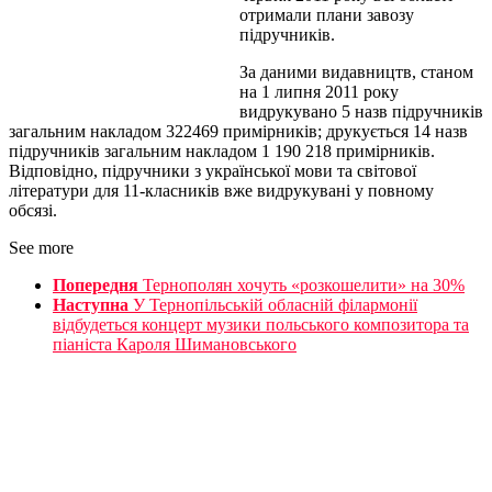
отримали плани завозу
підручників.
За даними видавництв, станом
на 1 липня 2011 року
видрукувано 5 назв підручників
загальним накладом 322469 примірників; друкується 14 назв
підручників загальним накладом 1 190 218 примірників.
Відповідно, підручники з української мови та світової
літератури для 11-класників вже видрукувані у повному
обсязі.
See more
Попередня
Тернополян хочуть «розкошелити» на 30%
Наступна
У Тернопільській обласній філармонії
відбудеться концерт музики польського композитора та
піаніста Кароля Шимановського