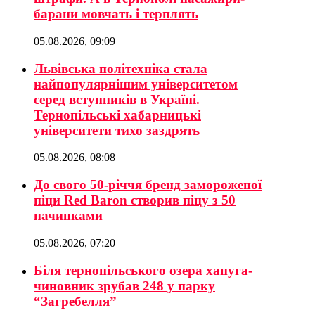
барани мовчать і терплять
05.08.2026, 09:09
Львівська політехніка стала
найпопулярнішим університетом
серед вступників в Україні.
Тернопільські хабарницькі
університети тихо заздрять
05.08.2026, 08:08
До свого 50-річчя бренд замороженої
піци Red Baron створив піцу з 50
начинками
05.08.2026, 07:20
Біля тернопільського озера хапуга-
чиновник зрубав 248 у парку
“Загребелля”