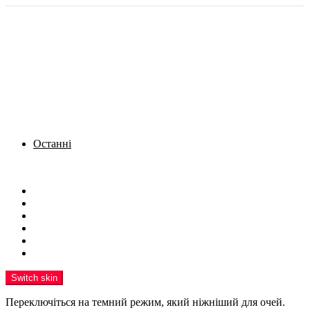
Останні
Menu
Новини
Політика
Кримінал
Фото
Надіслати новину
Реклама на сайті
Switch skin
Переключіться на темний режим, який ніжніший для очей.