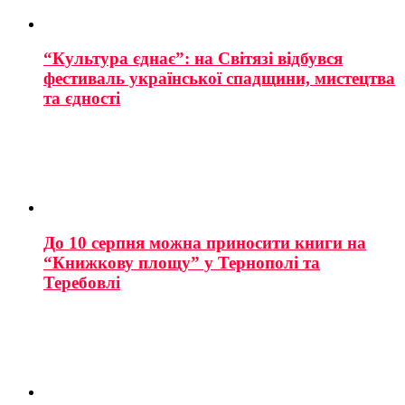
“Культура єднає”: на Світязі відбувся
фестиваль української спадщини, мистецтва
та єдності
До 10 серпня можна приносити книги на
“Книжкову площу” у Тернополі та
Теребовлі