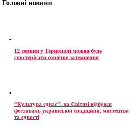
Головні новини
12 серпня у Тернополі можна буде
спостерігати сонячне затемнення
“Культура єднає”: на Світязі відбувся
фестиваль української спадщини, мистецтва
та єдності