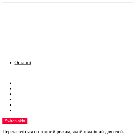
Останні
Menu
Новини
Політика
Кримінал
Фото
Надіслати новину
Реклама на сайті
Switch skin
Переключіться на темний режим, який ніжніший для очей.