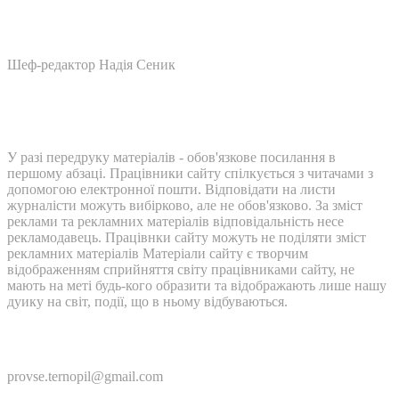
Шеф-редактор Надія Сеник
У разі передруку матеріалів - обов'язкове посилання в
першому абзаці. Працівники сайту спілкується з читачами з
допомогою електронної пошти. Відповідати на листи
журналісти можуть вибірково, але не обов'язково. За зміст
реклами та рекламних матеріалів відповідальність несе
рекламодавець. Працівнки сайту можуть не поділяти зміст
рекламних матеріалів Матеріали сайту є творчим
відображенням сприйняття світу працівниками сайту, не
мають на меті будь-кого образити та відображають лише нашу
дуику на світ, події, що в ньому відбуваються.
Контакти:
provse.ternopil@gmail.com