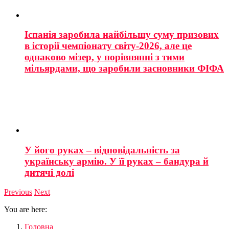
Іспанія заробила найбільшу суму призових
в історії чемпіонату світу-2026, але це
однаково мізер, у порівнянні з тими
мільярдами, що заробили засновники ФІФА
У його руках – відповідальність за
українську армію. У її руках – бандура й
дитячі долі
Previous
Next
You are here:
Головна