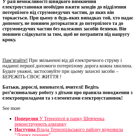
У разі неможливості швидкого вимкнення
електроустановки необхідно вжити заходів до відділення
потерпілого від струмоведучих частин, до яких він
торкається. При цьому в будь-яких випадках той, хто надає
допомогу, не повинен доторкатися до потерпілого та до
струмоведучих частин без належних засобів безпеки. Він
повинен слідкувати за тим, щоб не потрапити під напругу
кроку.
Пам’ятайте!
При звільненні від дії електричного струму і
наданні першої допомоги потерпілому дорога кожна хвилина.
Будьте уважні, застосовуйте при цьому захисні засоби –
БЕРЕЖІТЬ СВОЄ ЖИТТЯ !
Батьки, дорослі, вихователі, вчителі! Ведіть
роз’яснювальну роботу з дітьми про правила поводження з
електроприладами та з елементами електроустановок!
See more
Попередня
У Тернополі в парку Шевченка
реконструюють альтанку
Наступна
Влада Тернопільського району відновила
“Дошку пошани”