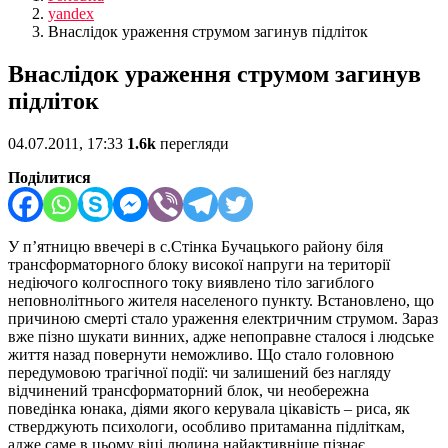
yandex
Внаслідок ураження струмом загинув підліток
Внаслідок ураження струмом загинув
підліток
04.07.2011, 17:33
1.6k
перегляди
Поділитися
У п’ятницю ввечері в с.Стінка Бучацького району біля
трансформаторного блоку високої напруги на території
недіючого колгоспного току виявлено тіло загиблого
неповнолітнього жителя населеного пункту. Встановлено, що
причиною смерті стало ураження електричним струмом. Зараз
вже пізно шукати винних, адже непоправне сталося і людське
життя назад повернути неможливо.
Що стало головною
передумовою трагічної події: чи залишений без нагляду
відчинений трансформаторний блок, чи необережна
поведінка юнака, діями якого керувала цікавість – риса, як
стверджують психологи, особливо притаманна підліткам,
адже саме в цьому віці людина найактивніше пізнає