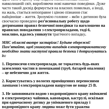
навколишній світ, виробляючи нові навички поведінки. Дуже
часто такий досвід формується на власних помилках, а іноді,
на жаль, стається непоправне і ціною пізнання стає
найцінніше – життя. Зрозуміло головне – якби з дитиною була
своєчасно проведено
роз’яснювальну роботу щодо
дотримання правил безпечної поведінки та наголошено на
правилах поводження з електроприладами, тоді б,
можливо, вдалось уникнути
трагічного випадку
.
МНС області вкотре застарігає! Будьте обережні!
Пам’ятайте, щоб уникнути випадків електротравматизму
необхідно знати наступні правила безпеки і дотримуватись
їх:
1.
Переносячи електроприлади, не торкатись будь-яких
заземлених частин в помешканні (труб, батарей опалення)
– це небезпечно для життя.
2.
Користуватись у вологих приміщеннях переносними
лампами і електроприладами напругою не вище 25 В.
3.
Не заповнювати водою з водопровідного крану ввімкнені
в електромережу чайники, кавоварки, каструлі, оскільки
при одночасному дотику до увімкненого приладу і
водопровідного крану людина може бути уражена