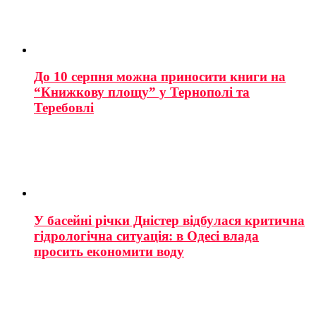
До 10 серпня можна приносити книги на
“Книжкову площу” у Тернополі та
Теребовлі
У басейні річки Дністер відбулася критична
гідрологічна ситуація: в Одесі влада
просить економити воду