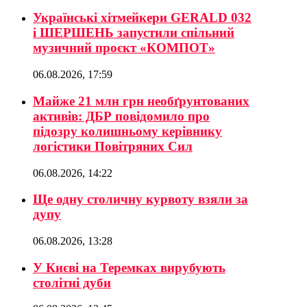
Українські хітмейкери GERALD 032
і ШЕРШЕНЬ запустили спільний
музичний проєкт «КОМПОТ»
06.08.2026, 17:59
Майже 21 млн грн необґрунтованих
активів: ДБР повідомило про
підозру колишньому керівнику
логістики Повітряних Сил
06.08.2026, 14:22
Ще одну столичну курвоту взяли за
дупу
06.08.2026, 13:28
У Києві на Теремках вирубують
столітні дуби