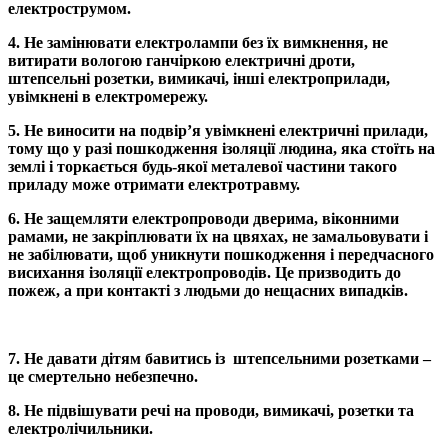
електрострумом.
4.
Не замінювати електролампи без їх вимкнення, не
витирати вологою ганчіркою електричні дроти,
штепсельні розетки, вимикачі, інші електроприлади,
увімкнені в електромережу.
5.
Не виносити на подвір’я увімкнені електричні прилади,
тому що у разі пошкодження ізоляції людина, яка стоїть на
землі і торкається будь-якої металевої частини такого
приладу може отримати електротравму.
6.
Не защемляти електропроводи дверима, віконними
рамами, не закріплювати їх на цвяхах, не замальовувати і
не забілювати, щоб уникнути пошкодження і передчасного
висихання ізоляції електропроводів. Це призводить до
пожеж, а при контакті з людьми до нещасних випадків.
7.
Не давати дітям бавитись із штепсельними розетками –
це смертельно небезпечно.
8.
Не підвішувати речі на проводи, вимикачі, розетки та
електролічильники.